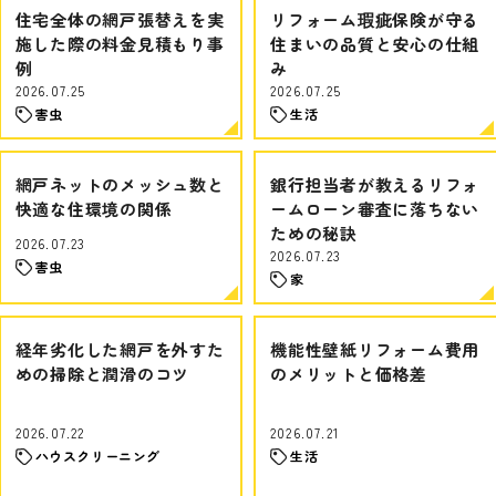
住宅全体の網戸張替えを実
リフォーム瑕疵保険が守る
施した際の料金見積もり事
住まいの品質と安心の仕組
例
み
2026.07.25
2026.07.25
害虫
生活
網戸ネットのメッシュ数と
銀行担当者が教えるリフォ
快適な住環境の関係
ームローン審査に落ちない
ための秘訣
2026.07.23
2026.07.23
害虫
家
経年劣化した網戸を外すた
機能性壁紙リフォーム費用
めの掃除と潤滑のコツ
のメリットと価格差
2026.07.22
2026.07.21
ハウスクリーニング
生活