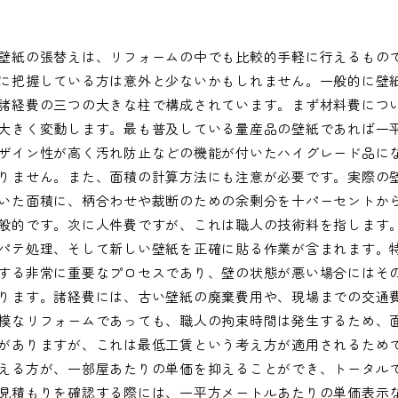
壁紙の張替えは、リフォームの中でも比較的手軽に行えるもの
に把握している方は意外と少ないかもしれません。一般的に壁
諸経費の三つの大きな柱で構成されています。まず材料費につ
大きく変動します。最も普及している量産品の壁紙であれば一
ザイン性が高く汚れ防止などの機能が付いたハイグレード品に
りません。また、面積の計算方法にも注意が必要です。実際の
いた面積に、柄合わせや裁断のための余剰分を十パーセントか
般的です。次に人件費ですが、これは職人の技術料を指します
パテ処理、そして新しい壁紙を正確に貼る作業が含まれます。
する非常に重要なプロセスであり、壁の状態が悪い場合にはそ
ります。諸経費には、古い壁紙の廃棄費用や、現場までの交通
模なリフォームであっても、職人の拘束時間は発生するため、
がありますが、これは最低工賃という考え方が適用されるため
える方が、一部屋あたりの単価を抑えることができ、トータル
見積もりを確認する際には、一平方メートルあたりの単価表示