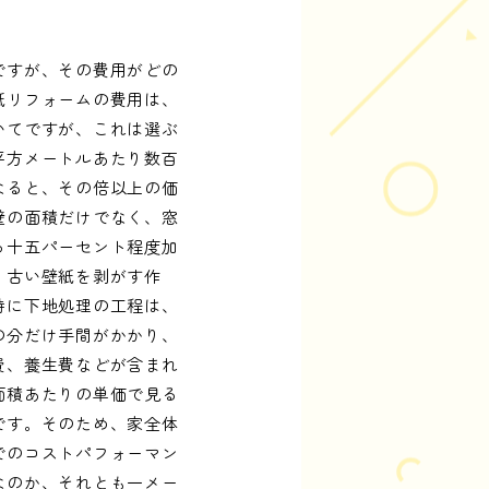
ですが、その費用がどの
紙リフォームの費用は、
いてですが、これは選ぶ
平方メートルあたり数百
なると、その倍以上の価
壁の面積だけでなく、窓
ら十五パーセント程度加
。古い壁紙を剥がす作
特に下地処理の工程は、
の分だけ手間がかかり、
費、養生費などが含まれ
面積あたりの単価で見る
です。そのため、家全体
でのコストパフォーマン
なのか、それとも一メー