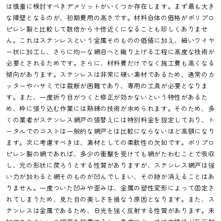
は慎重に検討すべきデメリットがいくつか存在します。まず最も大き
な障壁となるのが、初期費用の高さです。材料自体の価格がポリプロ
ピレン製と比較して数倍から十倍近くになることも珍しくありませ
ん。これはステンレスという金属そのものの価値に加え、細いワイヤ
ー状に加工し、さらに均一な網目へと織り上げる工程に高度な技術が
必要とされるためです。さらに、材料費だけでなく施工費も高くなる
傾向があります。ステンレスは非常に硬い素材であるため、通常のカ
ッターやハサミでは裁断が困難であり、専用の工具が必要となりま
す。また、一度折り目がつくと修正が効かないという特性があるた
め、枠に張り込む作業には熟練の技術が求められます。そのため、多
くの業者がステンレス網戸の張替えには特別料金を設定しており、ト
ータルでのコストは一般的な網戸とは比較にならないほど高額になり
ます。次に考慮すべきは、素材としての柔軟性の欠如です。ポリプロ
ピレン製の網であれば、多少の衝撃を受けても網がたわむことで吸収
し、元の形状に戻ろうとする性質がありますが、ステンレス網戸は強
い力が加わると網そのものが凹んでしまい、その跡が消えることはあ
りません。一度ついた凹みや歪みは、金属の塑性変形によって固定さ
れてしまうため、見た目の美しさを損なう原因となります。また、ス
テンレスは金属であるため、日光を強く反射する性質があります。未