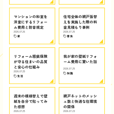
マンションの和室を
住宅全体の網戸張替
洋室にするリフォー
えを実施した際の料
ム費用と防音規定
金見積もり事例
2026.07.26
2026.07.25
家
害虫
リフォーム瑕疵保険
我が家の壁紙リフォ
が守る住まいの品質
ーム費用に驚いた話
と安心の仕組み
2026.07.25
2026.07.25
知識
生活
週末の模様替えで壁
網戸ネットのメッシ
紙を自分で貼ってみ
ュ数と快適な住環境
た感想
の関係
2026.07.25
2026.07.23