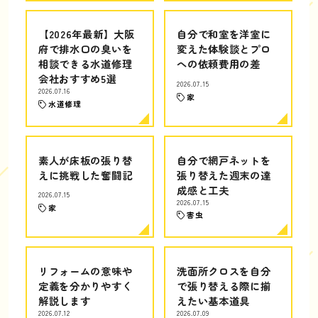
【2026年最新】大阪
自分で和室を洋室に
府で排水口の臭いを
変えた体験談とプロ
相談できる水道修理
への依頼費用の差
会社おすすめ5選
2026.07.15
2026.07.16
家
水道修理
素人が床板の張り替
自分で網戸ネットを
えに挑戦した奮闘記
張り替えた週末の達
成感と工夫
2026.07.15
2026.07.15
家
害虫
リフォームの意味や
洗面所クロスを自分
定義を分かりやすく
で張り替える際に揃
解説します
えたい基本道具
2026.07.12
2026.07.09