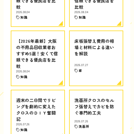
頼できる優良店を比
信頼できる優良店を
較
比較
2026.08.04
2026.08.04
知識
知識
【2026年最新】大阪
床板張替え費用の相
の不用品回収業者お
場と材料による違い
すすめ5選！安くて信
を解説
頼できる優良店を比
較
2026.07.27
家
2026.08.04
知識
週末の二日間でリビ
洗面所クロスのセル
ングを劇的に変えた
フ張替えでカビを防
クロスのＤＩＹ奮闘
ぐ専門的工夫
記
2026.07.26
2026.07.26
洗面所
知識