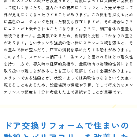
加工のステンレス網戸を設置すると、角度によっては太陽光が乱反射
して眩しく感じたり、室内からの視界にキラキラとした光が干渉して
外が見えにくくなったりすることがあります。この反射を抑えるため
に黒色のコーティングを施した製品も存在しますが、その場合はさら
にコストが上乗せされることになります。さらに、網戸自体の重量も
無視できません。金属製であるため、樹脂製と比較してかなりの重さ
があります。古いサッシや強度の低い枠にステンレス網を張ると、そ
の重みで枠が歪んだり、戸車の消耗を早めたりする恐れがあります。
このように、ステンレス網戸は「一生モノ」と言われるほどの耐久性
を持つ一方で、導入時の経済的負担や、金属特有の物理的性質による
取り扱いの難しさがあることを正しく理解しておく必要があります。
メリットである強固さが、状況によっては柔軟性のなさという欠点に
転じることもあるため、設置場所の環境や予算、そして将来的なメン
テナンスの頻度を十分に考慮した上で選択することが重要です。
ドア交換リフォームで住まいの