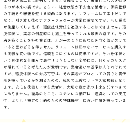
工品質を第三者に証明してもらえる機会として、積極的に加入を勧め
るのが本来の姿です。さらに、経営状態が不安定な業者は、保険登録
の手続きや審査を避ける傾向にあります。リフォームは工事中だけで
なく、引き渡し後のアフターフォローが非常に重要ですが、もし業者
が倒産してしまえば、瑕疵担保責任を追及することはできません。瑕
疵保険は、業者の倒産時にも施主を守ってくれる最後の砦です。その
砦を築くことを拒む業者は、万が一のときにあなたを守る気が欠けて
いると言わざるを得ません。リフォームは形のないサービスを購入す
る高額な買い物です。信頼を口にするのは簡単ですが、それを保険と
いう具体的な仕組みで裏付けようとしない姿勢には、何らかのリスク
が隠れていると考えた方が賢明です。業者選びの基準は人それぞれで
すが、瑕疵保険への対応可否は、その業者がプロとしての誇りと責任
感を持っているかを測るための、極めて正確なリトマス試験紙となり
ます。安心を後回しにする業者に、大切な我が家の未来を託すべきで
はありません。結局のところ、ステンレス網戸は「道具としての実用
性」よりも「特定の目的のための特殊機材」に近い性質を持っていま
す。