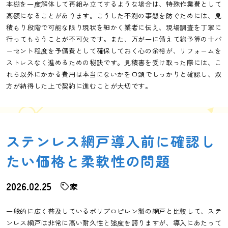
本棚を一度解体して再組み立てするような場合は、特殊作業費として
高額になることがあります。こうした不測の事態を防ぐためには、見
積もり段階で可能な限り現状を細かく業者に伝え、現場調査を丁寧に
行ってもらうことが不可欠です。また、万が一に備えて総予算の十パ
ーセント程度を予備費として確保しておく心の余裕が、リフォームを
ストレスなく進めるための秘訣です。見積書を受け取った際には、こ
れら以外にかかる費用は本当にないかを口頭でしっかりと確認し、双
方が納得した上で契約に進むことが大切です。
ステンレス網戸導入前に確認し
たい価格と柔軟性の問題
2026.02.25
家
一般的に広く普及しているポリプロピレン製の網戸と比較して、ステ
ンレス網戸は非常に高い耐久性と強度を誇りますが、導入にあたって