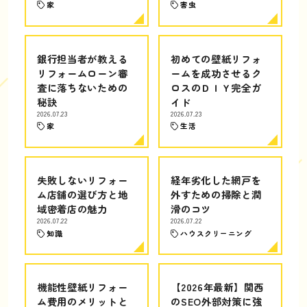
家
害虫
銀行担当者が教える
初めての壁紙リフォ
リフォームローン審
ームを成功させるク
査に落ちないための
ロスのＤＩＹ完全ガ
秘訣
イド
2026.07.23
2026.07.23
家
生活
失敗しないリフォー
経年劣化した網戸を
ム店舗の選び方と地
外すための掃除と潤
域密着店の魅力
滑のコツ
2026.07.22
2026.07.22
知識
ハウスクリーニング
機能性壁紙リフォー
【2026年最新】関西
ム費用のメリットと
のSEO外部対策に強