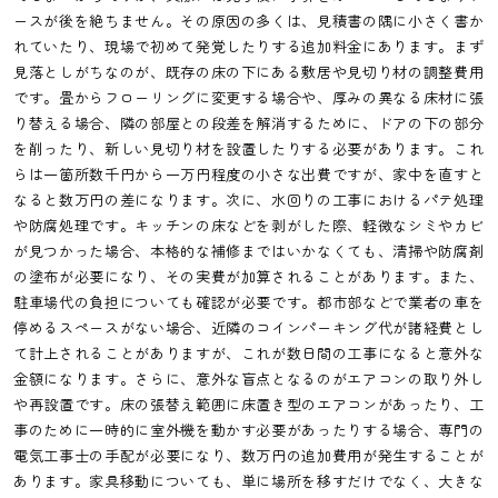
ースが後を絶ちません。その原因の多くは、見積書の隅に小さく書か
れていたり、現場で初めて発覚したりする追加料金にあります。まず
見落としがちなのが、既存の床の下にある敷居や見切り材の調整費用
です。畳からフローリングに変更する場合や、厚みの異なる床材に張
り替える場合、隣の部屋との段差を解消するために、ドアの下の部分
を削ったり、新しい見切り材を設置したりする必要があります。これ
らは一箇所数千円から一万円程度の小さな出費ですが、家中を直すと
なると数万円の差になります。次に、水回りの工事におけるパテ処理
や防腐処理です。キッチンの床などを剥がした際、軽微なシミやカビ
が見つかった場合、本格的な補修まではいかなくても、清掃や防腐剤
の塗布が必要になり、その実費が加算されることがあります。また、
駐車場代の負担についても確認が必要です。都市部などで業者の車を
停めるスペースがない場合、近隣のコインパーキング代が諸経費とし
て計上されることがありますが、これが数日間の工事になると意外な
金額になります。さらに、意外な盲点となるのがエアコンの取り外し
や再設置です。床の張替え範囲に床置き型のエアコンがあったり、工
事のために一時的に室外機を動かす必要があったりする場合、専門の
電気工事士の手配が必要になり、数万円の追加費用が発生することが
あります。家具移動についても、単に場所を移すだけでなく、大きな