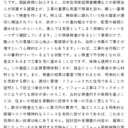
ちです。瑕疵保険に加入すると、日本住宅保証検査機構などの保険法
人が派遣する建築士が、工事の重要な局面で現場を訪れ、厳しい基準
に沿って検査を行います。例えば、解体後に隠れていた柱の腐食が適
切に補強されているか、防水シートの重ね幅は十分か、配管の接続に
緩みはないかといった、素人では見落としてしまう詳細なポイントを
一つずつ確認していきます。この現場検査があるという事実だけで、
職人たちの意識には心地よい緊張感が生まれ、自然と作業の丁寧さが
増すという心理的なメリットもあります。いわば、工事の全行程にプ
ロの審判がついているような状態です。もし検査で不合格となれば、
是正されるまで工事を先に進めることはできず、保険も適用されませ
ん。この徹底した品質管理体制こそが、施主にとっての最高の安心材
料となります。また、検査の結果は書面で残されるため、将来的に家
を売却する際にも、適切に管理・リフォームされた住宅であることの
証明として役立つ場合があります。リフォーム工事はブラックボック
スになりがちな部分が多いからこそ、公的な検査付きの保険を選ぶこ
とは、住まいの性能を客観的に担保する唯一の方法と言えるでしょ
う。数日の検査立ち会いと数万円の費用で、施工ミスによる将来的な
修繕コストや精神的なストレスを未然に防げるのであれば、これほど
効率の良い投資は他にありません。設計図や見積書の内容が、確実に
形になっているかを保証する仕組みとして、リフォーム瑕疵保険の現