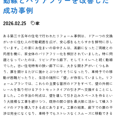
動線とバリアフリーを改善した
成功事例
2026.02.25
家
ある築三十五年の住宅で行われたリフォーム事例は、ドア一つの交換
がいかに住む人の行動範囲を広げ、安心感をもたらすかを鮮明に示し
ています。この家にお住まいの田中さんは、高齢になったご両親との
同居を機に、家全体のバリアフリー化を検討されていました。特に問
題となっていたのは、リビングから廊下、そしてトイレへと続く動線
でした。古い住宅特有の狭い廊下には、大きな開き戸がいくつもあ
り、扉を開けるたびに誰かとぶつかりそうになったり、車椅子での移
動が困難だったりと、生活の随所に「壁」が存在していました。リフ
ォームプランでは、これらの主要な箇所のドアをすべて、壁の外側に
レールを取り付けるアウトセットタイプの引き戸へ交換することにし
ました。この手法の利点は、壁を壊して引き込みスペースを作るとい
う大規模な工事を避けつつ、既存の開口部を最大限に活かして横スラ
イドのドアを導入できる点にあります。工事の結果、廊下での扉の干
渉は完全になくなり、車椅子でもストレスなくスムーズに移動できる