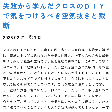
失敗から学んだクロスのＤＩＹ
で気をつけるべき空気抜きと裁
断
2026.02.21
生活
クロスのＤＩＹに初めて挑戦した際、多くの人が直面する最大の難所
は、壁紙の中に閉じ込められた空気の処理と、上下左右の余分な部分
を切り落とす裁断の工程です。私も最初の挑戦では、この二つの壁に
ぶつかり、苦い経験を味わいました。壁紙を壁に当てた瞬間、糊の重
みで自重がかかり、どうしてもどこかに歪みが生まれます。それを修
正しようと焦って手で押し付けてしまうと、今度はあちこちに大きな
空気の膨らみができてしまいます。これを無理に潰そうとして擦る
と、壁紙の表面が傷ついたり、伸びてしまったりして、取り返しのつ
かないことになります。正しい方法は、幅の広い撫でハケを使い、中
心から上下、そして左右へと、空気を追い出すように優しく一定の方
向に撫でていくことです。もし大きな気泡が残ってしまったら、一度