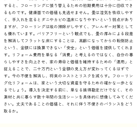
すると、フローリングに張り替えるための初期費用は十分に回収でき
るものです。健康面での価値も見逃せません。畳は湿気を吸収しやす
く、手入れを怠るとダニやカビの温床になりやすいという弱点があり
ますが、フローリングは埃の掃除がしやすく、アレルギー対策として
も優れています。バリアフリーという観点でも、畳の厚みによる段差
を解消してフラットな床にすることは、高齢になってからの転倒防止
という、金額には換算できない「安全」という価値を提供してくれま
す。リフォーム費用を単なる「消費」と考えるのではなく、自分の暮
らしやすさを向上させ、家の寿命と価値を維持するための「運用」と
捉えることで、二十万円という金額の見え方が変わってくるはずで
す。今の不便を解消し、将来のコストとリスクを減らす。フローリン
グ化リフォームは、家という大切な資産を守るための確かな一歩とな
るでしょう。導入を決定する前に、単なる損得勘定だけでなく、その
素材と共に暮らす数十年間の生活シーンを具体的に想像してみてくだ
さい。丈夫であることの価値と、それに伴う不便さのバランスをどう
取るか。