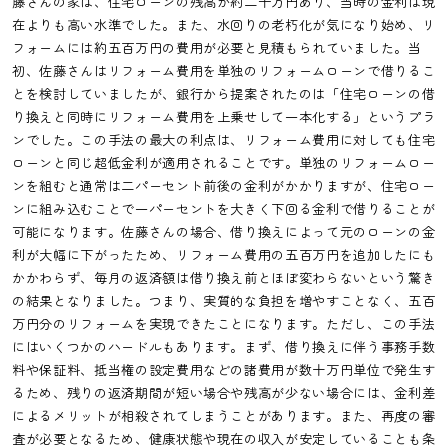
藤さんの家は、住宅ローンの残高が約二千万円あり、当時の金利は現
在よりも高い水準でした。また、水回りの老朽化が気になり始め、リ
フォームには約五百万円の費用が必要と見積もられていました。当
初、佐藤さんはリフォーム費用を単独のリフォームローンで借りるこ
とを検討していましたが、銀行から提案されたのは「住宅ローンの借
り換えと同時にリフォーム費用を上乗せして一本化する」というプラ
ンでした。この手法の最大の利点は、リフォーム費用に対しても住宅
ローンと同じ超低金利が適用されることです。単独のリフォームロー
ンを組むと通常は二パーセント前後の金利がかかりますが、住宅ロー
ンに組み込むことで一パーセントを大きく下回る金利で借りることが
可能になります。佐藤さんの場合、借り換えによって元のローンの金
利が大幅に下がったため、リフォーム費用の五百万円を追加したにも
かかわらず、毎月の返済額は借り換え前とほぼ変わらないという驚き
の結果となりました。つまり、実質的な負担を増やすことなく、五百
万円分のリフォームを実現できたことになります。ただし、この手法
にはいくつかのハードルもあります。まず、借り換えに伴う事務手数
料や保証料、抵当権の設定費用などの諸費用が数十万円単位で発生す
るため、残りの返済期間が短い場合や残高が少ない場合には、金利差
によるメリットが相殺されてしまうことがあります。また、再度の審
査が必要となるため、健康状態や現在の収入が安定していることも条