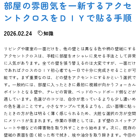
部屋の雰囲気を一新するアクセ
ントクロスをＤＩＹで貼る手順
2026.02.24
知識
リビングや寝室の一面だけを、他の壁とは異なる色や柄の壁紙にする
アクセントクロスは、手軽に部屋をオシャレに見せる手法として非常
に人気があります。全ての壁を張り替えるのは大変ですが、一面だけ
であればクロスのＤＩＹ初心者でも一日で十分に完成させることが可
能です。まず重要なのは、どの壁をアクセントにするかという選択で
す。一般的には、部屋に入ったときに最初に視線が向かうフォーカル
ポイントとなる壁や、テレビの背後、ベッドのヘッドボード側などが
適しています。色選びのコツは、自分が思っているよりも少し濃いめ
の色を選ぶことです。小さなサンプルで見るよりも、広い面積に貼っ
たときの方が色は明るく薄く感じられるため、大胆な選択の方が空間
にメリハリが生まれます。作業の手順としては、まず壁のスイッチプ
レートや棚などの障害物を取り外すことから始めます。次に、既存の
壁紙の表面を固く絞った布で拭き、埃や油分を取り除きます。今回の