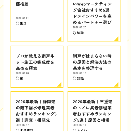
価格差
いWebマーケティン
グ会社おすすめ5選｜
ドメインパワーを高
2026.07.21
めるパートナー選び
生活
2026.07.20
知識
プロが教える網戸ネ
網戸がはまらない時
ット施工の完成度を
の原因と解決方法の
高める極意
基本を整理する
2026.07.20
2026.07.19
家
知識
2026年最新｜静岡県
2026年最新｜三重県
の階下漏水修理業者
のトイレ異音修理業
おすすめランキング5
者おすすめランキン
選！調査・相談先
グ5選！原因と相場
2026.07.17
2026.07.17
水道修理
トイレ