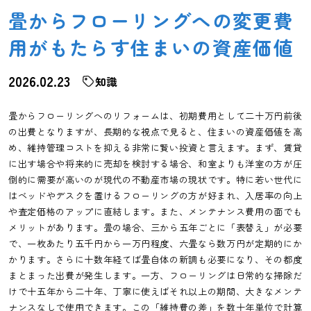
畳からフローリングへの変更費
用がもたらす住まいの資産価値
2026.02.23
知識
畳からフローリングへのリフォームは、初期費用として二十万円前後
の出費となりますが、長期的な視点で見ると、住まいの資産価値を高
め、維持管理コストを抑える非常に賢い投資と言えます。まず、賃貸
に出す場合や将来的に売却を検討する場合、和室よりも洋室の方が圧
倒的に需要が高いのが現代の不動産市場の現状です。特に若い世代に
はベッドやデスクを置けるフローリングの方が好まれ、入居率の向上
や査定価格のアップに直結します。また、メンテナンス費用の面でも
メリットがあります。畳の場合、三から五年ごとに「表替え」が必要
で、一枚あたり五千円から一万円程度、六畳なら数万円が定期的にか
かります。さらに十数年経てば畳自体の新調も必要になり、その都度
まとまった出費が発生します。一方、フローリングは日常的な掃除だ
けで十五年から二十年、丁寧に使えばそれ以上の期間、大きなメンテ
ナンスなしで使用できます。この「維持費の差」を数十年単位で計算