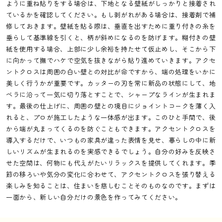
ように重ね貼りをする場合は、下地となる壁紙がしっかりと接着され
ているかを確認してください。もし剥がれがある場合は、接着剤で補
修しておきます。壁紙を貼る際は、垂直を出すために重り付きの糸を
垂らして基準線を引くと、柄が斜めになるのを防げます。糊付きの壁
紙を使用する場合、上部に少し余裕を持たせて仮止めし、そこから下
に向かって撫でハケで空気を抜きながら貼り進めていきます。アクセ
ントクロスは周囲の白い壁との対比が命ですから、端の処理をいかに
美しく行うかが重要です。カッターの刃を常に新品の状態にして、地
ベラに沿って一気に切り落とすことで、シャープなラインが生まれま
す。最後の仕上げに、周囲の壁との境目にジョイントコークを薄く入
れると、プロが施工したような一体感が出ます。このひと手間で、後
から端が丸まってくるのを防ぐこともできます。アクセントクロスを
導入するだけで、いつもの家具が違った表情を見せ、暮らしの中に新
しいリズムが生まれるのを実感できるでしょう。自分の好みを反映さ
せた空間は、何物にも代えがたいリラックスを提供してくれます。季
節の移ろいや気分の変化に合わせて、アクセントクロスを張り替える
楽しみを知ることは、住まいを慈しむことそのものなのです。まずは
一面から、新しい自分だけの景色を作ってみてください。