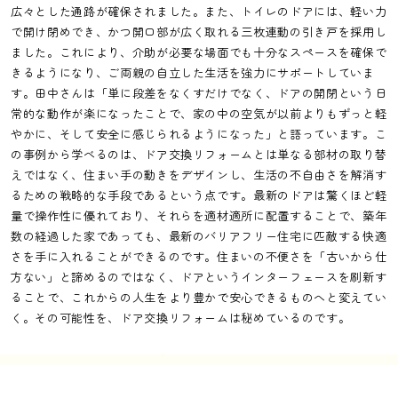
広々とした通路が確保されました。また、トイレのドアには、軽い力
で開け閉めでき、かつ開口部が広く取れる三枚連動の引き戸を採用し
ました。これにより、介助が必要な場面でも十分なスペースを確保で
きるようになり、ご両親の自立した生活を強力にサポートしていま
す。田中さんは「単に段差をなくすだけでなく、ドアの開閉という日
常的な動作が楽になったことで、家の中の空気が以前よりもずっと軽
やかに、そして安全に感じられるようになった」と語っています。こ
の事例から学べるのは、ドア交換リフォームとは単なる部材の取り替
えではなく、住まい手の動きをデザインし、生活の不自由さを解消す
るための戦略的な手段であるという点です。最新のドアは驚くほど軽
量で操作性に優れており、それらを適材適所に配置することで、築年
数の経過した家であっても、最新のバリアフリー住宅に匹敵する快適
さを手に入れることができるのです。住まいの不便さを「古いから仕
方ない」と諦めるのではなく、ドアというインターフェースを刷新す
ることで、これからの人生をより豊かで安心できるものへと変えてい
く。その可能性を、ドア交換リフォームは秘めているのです。