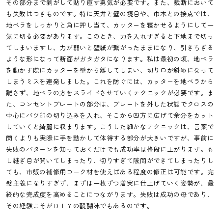
その部分まで剥がして貼り直す勇気が必要です。また、裁断において
も失敗はつきものです。特に天井と壁の境目や、巾木との接点では、
地ベラをしっかりと角に押し当て、カッターを寝かせるようにして一
気に切る必要があります。このとき、力を入れすぎると下地まで切っ
てしまいますし、力が弱いと壁紙が繋がったままになり、引きちぎる
ような形になって断面がガタガタになります。私は最初の頃、地ベラ
を動かす際にカッターを壁から離してしまい、切り口が斜めになって
しまうミスを連発しました。これを防ぐには、カッターを地ベラから
離さず、地ベラの方をスライドさせていくテクニックが必要です。ま
た、コンセントプレートの部分は、プレートを外した状態でクロスの
中心にバツ印の切り込みを入れ、そこから四方に広げて余分をカット
していくと綺麗に収まります。こうした細かなテクニックは、言葉で
聞くよりも実際に手を動かして体得する部分が大きいですが、事前に
失敗のパターンを知っておくだけでも成功率は格段に上がります。も
し継ぎ目が開いてしまったり、切りすぎて隙間ができてしまったりし
ても、市販の補修用コーク材を使えばある程度の修正は可能です。完
璧主義になりすぎず、まずは一枚ずつ着実に仕上げていく姿勢が、最
終的な完成度を高めることにつながります。失敗は成功の母であり、
その経験こそがＤＩＹの醍醐味でもあるのです。