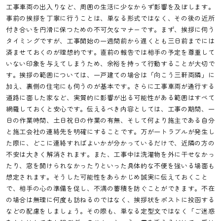
工事車両の出入りなど、周囲の生活に少なからず影響を及ぼします。
事前の挨拶を丁寧に行うことは、単なる形式ではなく、その後の近所
付き合いを円滑に保つための不可欠なマナーです。まず、挨拶に伺う
タイミングですが、工事開始の一週間前から遅くとも三日前までには
済ませておくのが理想的です。直前の報告では相手の予定を尊重して
いない印象を与えてしまうため、余裕を持って行動することが大切で
す。挨拶の範囲については、一戸建ての場合は「向こう三軒両隣」に
加え、裏側の住宅にも伺うのが基本です。さらに工事車両が通行する
道路に面した家など、実質的に影響が出る可能性がある範囲はすべて
網羅しておくと安心です。伝えるべき内容としては、工事の期間、一
日の作業時間、土日祝日の作業の有無、そして何より施主である自分
と施工会社の連絡先を明確にすることです。万が一トラブルが発生し
た際に、どこに連絡すればよいかが分かっているだけで、近隣の方の
不安は大きく解消されます。また、工事中は洗濯物を外に干せなかっ
たり、窓を開けられなかったりといった具体的な不便を強いる場面も
想定されます。そうした可能性をあらかじめ誠実に伝えておくこと
で、相手の心の準備を促し、不満の蓄積を防ぐことができます。不在
の場合は無理に何度も訪ねるのではなく、挨拶状をポストに投函する
などの配慮をしましょう。その際も、単なる定型文ではなく「ご迷惑