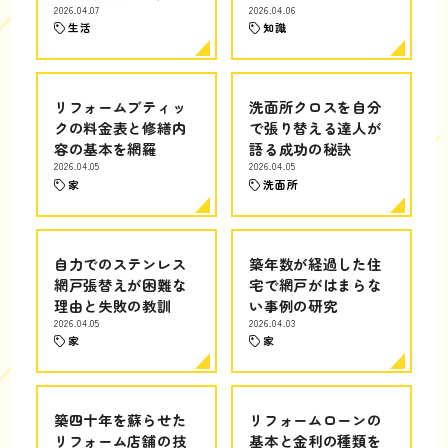
2026.04.07
2026.04.06
生活
知識
リフォームブティッ
洗面所クロスを自分
クの料金表と修繕内
で張り替える達人が
容の基本を網羅
語る成功の秘訣
2026.04.05
2026.04.05
家
洗面所
自力でのステンレス
築年数が経過した住
網戸張替えが困難な
宅で網戸がはまらな
理由と失敗の教訓
い事例の研究
2026.04.05
2026.04.03
家
家
築四十年を蘇らせた
リフォームローンの
リフォーム店舗の技
基本と金利の種類を