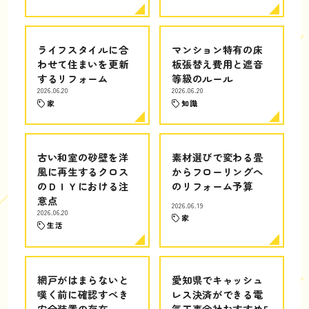
ライフスタイルに合
マンション特有の床
わせて住まいを更新
板張替え費用と遮音
するリフォーム
等級のルール
2026.06.20
2026.06.20
家
知識
古い和室の砂壁を洋
素材選びで変わる畳
風に再生するクロス
からフローリングへ
のＤＩＹにおける注
のリフォーム予算
意点
2026.06.19
2026.06.20
家
生活
網戸がはまらないと
愛知県でキャッシュ
嘆く前に確認すべき
レス決済ができる電
安全装置の存在
気工事会社おすすめ5