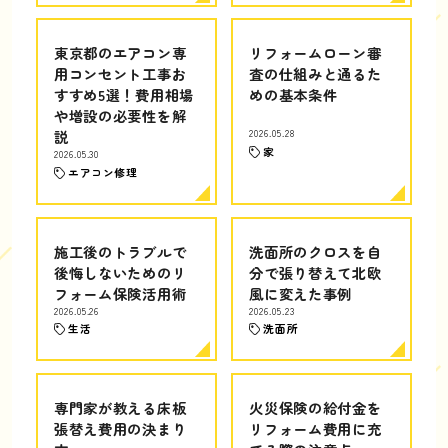
東京都のエアコン専
リフォームローン審
用コンセント工事お
査の仕組みと通るた
すすめ5選！費用相場
めの基本条件
や増設の必要性を解
説
2026.05.28
家
2026.05.30
エアコン修理
施工後のトラブルで
洗面所のクロスを自
後悔しないためのリ
分で張り替えて北欧
フォーム保険活用術
風に変えた事例
2026.05.26
2026.05.23
生活
洗面所
専門家が教える床板
火災保険の給付金を
張替え費用の決まり
リフォーム費用に充