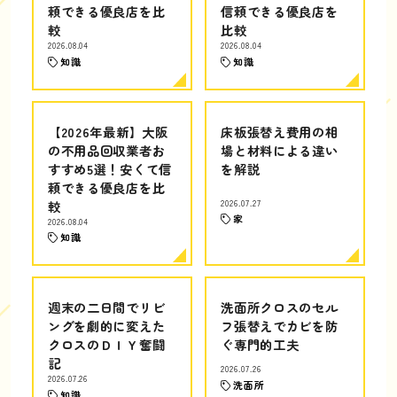
頼できる優良店を比
信頼できる優良店を
較
比較
2026.08.04
2026.08.04
知識
知識
【2026年最新】大阪
床板張替え費用の相
の不用品回収業者お
場と材料による違い
すすめ5選！安くて信
を解説
頼できる優良店を比
較
2026.07.27
家
2026.08.04
知識
週末の二日間でリビ
洗面所クロスのセル
ングを劇的に変えた
フ張替えでカビを防
クロスのＤＩＹ奮闘
ぐ専門的工夫
記
2026.07.26
2026.07.26
洗面所
知識