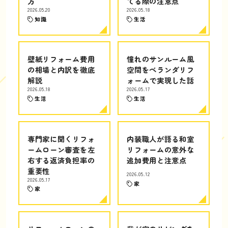
方
てる際の注意点
2026.05.20
2026.05.18
知識
生活
壁紙リフォーム費用
憧れのサンルーム風
の相場と内訳を徹底
空間をベランダリフ
解説
ォームで実現した話
2026.05.18
2026.05.17
生活
生活
専門家に聞くリフォ
内装職人が語る和室
ームローン審査を左
リフォームの意外な
右する返済負担率の
追加費用と注意点
重要性
2026.05.12
2026.05.17
家
家