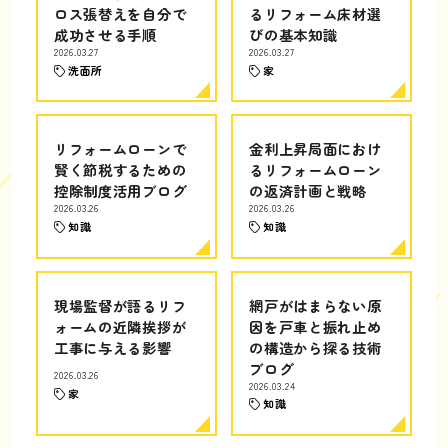
ロス張替えを自分で
るリフォーム床材選
成功させる手順
びの基本知識
2026.03.27
2026.03.27
洗面所
家
リフォームローンで
金利上昇局面におけ
賢く節税するための
るリフォームローン
控除制度活用ブログ
の返済計画と戦略
2026.03.26
2026.03.26
知識
知識
現場監督が語るリフ
網戸がはまらない原
ォームの近隣挨拶が
因を戸車と振れ止め
工事に与える影響
の構造から探る技術
ブログ
2026.03.26
2026.03.24
家
知識