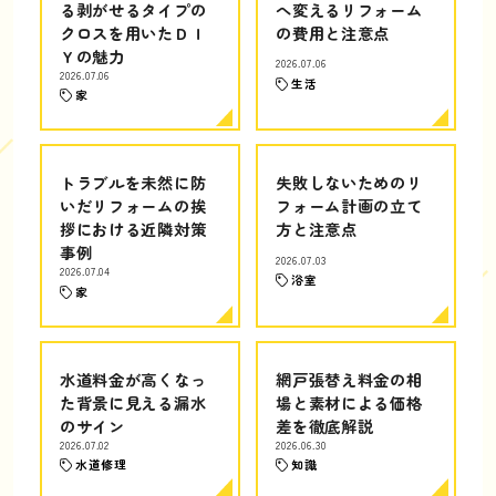
る剥がせるタイプの
へ変えるリフォーム
クロスを用いたＤＩ
の費用と注意点
Ｙの魅力
2026.07.06
2026.07.06
生活
家
トラブルを未然に防
失敗しないためのリ
いだリフォームの挨
フォーム計画の立て
拶における近隣対策
方と注意点
事例
2026.07.03
2026.07.04
浴室
家
水道料金が高くなっ
網戸張替え料金の相
た背景に見える漏水
場と素材による価格
のサイン
差を徹底解説
2026.07.02
2026.06.30
水道修理
知識