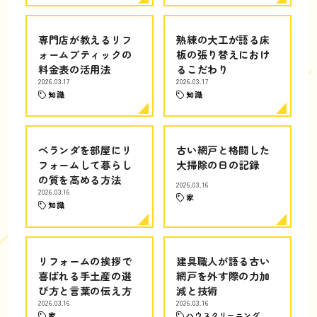
専門店が教えるリフ
熟練の大工が語る床
ォームブティックの
板の張り替えにおけ
料金表の活用法
るこだわり
2026.03.17
2026.03.17
知識
知識
ベランダを部屋にリ
古い網戸と格闘した
フォームして暮らし
大掃除の日の記録
の質を高める方法
2026.03.16
2026.03.16
家
知識
リフォームの挨拶で
建具職人が語る古い
喜ばれる手土産の選
網戸を外す際の力加
び方と言葉の伝え方
減と技術
2026.03.16
2026.03.16
家
ハウスクリーニング