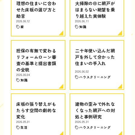
理想の住まいに合わ
大掃除の日に網戸が
せた床板の選び方と
はまらない絶望を乗
助言
り越えた実体験
2026.06.12
2026.06.11
家
知識
担保の有無で変わる
二十年使い込んだ網
リフォームローン審
戸を外して分かった
査の基準と提出書類
住まいの手入れ
の全貌
2026.06.02
2026.06.04
ハウスクリーニング
知識
床板の張り替えがも
建物の歪みで外れな
たらす空間の劇的な
くなった網戸への対
変化
処と事例研究
2026.05.31
2026.05.31
生活
ハウスクリーニング