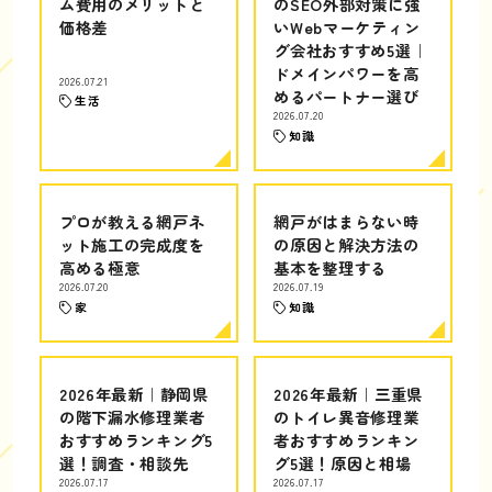
ム費用のメリットと
のSEO外部対策に強
価格差
いWebマーケティン
グ会社おすすめ5選｜
ドメインパワーを高
2026.07.21
めるパートナー選び
生活
2026.07.20
知識
プロが教える網戸ネ
網戸がはまらない時
ット施工の完成度を
の原因と解決方法の
高める極意
基本を整理する
2026.07.20
2026.07.19
家
知識
2026年最新｜静岡県
2026年最新｜三重県
の階下漏水修理業者
のトイレ異音修理業
おすすめランキング5
者おすすめランキン
選！調査・相談先
グ5選！原因と相場
2026.07.17
2026.07.17