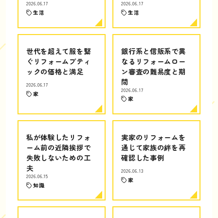
2026.06.17
2026.06.17
生活
生活
世代を超えて服を繋
銀行系と信販系で異
ぐリフォームブティ
なるリフォームロー
ックの価格と満足
ン審査の難易度と期
間
2026.06.17
2026.06.17
家
家
私が体験したリフォ
実家のリフォームを
ーム前の近隣挨拶で
通じて家族の絆を再
失敗しないための工
確認した事例
夫
2026.06.13
2026.06.15
家
知識