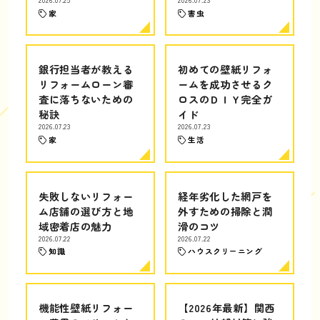
家
害虫
銀行担当者が教える
初めての壁紙リフォ
リフォームローン審
ームを成功させるク
査に落ちないための
ロスのＤＩＹ完全ガ
秘訣
イド
2026.07.23
2026.07.23
家
生活
失敗しないリフォー
経年劣化した網戸を
ム店舗の選び方と地
外すための掃除と潤
域密着店の魅力
滑のコツ
2026.07.22
2026.07.22
知識
ハウスクリーニング
機能性壁紙リフォー
【2026年最新】関西