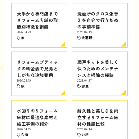
大手から専門店まで
洗面所のクロス張替
リフォーム店舗の形
えを自分で行うため
態別特徴を網羅
の事前準備
2026.04.23
2026.04.19
家
洗面所
リフォームブティッ
網戸ネットを美しく
クの料金表で見落と
保つためのメンテナ
しがちな追加費用
ンスと掃除の秘訣
2026.04.19
2026.04.17
家
害虫
水回りのリフォーム
耐久性と美しさを両
床材に最適な素材と
立するリフォーム床
施工事例の紹介
材の性能比較
2026.04.15
2026.04.14
台所
台所