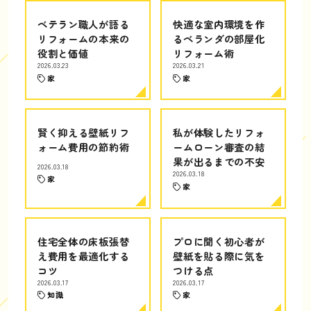
ベテラン職人が語る
快適な室内環境を作
リフォームの本来の
るベランダの部屋化
役割と価値
リフォーム術
2026.03.23
2026.03.21
家
家
賢く抑える壁紙リフ
私が体験したリフォ
ォーム費用の節約術
ームローン審査の結
果が出るまでの不安
2026.03.18
2026.03.18
家
家
住宅全体の床板張替
プロに聞く初心者が
え費用を最適化する
壁紙を貼る際に気を
コツ
つける点
2026.03.17
2026.03.17
知識
家