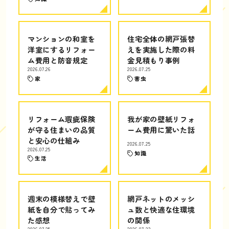
マンションの和室を
住宅全体の網戸張替
洋室にするリフォー
えを実施した際の料
ム費用と防音規定
金見積もり事例
2026.07.26
2026.07.25
家
害虫
リフォーム瑕疵保険
我が家の壁紙リフォ
が守る住まいの品質
ーム費用に驚いた話
と安心の仕組み
2026.07.25
2026.07.25
知識
生活
週末の模様替えで壁
網戸ネットのメッシ
紙を自分で貼ってみ
ュ数と快適な住環境
た感想
の関係
2026.07.25
2026.07.23