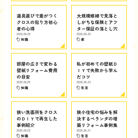
道具選びで差がつく
大規模修繕で見落と
クロスの貼り方初心
しがちな保険とアフ
者の心得
ター保証の落とし穴
2026.06.29
2026.06.29
知識
家
部屋の広さで変わる
私が初めての壁紙Ｄ
壁紙リフォーム費用
ＩＹで失敗から学ん
の目安
だコツ
2026.06.25
2026.06.23
知識
生活
狭い洗面所をクロス
狭小住宅の悩みを解
のＤＩＹで再生した
決するベランダの増
事例紹介
築リフォーム事例集
2026.06.23
2026.06.21
知識
生活