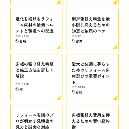
進化を続けるリフォ
網戸張替え料金を最
ーム床材の最新トレ
小限に抑えるための
ンドと環境への配慮
知恵と依頼のコツ
2026.04.13
2026.04.10
台所
害虫
床板の張り替え時期
愛犬と快適に暮らす
と施工方法を詳しく
ためのリフォーム床
解説
材選びの重要ポイン
ト
2026.04.10
2026.04.07
家
台所
リフォーム店舗のプ
床板張替え費用を抑
ロが明かす見積書の
えるための賢い節約
見方と誠実な対応
術