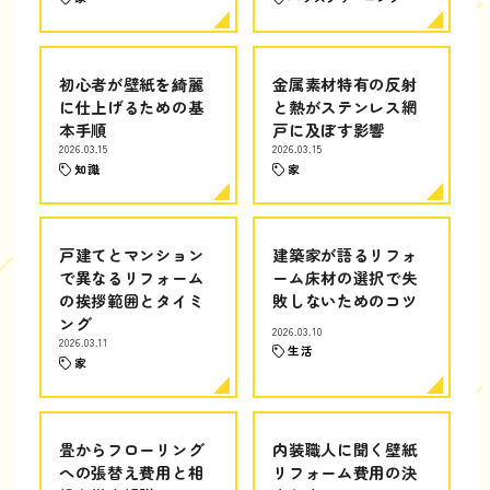
初心者が壁紙を綺麗
金属素材特有の反射
に仕上げるための基
と熱がステンレス網
本手順
戸に及ぼす影響
2026.03.15
2026.03.15
知識
家
戸建てとマンション
建築家が語るリフォ
で異なるリフォーム
ーム床材の選択で失
の挨拶範囲とタイミ
敗しないためのコツ
ング
2026.03.10
2026.03.11
生活
家
畳からフローリング
内装職人に聞く壁紙
への張替え費用と相
リフォーム費用の決