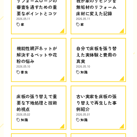
リフォームローンの
我が家のリビングを
審査を通すための重
無垢材のリフォーム
要なポイントとコツ
床材に変えた記録
2026.05.11
2026.05.11
家
家
機能性網戸ネットが
自分で床板を張り替
解決するペットや花
えた実体験と費用の
粉の悩み
真実
2026.05.10
2026.05.10
害虫
知識
床板の張り替えで重
古い実家を床板の張
要な下地処理と技術
り替えで再生した事
的視点
例紹介
2026.05.02
2026.05.01
知識
知識