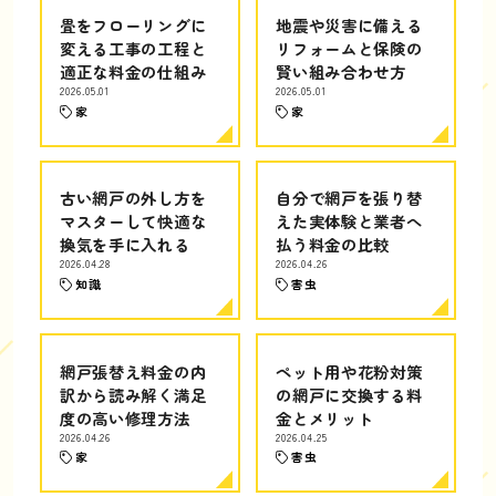
畳をフローリングに
地震や災害に備える
変える工事の工程と
リフォームと保険の
適正な料金の仕組み
賢い組み合わせ方
2026.05.01
2026.05.01
家
家
古い網戸の外し方を
自分で網戸を張り替
マスターして快適な
えた実体験と業者へ
換気を手に入れる
払う料金の比較
2026.04.28
2026.04.26
知識
害虫
網戸張替え料金の内
ペット用や花粉対策
訳から読み解く満足
の網戸に交換する料
度の高い修理方法
金とメリット
2026.04.26
2026.04.25
家
害虫