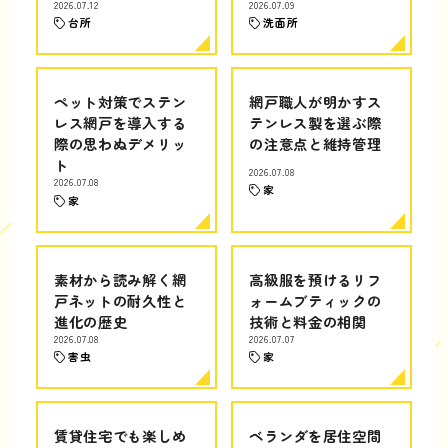
2026.07.12
2026.07.09
台所
洗面所
ペット対策でステン
網戸職人が明かすス
レス網戸を導入する
テンレス製を選ぶ際
際の思わぬデメリッ
の注意点と維持管理
ト
2026.07.08
2026.07.08
家
家
素材から読み解く網
高級服を預けるリフ
戸ネットの耐久性と
ォームブティックの
進化の歴史
技術と料金の相関
2026.07.08
2026.07.07
害虫
家
賃貸住宅でも楽しめ
ベランダを居住空間