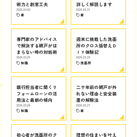
術力と創意工夫
詳しく解説します
2026.04.02
2026.03.31
家
家
専門家のアドバイス
週末に挑戦した洗面
で解決する網戸がは
所のクロス張替えＤ
まらない時の対処術
ＩＹ体験記
2026.03.29
2026.03.29
知識
洗面所
銀行担当者に聞くリ
二十年前の網戸が外
フォームローンの活
れない理由と安全装
用法と最新の傾向
置の解除法
2026.03.28
2026.03.27
知識
家
初心者が洗面所のク
理想の住まいを叶え