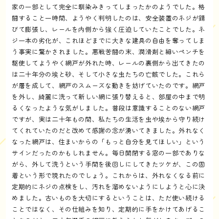
家の一部として完全に馴染みきってしまったかのようでした。格
闘すること一時間、ようやく判明したのは、安全装置のネジが錆
びて膨張し、レールを内側から強く圧迫していたことでした。ネ
ジ一本の劣化が、これほどまでに大きな建具の自由を奪ってしま
う事実に驚かされました。悪戦苦闘の末、潤滑剤と細いペンチを
駆使してようやく網戸が外れた時、レールの裏側から出てきたの
は二十年分の埃と砂、そして小さな虫たちの亡骸でした。これら
が層を成して、網戸のスムーズな動きを妨げていたのです。網戸
を外し、綺麗に洗って新しい網に張り替えると、部屋の中まで明
るくなったような気がしました。普段は意識することのない網戸
ですが、実は二十年もの間、私たちの生活を虫や埃から守り続け
てくれていたのだと改めて感謝の念が湧いてきました。外れなく
なった網戸は、住まいからの「もっと自分を見てほしい」という
サインだったのかもしれません。毎日開閉する窓の一部でありな
がら、外して洗うという手間を後回しにしてきたツケが、この固
着という形で現れたのでしょう。これからは、外れなくなる前に
定期的にネジの点検をし、汚れを溜めないようにしようと心に決
めました。古いものを大切にするということは、ただ使い続ける
ことではなく、その仕組みを知り、定期的に手をかけてあげるこ