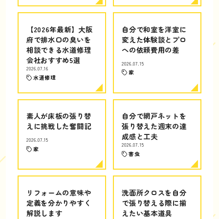
【2026年最新】大阪
自分で和室を洋室に
府で排水口の臭いを
変えた体験談とプロ
相談できる水道修理
への依頼費用の差
会社おすすめ5選
2026.07.15
2026.07.16
家
水道修理
素人が床板の張り替
自分で網戸ネットを
えに挑戦した奮闘記
張り替えた週末の達
成感と工夫
2026.07.15
2026.07.15
家
害虫
リフォームの意味や
洗面所クロスを自分
定義を分かりやすく
で張り替える際に揃
解説します
えたい基本道具