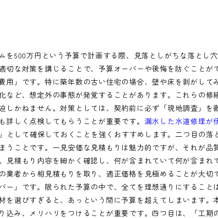
ムを500万円という予算で計画する際、見落としがちな落とし
適切な対策を講じることで、予算オーバーや後悔を防ぐことが
費用」です。特に築年数の古い住宅の場合、壁や床を剥がして
化など、想定外の事態が発覚することがあります。これらの修
迫しかねません。対策としては、契約前に必ず「現地調査」を
も詳しく点検してもらうことが重要です。
漏水した水道修理が
備費」として確保しておくことを強くおすすめします。二つ目の落
まうことです。一見安価な見積もりは魅力的ですが、それが品
。見積もり内容を細かく確認し、何が含まれていて何が含まれ
の業者から相見積もりを取り、適正価格を見極めることが大切
バー」です。限られた予算の中で、全てを理想通りにすること
材を選びすぎると、あっという間に予算を超えてしまいます。
り込み、メリハリをつけることが重要です。四つ目は、「工期