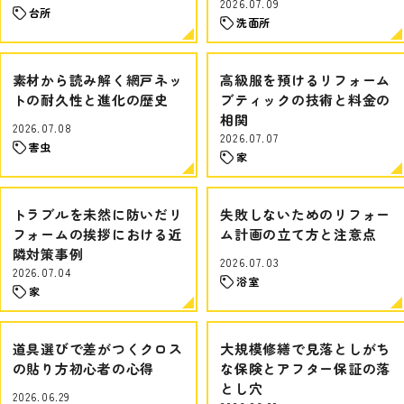
2026.07.09
台所
洗面所
素材から読み解く網戸ネッ
高級服を預けるリフォーム
トの耐久性と進化の歴史
ブティックの技術と料金の
相関
2026.07.08
2026.07.07
害虫
家
トラブルを未然に防いだリ
失敗しないためのリフォー
フォームの挨拶における近
ム計画の立て方と注意点
隣対策事例
2026.07.03
2026.07.04
浴室
家
道具選びで差がつくクロス
大規模修繕で見落としがち
の貼り方初心者の心得
な保険とアフター保証の落
とし穴
2026.06.29