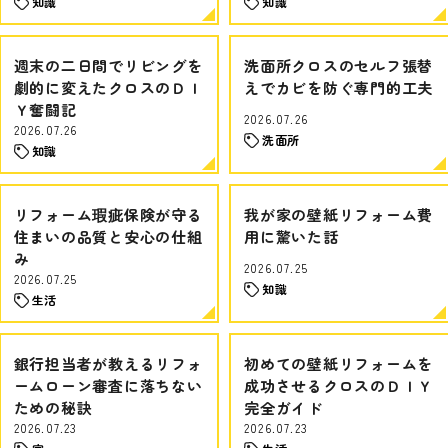
知識
知識
週末の二日間でリビングを
洗面所クロスのセルフ張替
劇的に変えたクロスのＤＩ
えでカビを防ぐ専門的工夫
Ｙ奮闘記
2026.07.26
2026.07.26
洗面所
知識
リフォーム瑕疵保険が守る
我が家の壁紙リフォーム費
住まいの品質と安心の仕組
用に驚いた話
み
2026.07.25
2026.07.25
知識
生活
銀行担当者が教えるリフォ
初めての壁紙リフォームを
ームローン審査に落ちない
成功させるクロスのＤＩＹ
ための秘訣
完全ガイド
2026.07.23
2026.07.23