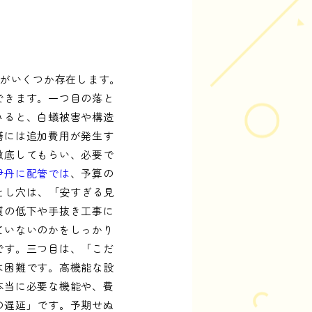
穴がいくつか存在します。
できます。一つ目の落と
みると、白蟻被害や構造
繕には追加費用が発生す
徹底してもらい、必要で
伊丹に配管では
、予算の
とし穴は、「安すぎる見
質の低下や手抜き工事に
ていないのかをしっかり
です。三つ目は、「こだ
は困難です。高機能な設
本当に必要な機能や、費
の遅延」です。予期せぬ