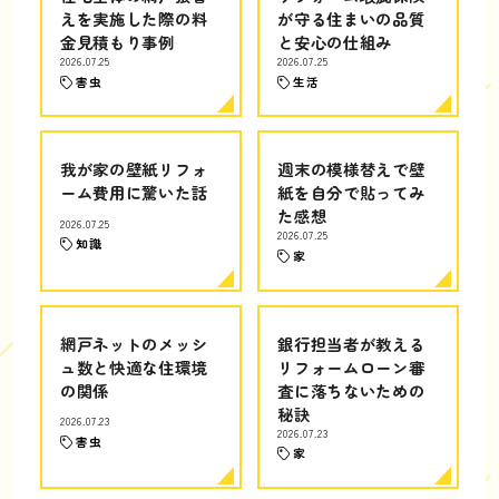
えを実施した際の料
が守る住まいの品質
金見積もり事例
と安心の仕組み
2026.07.25
2026.07.25
害虫
生活
我が家の壁紙リフォ
週末の模様替えで壁
ーム費用に驚いた話
紙を自分で貼ってみ
た感想
2026.07.25
2026.07.25
知識
家
網戸ネットのメッシ
銀行担当者が教える
ュ数と快適な住環境
リフォームローン審
の関係
査に落ちないための
秘訣
2026.07.23
2026.07.23
害虫
家