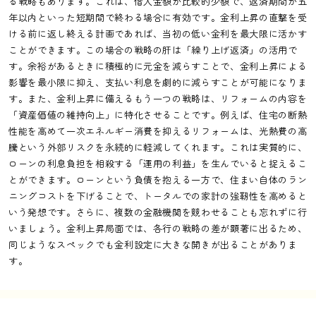
る戦略もあります。これは、借入金額が比較的少額で、返済期間が五
年以内といった短期間で終わる場合に有効です。金利上昇の直撃を受
ける前に返し終える計画であれば、当初の低い金利を最大限に活かす
ことができます。この場合の戦略の肝は「繰り上げ返済」の活用で
す。余裕があるときに積極的に元金を減らすことで、金利上昇による
影響を最小限に抑え、支払い利息を劇的に減らすことが可能になりま
す。また、金利上昇に備えるもう一つの戦略は、リフォームの内容を
「資産価値の維持向上」に特化させることです。例えば、住宅の断熱
性能を高めて一次エネルギー消費を抑えるリフォームは、光熱費の高
騰という外部リスクを永続的に軽減してくれます。これは実質的に、
ローンの利息負担を相殺する「運用の利益」を生んでいると捉えるこ
とができます。ローンという負債を抱える一方で、住まい自体のラン
ニングコストを下げることで、トータルでの家計の強靭性を高めると
いう発想です。さらに、複数の金融機関を競わせることも忘れずに行
いましょう。金利上昇局面では、各行の戦略の差が顕著に出るため、
同じようなスペックでも金利設定に大きな開きが出ることがありま
す。