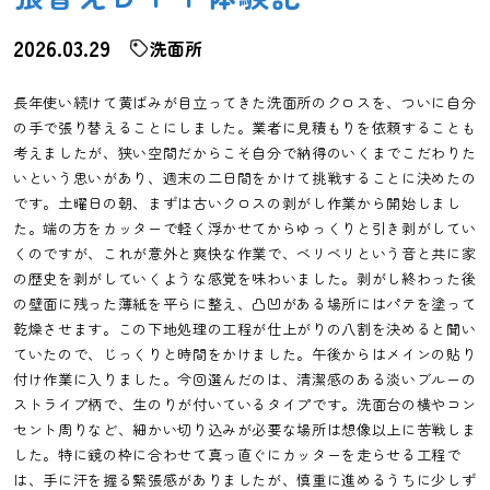
2026.03.29
洗面所
長年使い続けて黄ばみが目立ってきた洗面所のクロスを、ついに自分
の手で張り替えることにしました。業者に見積もりを依頼することも
考えましたが、狭い空間だからこそ自分で納得のいくまでこだわりた
いという思いがあり、週末の二日間をかけて挑戦することに決めたの
です。土曜日の朝、まずは古いクロスの剥がし作業から開始しまし
た。端の方をカッターで軽く浮かせてからゆっくりと引き剥がしてい
くのですが、これが意外と爽快な作業で、ベリベリという音と共に家
の歴史を剥がしていくような感覚を味わいました。剥がし終わった後
の壁面に残った薄紙を平らに整え、凸凹がある場所にはパテを塗って
乾燥させます。この下地処理の工程が仕上がりの八割を決めると聞い
ていたので、じっくりと時間をかけました。午後からはメインの貼り
付け作業に入りました。今回選んだのは、清潔感のある淡いブルーの
ストライプ柄で、生のりが付いているタイプです。洗面台の横やコン
セント周りなど、細かい切り込みが必要な場所は想像以上に苦戦しま
した。特に鏡の枠に合わせて真っ直ぐにカッターを走らせる工程で
は、手に汗を握る緊張感がありましたが、慎重に進めるうちに少しず