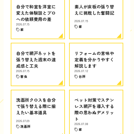
自分で和室を洋室に
素人が床板の張り替
変えた体験談とプロ
えに挑戦した奮闘記
への依頼費用の差
2026.07.15
2026.07.15
家
家
自分で網戸ネットを
リフォームの意味や
張り替えた週末の達
定義を分かりやすく
成感と工夫
解説します
2026.07.15
2026.07.12
害虫
台所
洗面所クロスを自分
ペット対策でステン
で張り替える際に揃
レス網戸を導入する
えたい基本道具
際の思わぬデメリッ
ト
2026.07.09
2026.07.08
洗面所
家