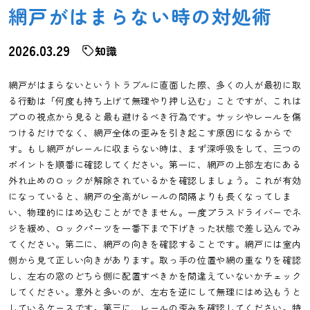
網戸がはまらない時の対処術
2026.03.29
知識
網戸がはまらないというトラブルに直面した際、多くの人が最初に取
る行動は「何度も持ち上げて無理やり押し込む」ことですが、これは
プロの視点から見ると最も避けるべき行為です。サッシやレールを傷
つけるだけでなく、網戸全体の歪みを引き起こす原因になるからで
す。もし網戸がレールに収まらない時は、まず深呼吸をして、三つの
ポイントを順番に確認してください。第一に、網戸の上部左右にある
外れ止めのロックが解除されているかを確認しましょう。これが有効
になっていると、網戸の全高がレールの間隔よりも長くなってしま
い、物理的にはめ込むことができません。一度プラスドライバーでネ
ジを緩め、ロックパーツを一番下まで下げきった状態で差し込んでみ
てください。第二に、網戸の向きを確認することです。網戸には室内
側から見て正しい向きがあります。取っ手の位置や網の重なりを確認
し、左右の窓のどちら側に配置すべきかを間違えていないかチェック
してください。意外と多いのが、左右を逆にして無理にはめ込もうと
しているケースです。第三に、レールの歪みを確認してください。特