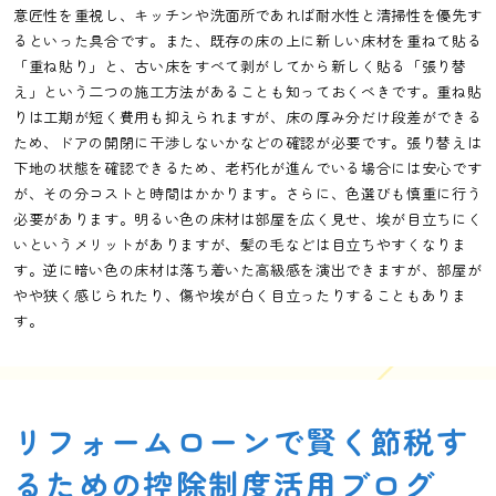
意匠性を重視し、キッチンや洗面所であれば耐水性と清掃性を優先す
るといった具合です。また、既存の床の上に新しい床材を重ねて貼る
「重ね貼り」と、古い床をすべて剥がしてから新しく貼る「張り替
え」という二つの施工方法があることも知っておくべきです。重ね貼
りは工期が短く費用も抑えられますが、床の厚み分だけ段差ができる
ため、ドアの開閉に干渉しないかなどの確認が必要です。張り替えは
下地の状態を確認できるため、老朽化が進んでいる場合には安心です
が、その分コストと時間はかかります。さらに、色選びも慎重に行う
必要があります。明るい色の床材は部屋を広く見せ、埃が目立ちにく
いというメリットがありますが、髪の毛などは目立ちやすくなりま
す。逆に暗い色の床材は落ち着いた高級感を演出できますが、部屋が
やや狭く感じられたり、傷や埃が白く目立ったりすることもありま
す。
リフォームローンで賢く節税す
るための控除制度活用ブログ