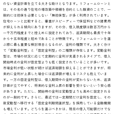
のない資金計画を立てる大きな助けとなります。リフォームローンと
は、その名の通り住宅の増改築や修繕を目的とした融資のことで、一
般的には担保を必要としない「無担保型」が多く利用されています。
住宅ローンと比較すると、審査がスピーディーで保証料などの諸費用
が抑えられる傾向にありますが、その分、借入限度額は数百万円から
一千万円程度までと控えめに設定されており、返済期間も最長で十年
から十五年程度と短めであることが特徴です。リフォームローンを選
ぶ際に最も重要な検討項目となるのが、金利の種類です。大きく分け
て「変動金利型」と「固定金利型」の二種類が存在します。変動金利
型は、市場の状況に応じて定期的に金利が見直されるタイプで、借入
開始時点の金利が固定型よりも低く設定されていることが多いです。
市場金利が低い状態が続けば返済総額を抑えることができますが、将
来的に金利が上昇した場合には返済額が増えるリスクも抱えていま
す。一方の固定金利型は、借入期間中の金利が変わらないため、返済
計画が立てやすく、将来的な金利上昇の影響を受けないという安心感
があります。ただし、開始時の金利は変動型よりも高めに設定される
のが一般的です。さらに、最近では一定期間だけ金利を固定し、その
後変動型へ移行する「固定金利期間選択型」を採用している金融機関
も増えています。どちらを選ぶべきかは、現在の借入可能額だけでな