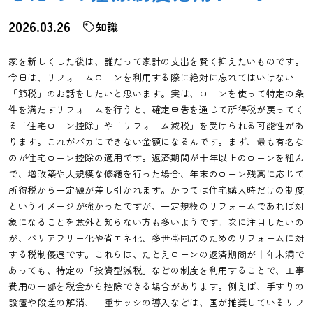
2026.03.26
知識
家を新しくした後は、誰だって家計の支出を賢く抑えたいものです。
今日は、リフォームローンを利用する際に絶対に忘れてはいけない
「節税」のお話をしたいと思います。実は、ローンを使って特定の条
件を満たすリフォームを行うと、確定申告を通じて所得税が戻ってく
る「住宅ローン控除」や「リフォーム減税」を受けられる可能性があ
ります。これがバカにできない金額になるんです。まず、最も有名な
のが住宅ローン控除の適用です。返済期間が十年以上のローンを組ん
で、増改築や大規模な修繕を行った場合、年末のローン残高に応じて
所得税から一定額が差し引かれます。かつては住宅購入時だけの制度
というイメージが強かったですが、一定規模のリフォームであれば対
象になることを意外と知らない方も多いようです。次に注目したいの
が、バリアフリー化や省エネ化、多世帯同居のためのリフォームに対
する税制優遇です。これらは、たとえローンの返済期間が十年未満で
あっても、特定の「投資型減税」などの制度を利用することで、工事
費用の一部を税金から控除できる場合があります。例えば、手すりの
設置や段差の解消、二重サッシの導入などは、国が推奨しているリフ