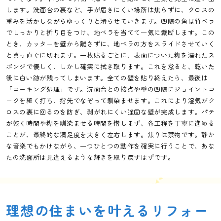
します。洗面台の裏など、手が届きにくい場所は焦らずに、クロスの
重みを活かしながらゆっくりと滑らせていきます。四隅の角は竹ベラ
でしっかりと折り目をつけ、地ベラを当てて一気に裁断します。この
とき、カッターを壁から離さずに、地ベラの方をスライドさせていく
と真っ直ぐに切れます。一枚貼るごとに、表面についた糊を濡れたス
ポンジで優しく、しかし確実に拭き取ります。これを怠ると、乾いた
後に白い跡が残ってしまいます。全ての壁を貼り終えたら、最後は
「コーキング処理」です。洗面台との接点や壁の四隅にジョイントコ
ークを細く打ち、指先でなぞって馴染ませます。これにより湿気がク
ロスの裏に回るのを防ぎ、剥がれにくい強固な壁が完成します。パテ
が乾く時間や糊を馴染ませる時間を惜しまず、各工程を丁寧に進める
ことが、最終的な満足度を大きく左右します。焦りは禁物です。静か
な音楽でもかけながら、一つひとつの動作を確実に行うことで、あな
たの洗面所は見違えるような輝きを取り戻すはずです。
理想の住まいを叶えるリフォー