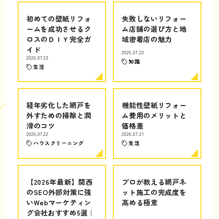
初めての壁紙リフォ
失敗しないリフォー
ームを成功させるク
ム店舗の選び方と地
ロスのＤＩＹ完全ガ
域密着店の魅力
イド
2026.07.22
2026.07.23
知識
生活
経年劣化した網戸を
機能性壁紙リフォー
外すための掃除と潤
ム費用のメリットと
滑のコツ
価格差
2026.07.22
2026.07.21
ハウスクリーニング
生活
【2026年最新】関西
プロが教える網戸ネ
のSEO外部対策に強
ット施工の完成度を
いWebマーケティン
高める極意
グ会社おすすめ5選｜