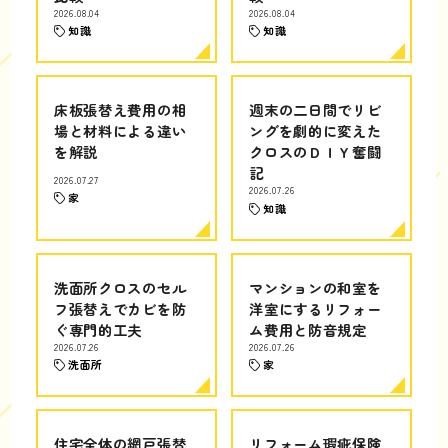
2026.08.04
2026.08.04
知識
知識
床板張替え費用の相
週末の二日間でリビ
場と材料による違い
ングを劇的に変えた
を解説
クロスのＤＩＹ奮闘
記
2026.07.27
2026.07.26
家
知識
洗面所クロスのセル
マンションの和室を
フ張替えでカビを防
洋室にするリフォー
ぐ専門的工夫
ム費用と防音規定
2026.07.26
2026.07.26
洗面所
家
住宅全体の網戸張替
リフォーム瑕疵保険