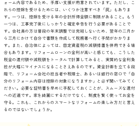
ォーム内容であるため、手厚い支援が用意されています。ただし、こ
れらの控除を受けるためには、いくつか注意すべき「罠」もありま
す。一つは、控除を受ける年の合計所得金額に制限があること。もう
一つは、工事完了後にしっかりと確定申告を行う必要があることで
す。会社員の方は普段の年末調整では完結しないため、翌年の二月か
ら三月にかけて自分で書類を作成して税務署へ行く手間がかかりま
す。また、自治体によっては、固定資産税の減額措置を併用できる場
合もあります。リフォームローンの金利が高いと感じても、こうした
税金の還付額や減税額をトータルで計算してみると、実質的な金利負
担が大幅にマイナスになることさえあるのです。資金計画を立てる段
階で、リフォーム会社の担当者や税理士、あるいは銀行の窓口で「自
分のリフォーム内容は控除の対象になりますか」と必ず聞いてみてく
ださい。必要な証明書を早めに手配しておくことが、スムーズな還付
への近道です。家を綺麗にするだけでなく、制度を賢く使ってお金を
守る。これも、これからのスマートなリフォームの楽しみ方だと言え
るのではないでしょうか。