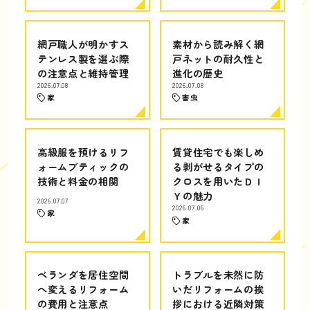
網戸職人が明かすス
素材から読み解く網
テンレス製を選ぶ際
戸ネットの耐久性と
の注意点と維持管理
進化の歴史
2026.07.08
2026.07.08
家
害虫
高級服を預けるリフ
賃貸住宅でも楽しめ
ォームブティックの
る剥がせるタイプの
技術と料金の相関
クロスを用いたＤＩ
Ｙの魅力
2026.07.07
2026.07.06
家
家
ベランダを居住空間
トラブルを未然に防
へ変えるリフォーム
いだリフォームの挨
の費用と注意点
拶における近隣対策