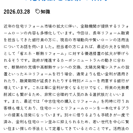
2026.03.28
知識
近年の住宅リフォーム市場の拡大に伴い、金融機関が提供するリフォ
ームローンの内容も多様化しています。今回は、長年リフォーム融資
を担当してきた銀行員の方に、現在の市場動向や賢いローンの活用法
についてお話を伺いました。担当者の方によれば、最近の大きな傾向
として「省エネ・断熱リフォーム」に対する優遇措置の拡大が挙げら
れるそうです。政府が推進するカーボンニュートラルの動きに合わ
せ、断熱材の充填や高断熱サッシへの交換、太陽光発電システムの設
置といったエコリフォームを行う場合、通常よりも低い金利が適用さ
れたり、融資期間が延長されたりする特別メニューを用意する銀行が
増えています。これは単に金利が安くなるだけでなく、将来の光熱費
削減にも繋がるため、非常に合理的で人気のある選択肢だといいま
す。また、最近では「中古住宅の購入とリフォーム」を同時に行うお
客様も増えており、住宅ローンとリフォームローンを一本化するプラ
ンの提案も活発になっています。別々に借りるよりも手続きが一度で
済み、金利も住宅ローン並みに抑えられるため、若い世代を中心に賢
い住まい探しの手法として定着してきているとのことです。活用法の