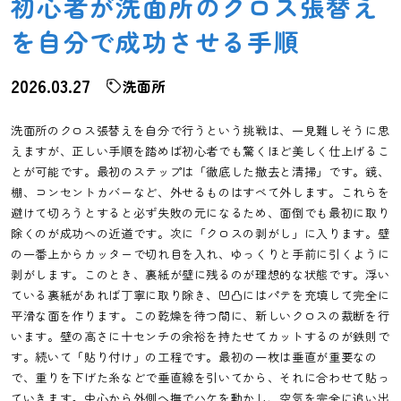
初心者が洗面所のクロス張替え
を自分で成功させる手順
2026.03.27
洗面所
洗面所のクロス張替えを自分で行うという挑戦は、一見難しそうに思
えますが、正しい手順を踏めば初心者でも驚くほど美しく仕上げるこ
とが可能です。最初のステップは「徹底した撤去と清掃」です。鏡、
棚、コンセントカバーなど、外せるものはすべて外します。これらを
避けて切ろうとすると必ず失敗の元になるため、面倒でも最初に取り
除くのが成功への近道です。次に「クロスの剥がし」に入ります。壁
の一番上からカッターで切れ目を入れ、ゆっくりと手前に引くように
剥がします。このとき、裏紙が壁に残るのが理想的な状態です。浮い
ている裏紙があれば丁寧に取り除き、凹凸にはパテを充填して完全に
平滑な面を作ります。この乾燥を待つ間に、新しいクロスの裁断を行
います。壁の高さに十センチの余裕を持たせてカットするのが鉄則で
す。続いて「貼り付け」の工程です。最初の一枚は垂直が重要なの
で、重りを下げた糸などで垂直線を引いてから、それに合わせて貼っ
ていきます。中心から外側へ撫でハケを動かし、空気を完全に追い出