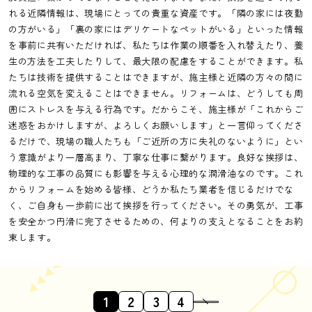
れる近隣情報は、現場にとっての貴重な資産です。「隣の家には夜勤
の方がいる」「裏の家にはデリケートなペットがいる」といった情報
を事前に共有いただければ、私たちは作業の順番を入れ替えたり、養
生の方法を工夫したりして、最大限の配慮をすることができます。私
たちは技術を提供することはできますが、施主様と近隣の方々の間に
流れる空気を変えることはできません。リフォームは、どうしても周
囲にストレスを与える行為です。だからこそ、施主様が「これからご
迷惑をおかけしますが、よろしくお願いします」と一言仰ってくださ
るだけで、現場の職人たちも「ご近所の方に失礼のないように」とい
う意識がより一層高まり、丁寧な仕事に繋がります。良好な挨拶は、
物理的な工事の品質にも影響を与える心理的な潤滑油なのです。これ
からリフォームを始める皆様、どうか私たち業者を信じるだけでな
く、ご自身も一歩前に出て挨拶を行ってください。その勇気が、工事
を安全かつ円滑に完了させるための、何よりの支えとなることをお約
束します。
1
2
3
4