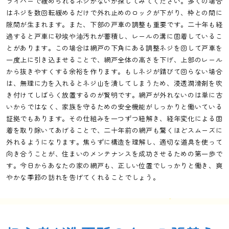
ライバーで緩められるネジがないか探してみてください。多くの場合
はネジを数回転緩めるだけで外れ止めのロックが下がり、枠との間に
隙間が生まれます。また、下部の戸車の調整も重要です。二十年も経
過すると戸車に砂埃や油汚れが蓄積し、レールの溝に固着しているこ
とがあります。この場合は網戸の下角にある調整ネジを回して戸車を
一度上に引き込ませることで、網戸全体の高さを下げ、上部のレール
から抜きやすくする余裕を作ります。もしネジが錆びて回らない場合
は、無理に力を入れるとネジ山を潰してしまうため、浸透潤滑剤を吹
き付けてしばらく放置するのが賢明です。網戸が外れないのは単に古
いからではなく、家族を守るための安全機能がしっかりと働いている
証拠でもあります。その仕組みを一つずつ紐解き、経年変化による固
着を取り除いてあげることで、二十年前の網戸も驚くほどスムーズに
外れるようになります。焦らずに構造を理解し、適切な道具を使って
向き合うことが、住まいのメンテナンスを成功させるための第一歩で
す。今日からあなたの家の網戸も、正しい位置でしっかりと働き、爽
やかな季節の訪れを告げてくれることでしょう。