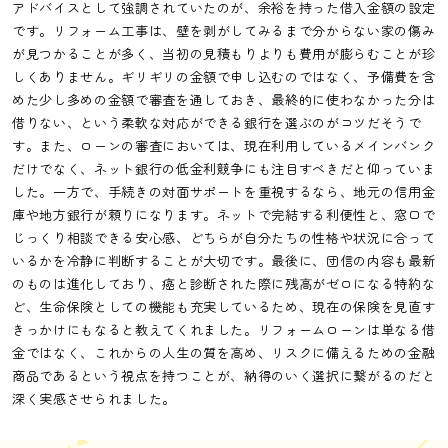
アドバイスとして強調されていたのが、余裕を持った借入金額の設定
です。リフォーム工事は、壁を剥がしてみるまで分からない家の傷み
が見つかることが多く、当初の見積もりよりも費用が膨らむことが珍
しくありません。ギリギリの金額で申し込むのではなく、予備費を含
めた少し多めの金額で審査を通しておき、最終的に使わなかった分は
借りない、という柔軟な対応ができる銀行を選ぶのがコツだそうで
す。また、ローンの審査においては、現在利用しているメインバンク
だけでなく、ネット銀行の低金利競争にも注目すべきだと仰っていま
した。一方で、手続きの対面サポートを重視するなら、地元の信用金
庫や地方銀行が頼りになります。ネットで完結する利便性と、窓口で
じっくり相談できる安心感、どちらが自分たちの性格や状況に合って
いるかを冷静に判断することが大切です。最後に、団信の内容も最新
のものは進化しており、癌と診断された際に残高がゼロになる特約な
ど、生命保険としての機能も充実しているため、現在の保険を見直す
きっかけにもなると教えてくれました。リフォームローンは単なる借
金ではなく、これからの人生の質を高め、リスクに備えるための金融
商品であるという視点を持つことが、納得のいく選択に繋がるのだと
深く実感させられました。