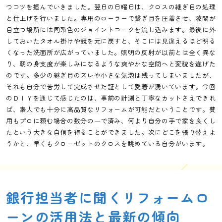
つコツを掴んでいきました。翌日の日曜日は、クロスの継ぎ目の処理
と仕上げを行いました。専用のローラーで繋ぎ目を圧着させ、隙間が
目立つ場所には同系色のジョイントコークを流し込みます。最後に外
しておいたタオル掛けや鏡を元に戻すと、そこには見違えるほど明る
くなった洗面所が広がっていました。照明の反射が以前とは全く異な
り、朝の身支度が楽しみになるような爽やかな空間へと変貌を遂げた
のです。多少の継ぎ目のズレや小さな気泡は残ってしまいましたが、
それも自分で苦労して完成させた証として愛着が湧いています。今回
のＤＩＹを通じて感じたのは、事前の計測と丁寧なカットさえできれ
ば、素人でも十分に高品質なリフォームが可能だということです。費
用もプロに頼む場合の数分の一で済み、何より自分の手で家を良くし
たという大きな自信を得ることができました。次にどこを張り替えよ
うかと、早くもクローゼットのクロスを眺めている自分がいます。
銀行担当者に聞くリフォームロ
ーンの活用法と最新の傾向