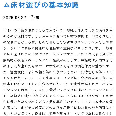
ム床材選びの基本知識
2026.03.27
家
住まいの印象を決定づける要素の中で、壁紙と並んで大きな面積を占
めるのが床材です。リフォームにおいて床材の選択は、単なる見た目
の変更にとどまらず、日々の暮らしの快適性やメンテナンスのしやす
さ、さらには家族の健康にも直結する重要な決断となります。一般的
に広く選ばれているのはフローリングですが、これには大きく分けて
無垢材と複層フローリングの二種類があります。無垢材は天然木をそ
のまま切り出したもので、木本来のぬくもりや調湿作用が魅力です
が、温度変化による伸縮や傷のつきやすさといった特性も理解してお
く必要があります。一方で複層フローリングは、合板の表面に薄い天
然木や化粧シートを貼り合わせたもので、安定性が高くカラーバリエ
ーションも豊富です。また、最近では水回りに強いクッションフロア
や、高級感を演出できるフロアタイル、さらには足触りが優しく防音
性に優れたコルク材なども人気を集めています。リフォーム床材を選
ぶ際には、まずその部屋がどのような用途で使われるのかを明確にす
ることが大切です。例えば、家族が集まるリビングであれば耐久性と