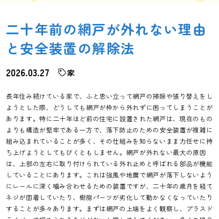
二十年前の網戸が外れない理由
と安全装置の解除法
2026.03.27
家
長年住み続けている家で、ふと思い立って網戸の掃除や張り替えをし
ようとした際、どうしても網戸が枠から外れずに困ってしまうことが
あります。特に二十年ほど前の住宅に設置された網戸は、現在のもの
よりも構造が堅牢である一方で、落下防止のための安全装置が複雑に
組み込まれていることが多く、その仕組みを知らないまま力任せに持
ち上げようとしてもびくともしません。網戸が外れない最大の原因
は、上部の左右に取り付けられている外れ止めと呼ばれる部品が機能
していることにあります。これは強風や地震で網戸が落下しないよう
にレールに深く噛み合わせるための装置ですが、二十年の歳月を経て
ネジが固着していたり、樹脂パーツが劣化して動かなくなっていたり
することが多々あります。まずは網戸の上端をよく観察し、プラスド