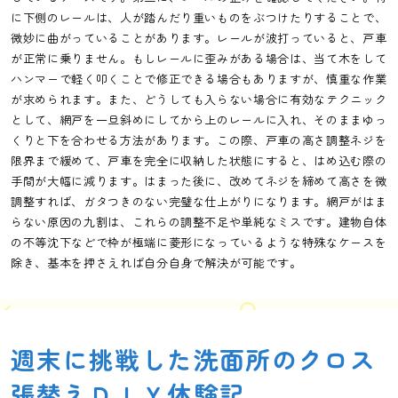
に下側のレールは、人が踏んだり重いものをぶつけたりすることで、
微妙に曲がっていることがあります。レールが波打っていると、戸車
が正常に乗りません。もしレールに歪みがある場合は、当て木をして
ハンマーで軽く叩くことで修正できる場合もありますが、慎重な作業
が求められます。また、どうしても入らない場合に有効なテクニック
として、網戸を一旦斜めにしてから上のレールに入れ、そのままゆっ
くりと下を合わせる方法があります。この際、戸車の高さ調整ネジを
限界まで緩めて、戸車を完全に収納した状態にすると、はめ込む際の
手間が大幅に減ります。はまった後に、改めてネジを締めて高さを微
調整すれば、ガタつきのない完璧な仕上がりになります。網戸がはま
らない原因の九割は、これらの調整不足や単純なミスです。建物自体
の不等沈下などで枠が極端に菱形になっているような特殊なケースを
除き、基本を押さえれば自分自身で解決が可能です。
週末に挑戦した洗面所のクロス
張替えＤＩＹ体験記