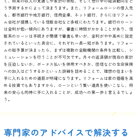
く、将来の収入の見通しや家計の余裕、そして世の中の経済動向をど
う予測するかによって決まります。また、リフォームローンの借入先
も、都市銀行や地方銀行、信用金庫、ネット銀行、さらにはリフォー
ム会社が提携している信販会社など多岐にわたります。銀行のローン
は金利が低い傾向にありますが、審査に時間がかかることがあり、信
販系のローンは手続きが簡便で審査も早いが、金利がやや高めに設定
されているといった具合に、それぞれ一長一短があります。リフォー
ムの総予算が決まったら、まずは複数の金融機関の条件を比較し、シ
ミュレーションを行うことが不可欠です。月々の返済額が現在の家計
を圧迫しないか、ボーナス払いを併用すべきか、団信などの生命保険
への加入はどうするかといった詳細を詰めることで、理想の住まいを
手に入れるための道筋が明確になります。リフォームは家の価値を高
める投資でもありますから、ローンという賢い道具を使いこなし、将
来の安心も同時に手に入れることが、成功への第一歩と言えるでしょ
う。
専門家のアドバイスで解決する