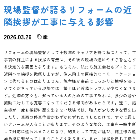
現場監督が語るリフォームの近
隣挨拶が工事に与える影響
2026.03.26
家
リフォームの現場監督として十数年のキャリアを持つ私にとって、工
事前の施主による挨拶の有無は、その後の現場の進めやすさを左右す
る決定的な要因となります。もちろん、私たち施工会社もプロとして
近隣への挨拶を徹底しますが、住人同士の直接的なコミュニケーショ
ンに代わるものはありません。施主様が事前にしっかりと挨拶を済ま
せてくださっている現場では、驚くほど近隣トラブルが少なくなりま
す。近隣の方々も、知っている人のための工事であれば、多少の音や
振動に対しても寛容になってくださる傾向があるからです。逆に、施
主様が一度も挨拶に顔を出さない現場では、職人が少し大きな音を出
したり、車両の停車位置がわずかにずれたりしただけで、すぐに厳し
いクレームが入ることがあります。そのような場合、工事を一時中断
して対応に追われることになり、結果として工期が延び、施主様の追
加負担に繋がってしまうことさえあります。また、挨拶を通じて得ら