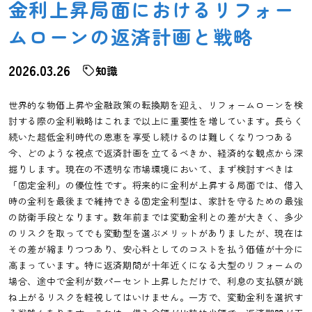
金利上昇局面におけるリフォー
ムローンの返済計画と戦略
2026.03.26
知識
世界的な物価上昇や金融政策の転換期を迎え、リフォームローンを検
討する際の金利戦略はこれまで以上に重要性を増しています。長らく
続いた超低金利時代の恩恵を享受し続けるのは難しくなりつつある
今、どのような視点で返済計画を立てるべきか、経済的な観点から深
掘りします。現在の不透明な市場環境において、まず検討すべきは
「固定金利」の優位性です。将来的に金利が上昇する局面では、借入
時の金利を最後まで維持できる固定金利型は、家計を守るための最強
の防衛手段となります。数年前までは変動金利との差が大きく、多少
のリスクを取ってでも変動型を選ぶメリットがありましたが、現在は
その差が縮まりつつあり、安心料としてのコストを払う価値が十分に
高まっています。特に返済期間が十年近くになる大型のリフォームの
場合、途中で金利が数パーセント上昇しただけで、利息の支払額が跳
ね上がるリスクを軽視してはいけません。一方で、変動金利を選択す