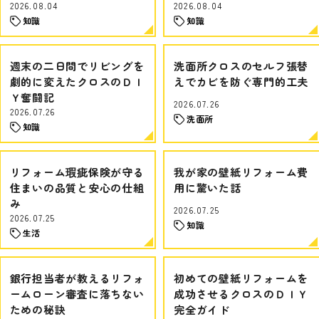
2026.08.04
2026.08.04
知識
知識
週末の二日間でリビングを
洗面所クロスのセルフ張替
劇的に変えたクロスのＤＩ
えでカビを防ぐ専門的工夫
Ｙ奮闘記
2026.07.26
2026.07.26
洗面所
知識
リフォーム瑕疵保険が守る
我が家の壁紙リフォーム費
住まいの品質と安心の仕組
用に驚いた話
み
2026.07.25
2026.07.25
知識
生活
銀行担当者が教えるリフォ
初めての壁紙リフォームを
ームローン審査に落ちない
成功させるクロスのＤＩＹ
ための秘訣
完全ガイド