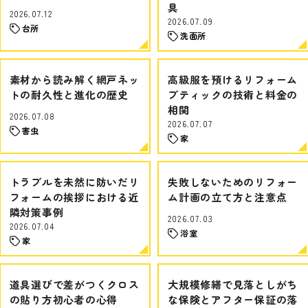
具
2026.07.12
2026.07.09
台所
洗面所
素材から読み解く網戸ネッ
高級服を預けるリフォーム
トの耐久性と進化の歴史
ブティックの技術と料金の
相関
2026.07.08
2026.07.07
害虫
家
トラブルを未然に防いだリ
失敗しないためのリフォー
フォームの挨拶における近
ム計画の立て方と注意点
隣対策事例
2026.07.03
2026.07.04
浴室
家
道具選びで差がつくクロス
大規模修繕で見落としがち
の貼り方初心者の心得
な保険とアフター保証の落