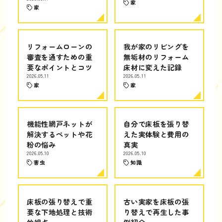
家
家
リフォームローンの
我が家のリビングを
審査を通すための重
無垢材のリフォーム
要なポイントとコツ
床材に変えた記録
2026.05.11
2026.05.11
家
家
機能性網戸ネットが
自分で床板を張り替
解決するペットや花
えた実体験と費用の
粉の悩み
真実
2026.05.10
2026.05.10
害虫
知識
床板の張り替えで重
古い実家を床板の張
要な下地処理と技術
り替えで再生した事