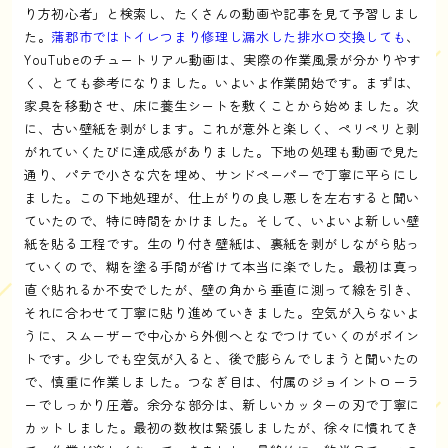
り方初心者」と検索し、たくさんの動画や記事を見て予習しまし
た。
蒲郡市ではトイレつまり修理し漏水した排水口交換しても
、
YouTubeのチュートリアル動画は、実際の作業風景が分かりやす
く、とても参考になりました。いよいよ作業開始です。まずは、
家具を移動させ、床に養生シートを敷くことから始めました。次
に、古い壁紙を剥がします。これが意外と楽しく、ペリペリと剥
がれていくたびに達成感がありました。下地の処理も動画で見た
通り、パテで小さな穴を埋め、サンドペーパーで丁寧に平らにし
ました。この下地処理が、仕上がりの良し悪しを左右すると聞い
ていたので、特に時間をかけました。そして、いよいよ新しい壁
紙を貼る工程です。生のり付き壁紙は、裏紙を剥がしながら貼っ
ていくので、糊を塗る手間が省けて本当に楽でした。最初は真っ
直ぐ貼れるか不安でしたが、壁の角から垂直に測って線を引き、
それに合わせて丁寧に貼り進めていきました。空気が入らないよ
うに、スムーザーで中心から外側へとなでつけていくのがポイン
トです。少しでも空気が入ると、後で膨らんでしまうと聞いたの
で、慎重に作業しました。つなぎ目は、付属のジョイントローラ
ーでしっかり圧着。余分な部分は、新しいカッターの刃で丁寧に
カットしました。最初の数枚は緊張しましたが、徐々に慣れてき