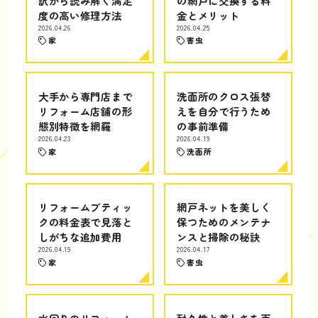
訳から読み解く満足
の網戸に交換する料
度の高い修理方法
金とメリット
2026.04.26
2026.04.25
家
害虫
大手から専門店まで
洗面所のクロス張替
リフォーム店舗の形
えを自分で行うため
態別特徴を網羅
の事前準備
2026.04.23
2026.04.19
家
洗面所
リフォームブティッ
網戸ネットを美しく
クの料金表で見落と
保つためのメンテナ
しがちな追加費用
ンスと掃除の秘訣
2026.04.19
2026.04.17
家
害虫