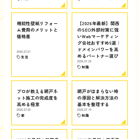
機能性壁紙リフォー
【2026年最新】関西
ム費用のメリットと
のSEO外部対策に強
価格差
いWebマーケティン
グ会社おすすめ5選｜
ドメインパワーを高
2026.07.21
めるパートナー選び
生活
2026.07.20
知識
プロが教える網戸ネ
網戸がはまらない時
ット施工の完成度を
の原因と解決方法の
高める極意
基本を整理する
2026.07.20
2026.07.19
家
知識