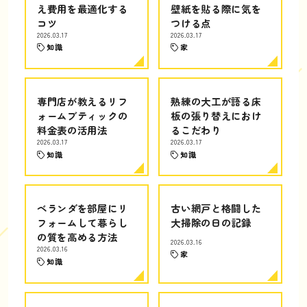
え費用を最適化する
壁紙を貼る際に気を
コツ
つける点
2026.03.17
2026.03.17
知識
家
専門店が教えるリフ
熟練の大工が語る床
ォームブティックの
板の張り替えにおけ
料金表の活用法
るこだわり
2026.03.17
2026.03.17
知識
知識
ベランダを部屋にリ
古い網戸と格闘した
フォームして暮らし
大掃除の日の記録
の質を高める方法
2026.03.16
2026.03.16
家
知識