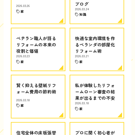
ブログ
2026.03.26
2026.03.24
家
知識
ベテラン職人が語る
快適な室内環境を作
リフォームの本来の
るベランダの部屋化
役割と価値
リフォーム術
2026.03.23
2026.03.21
家
家
賢く抑える壁紙リフ
私が体験したリフォ
ォーム費用の節約術
ームローン審査の結
果が出るまでの不安
2026.03.18
2026.03.18
家
家
住宅全体の床板張替
プロに聞く初心者が