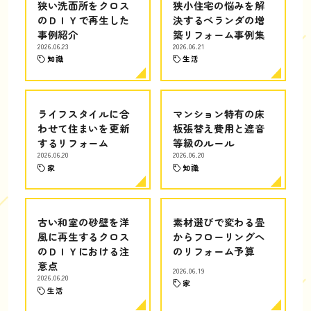
狭い洗面所をクロス
狭小住宅の悩みを解
のＤＩＹで再生した
決するベランダの増
事例紹介
築リフォーム事例集
2026.06.23
2026.06.21
知識
生活
ライフスタイルに合
マンション特有の床
わせて住まいを更新
板張替え費用と遮音
するリフォーム
等級のルール
2026.06.20
2026.06.20
家
知識
古い和室の砂壁を洋
素材選びで変わる畳
風に再生するクロス
からフローリングへ
のＤＩＹにおける注
のリフォーム予算
意点
2026.06.19
2026.06.20
家
生活