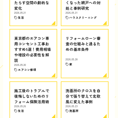
たらす空間の劇的な
くなった網戸への対
変化
処と事例研究
2026.05.31
2026.05.31
生活
ハウスクリーニング
東京都のエアコン専
リフォームローン審
用コンセント工事お
査の仕組みと通るた
すすめ5選！費用相場
めの基本条件
や増設の必要性を解
説
2026.05.28
家
2026.05.30
エアコン修理
施工後のトラブルで
洗面所のクロスを自
後悔しないためのリ
分で張り替えて北欧
フォーム保険活用術
風に変えた事例
2026.05.26
2026.05.23
生活
洗面所