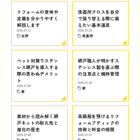
リフォームの意味や
洗面所クロスを自分
定義を分かりやすく
で張り替える際に揃
解説します
えたい基本道具
2026.07.12
2026.07.09
台所
洗面所
ペット対策でステン
網戸職人が明かすス
レス網戸を導入する
テンレス製を選ぶ際
際の思わぬデメリッ
の注意点と維持管理
ト
2026.07.08
2026.07.08
家
家
素材から読み解く網
高級服を預けるリフ
戸ネットの耐久性と
ォームブティックの
進化の歴史
技術と料金の相関
2026.07.08
2026.07.07