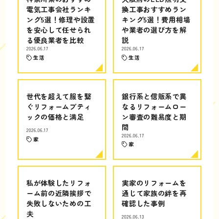
電気工事会社ランキ
換工事おすすめラン
ング5選！修理や設置
キング5選！費用相場
を安心して任せられ
や業者の選び方を解
る優良業者を比較
説
2026.06.17
2026.06.17
生活
生活
世代を超えて服を繋
銀行系と信販系で異
ぐリフォームブティ
なるリフォームロー
ックの価格と満足
ン審査の難易度と期
間
2026.06.17
2026.06.17
家
家
私が体験したリフォ
実家のリフォームを
ーム前の近隣挨拶で
通じて家族の絆を再
失敗しないための工
確認した事例
夫
2026.06.13