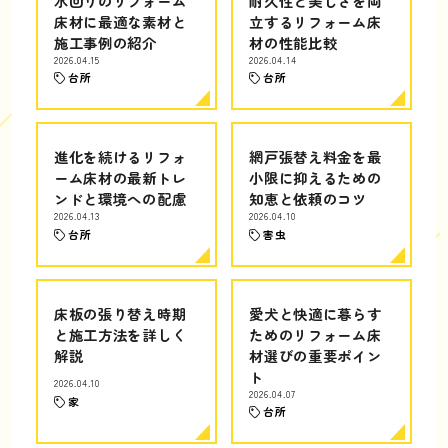
水回りのリフォーム
耐久性と美しさを両
床材に最適な素材と
立するリフォーム床
施工事例の紹介
材の性能比較
2026.04.15
2026.04.14
台所
台所
進化を続けるリフォ
網戸張替え料金を最
ーム床材の最新トレ
小限に抑えるための
ンドと環境への配慮
知恵と依頼のコツ
2026.04.13
2026.04.10
台所
害虫
床板の張り替え時期
愛犬と快適に暮らす
と施工方法を詳しく
ためのリフォーム床
解説
材選びの重要ポイン
ト
2026.04.10
2026.04.07
家
台所