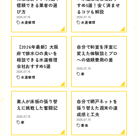
信頼できる業者の選
すめ5選！安く済ませ
び方
るコツも解説
2026.07.16
2026.07.16
水道修理
水道修理
【2026年最新】大阪
自分で和室を洋室に
府で排水口の臭いを
変えた体験談とプロ
相談できる水道修理
への依頼費用の差
会社おすすめ5選
2026.07.15
2026.07.16
家
水道修理
素人が床板の張り替
自分で網戸ネットを
えに挑戦した奮闘記
張り替えた週末の達
成感と工夫
2026.07.15
2026.07.15
家
害虫