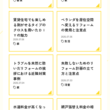
害虫
家
賃貸住宅でも楽しめ
ベランダを居住空間
る剥がせるタイプの
へ変えるリフォーム
クロスを用いたＤＩ
の費用と注意点
Ｙの魅力
2026.07.06
2026.07.06
生活
家
トラブルを未然に防
失敗しないためのリ
いだリフォームの挨
フォーム計画の立て
拶における近隣対策
方と注意点
事例
2026.07.03
2026.07.04
浴室
家
水道料金が高くなっ
網戸張替え料金の相