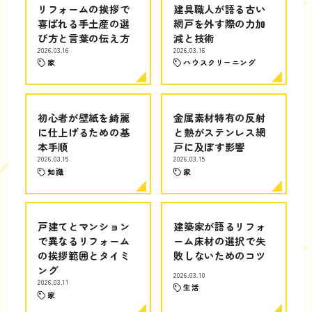
リフォームの挨拶で
建具職人が語る古い
喜ばれる手土産の選
網戸を外す際の力加
び方と言葉の伝え方
減と技術
2026.03.16
2026.03.16
家
ハウスクリーニング
初心者が壁紙を綺麗
金属素材特有の反射
に仕上げるための基
と熱がステンレス網
本手順
戸に及ぼす影響
2026.03.15
2026.03.15
知識
家
戸建てとマンション
建築家が語るリフォ
で異なるリフォーム
ーム床材の選択で失
の挨拶範囲とタイミ
敗しないためのコツ
ング
2026.03.10
2026.03.11
生活
家