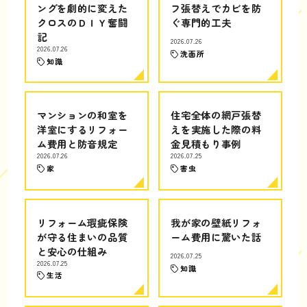
ングを劇的に変えた
フ張替えでカビを防
クロスのＤＩＹ奮闘
ぐ専門的工夫
記
2026.07.26
2026.07.26
洗面所
知識
マンションの和室を
住宅全体の網戸張替
洋室にするリフォー
えを実施した際の料
ム費用と防音規定
金見積もり事例
2026.07.26
2026.07.25
家
害虫
リフォーム瑕疵保険
我が家の壁紙リフォ
が守る住まいの品質
ーム費用に驚いた話
と安心の仕組み
2026.07.25
2026.07.25
知識
生活