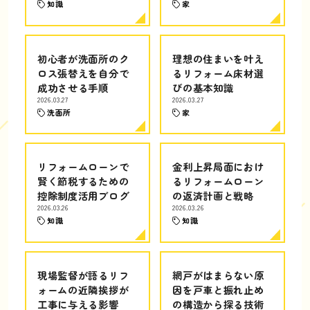
知識
家
初心者が洗面所のク
理想の住まいを叶え
ロス張替えを自分で
るリフォーム床材選
成功させる手順
びの基本知識
2026.03.27
2026.03.27
洗面所
家
リフォームローンで
金利上昇局面におけ
賢く節税するための
るリフォームローン
控除制度活用ブログ
の返済計画と戦略
2026.03.26
2026.03.26
知識
知識
現場監督が語るリフ
網戸がはまらない原
ォームの近隣挨拶が
因を戸車と振れ止め
工事に与える影響
の構造から探る技術