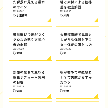
た背景に見える漏水
場と素材による価格
のサイン
差を徹底解説
2026.07.02
2026.06.30
水道修理
知識
道具選びで差がつく
大規模修繕で見落と
クロスの貼り方初心
しがちな保険とアフ
者の心得
ター保証の落とし穴
2026.06.29
2026.06.29
知識
家
部屋の広さで変わる
私が初めての壁紙Ｄ
壁紙リフォーム費用
ＩＹで失敗から学ん
の目安
だコツ
2026.06.25
2026.06.23
知識
生活