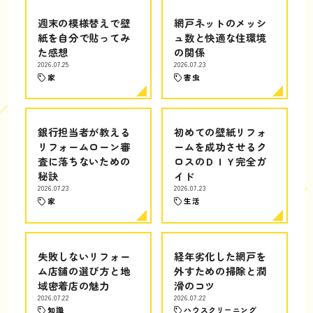
週末の模様替えで壁
網戸ネットのメッシ
紙を自分で貼ってみ
ュ数と快適な住環境
た感想
の関係
2026.07.25
2026.07.23
家
害虫
銀行担当者が教える
初めての壁紙リフォ
リフォームローン審
ームを成功させるク
査に落ちないための
ロスのＤＩＹ完全ガ
秘訣
イド
2026.07.23
2026.07.23
家
生活
失敗しないリフォー
経年劣化した網戸を
ム店舗の選び方と地
外すための掃除と潤
域密着店の魅力
滑のコツ
2026.07.22
2026.07.22
知識
ハウスクリーニング