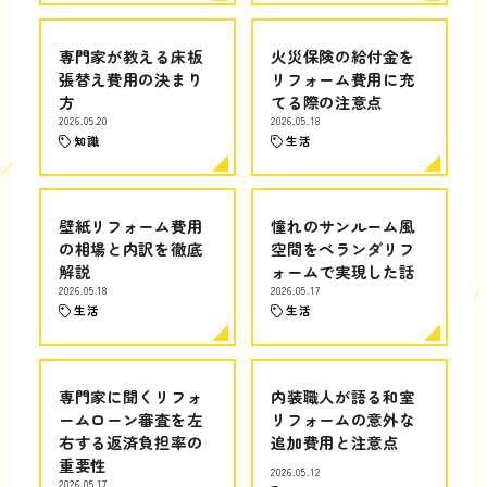
専門家が教える床板
火災保険の給付金を
張替え費用の決まり
リフォーム費用に充
方
てる際の注意点
2026.05.20
2026.05.18
知識
生活
壁紙リフォーム費用
憧れのサンルーム風
の相場と内訳を徹底
空間をベランダリフ
解説
ォームで実現した話
2026.05.18
2026.05.17
生活
生活
専門家に聞くリフォ
内装職人が語る和室
ームローン審査を左
リフォームの意外な
右する返済負担率の
追加費用と注意点
重要性
2026.05.12
2026.05.17