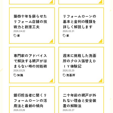
築四十年を蘇らせた
リフォームローンの
リフォーム店舗の技
基本と金利の種類を
術力と創意工夫
詳しく解説します
2026.04.02
2026.03.31
家
家
専門家のアドバイス
週末に挑戦した洗面
で解決する網戸がは
所のクロス張替えＤ
まらない時の対処術
ＩＹ体験記
2026.03.29
2026.03.29
知識
洗面所
銀行担当者に聞くリ
二十年前の網戸が外
フォームローンの活
れない理由と安全装
用法と最新の傾向
置の解除法
2026.03.28
2026.03.27