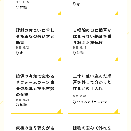
2026.06.15
家
知識
理想の住まいに合わ
大掃除の日に網戸が
せた床板の選び方と
はまらない絶望を乗
助言
り越えた実体験
2026.06.12
2026.06.11
家
知識
担保の有無で変わる
二十年使い込んだ網
リフォームローン審
戸を外して分かった
査の基準と提出書類
住まいの手入れ
の全貌
2026.06.02
2026.06.04
ハウスクリーニング
知識
床板の張り替えがも
建物の歪みで外れな