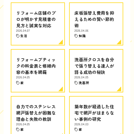
リフォーム店舗のプ
床板張替え費用を抑
ロが明かす見積書の
えるための賢い節約
見方と誠実な対応
術
2026.04.07
2026.04.06
生活
知識
リフォームブティッ
洗面所クロスを自分
クの料金表と修繕内
で張り替える達人が
容の基本を網羅
語る成功の秘訣
2026.04.05
2026.04.05
家
洗面所
自力でのステンレス
築年数が経過した住
網戸張替えが困難な
宅で網戸がはまらな
理由と失敗の教訓
い事例の研究
2026.04.05
2026.04.03
家
家