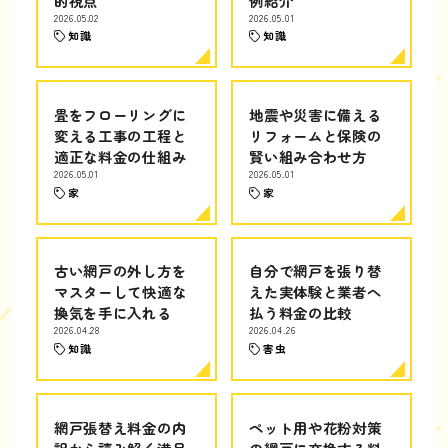
的視点
例紹介
2026.05.02
2026.05.01
知識
知識
畳をフローリングに
地震や災害に備える
変える工事の工程と
リフォームと保険の
適正な料金の仕組み
賢い組み合わせ方
2026.05.01
2026.05.01
家
家
古い網戸の外し方を
自分で網戸を張り替
マスターして快適な
えた実体験と業者へ
換気を手に入れる
払う料金の比較
2026.04.28
2026.04.26
知識
害虫
網戸張替え料金の内
ペット用や花粉対策