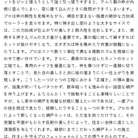
ットをピンと張ろうとして強く引っ張りすぎると、アルミ製の枠が内
側に歪んでしまい、窓に建て込んだときに隙間ができてしまいます。
プロは枠の剛性を見極めながら、網目が歪まない程度の絶妙な力加減
でローラーを走らせます。特に掃き出し窓のような大きなサイズで
は、この力加減が仕上がりの美しさと耐久性を左右します。また、使
用する押さえゴムの太さ選びも重要です。溝の幅に対して細すぎれば
ネットが抜けやすくなり、太すぎれば枠を傷めたり作業が困難になっ
たりします。プロはコンマ数ミリ単位で異なる複数のゴムを現場に合
わせて使い分けています。さらに、最後のはみ出したネットのカット
工程でも、専用のナイフを垂直に当て、枠を傷つけずに一直線に切り
落とすことで、見た目の美しさと共に埃の溜まりにくい仕上がりを実
現します。こうした一つひとつの工程における「正確さ」の積み重ね
が、強風が吹いてもバタつかず、数年経っても弛みのない強固な網戸
を作り上げます。もちろんＤＩＹで挑戦することも素晴らしいことで
すが、もし家中の網戸を完璧な状態に整えたいのであれば、一度プロ
の技を間近で見たり、依頼したりすることも一つの手です。プロの手
によって新しくなった網戸ネットは、ただ虫を防ぐだけでなく、その
完璧な平面がもたらす反射の美しさによって、住まい全体に凛とした
清潔感を与えてくれます。細部にまでこだわった網戸ネットの施工
は、住まいを守るプロフェッショナルとしての誇りそのものです。