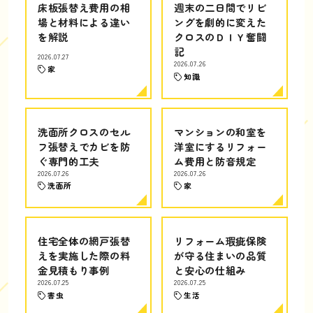
床板張替え費用の相
週末の二日間でリビ
場と材料による違い
ングを劇的に変えた
を解説
クロスのＤＩＹ奮闘
記
2026.07.27
2026.07.26
家
知識
洗面所クロスのセル
マンションの和室を
フ張替えでカビを防
洋室にするリフォー
ぐ専門的工夫
ム費用と防音規定
2026.07.26
2026.07.26
洗面所
家
住宅全体の網戸張替
リフォーム瑕疵保険
えを実施した際の料
が守る住まいの品質
金見積もり事例
と安心の仕組み
2026.07.25
2026.07.25
害虫
生活