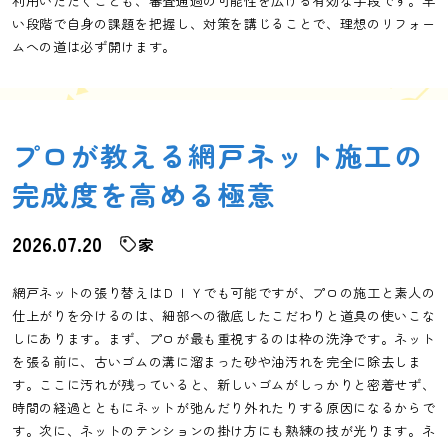
利用いただくことも、審査通過の可能性を広げる有効な手段です。早
い段階で自身の課題を把握し、対策を講じることで、理想のリフォー
ムへの道は必ず開けます。
プロが教える網戸ネット施工の
完成度を高める極意
2026.07.20
家
網戸ネットの張り替えはＤＩＹでも可能ですが、プロの施工と素人の
仕上がりを分けるのは、細部への徹底したこだわりと道具の使いこな
しにあります。まず、プロが最も重視するのは枠の洗浄です。ネット
を張る前に、古いゴムの溝に溜まった砂や油汚れを完全に除去しま
す。ここに汚れが残っていると、新しいゴムがしっかりと密着せず、
時間の経過とともにネットが弛んだり外れたりする原因になるからで
す。次に、ネットのテンションの掛け方にも熟練の技が光ります。ネ