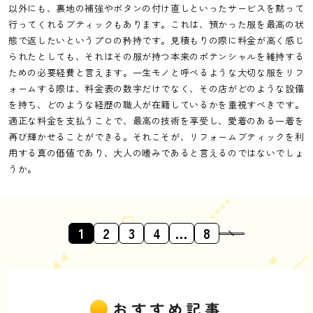
以外にも、裏地の補強やボタンの付け直しといったサービスを黙って
行ってくれるブティックもあります。これは、預かった服を最高の状
態で返したいというプロの矜持です。見積もりの際に料金が高く感じ
られたとしても、それはその服が持つ本来のポテンシャルを維持する
ための必要経費と言えます。一生モノと呼べるような大切な服をリフ
ォームする際は、料金表の数字だけでなく、その店がどのような設備
を持ち、どのような経歴の職人が在籍しているかを重視すべきです。
適正な料金を支払うことで、最高の技術を享受し、愛着のある一着を
再び輝かせることができる。それこそが、リフォームブティックを利
用する真の価値であり、大人の嗜みであると言えるのではないでしょ
うか。
1
2
3
4
…
8
おすすめ記事