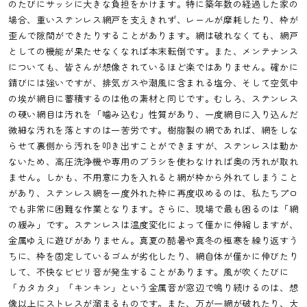
のたびにサッシに大きな負担をかけます。特に築年数の経過した家の
場合、重いステンレス網戸を支えきれず、レールが摩耗したり、枠が
歪んで隙間ができたりすることがあります。網は破れなくても、網戸
としての機能が果たせなくなれば本末転倒です。また、メンテナンス
についても、皆さんが想像されているほど楽ではありません。確かに
錆びには強いですが、排気ガスや潮風に含まれる塩分、そして空気中
の埃が網目に蓄積するのは他の素材と同じです。むしろ、ステンレス
の硬い網目は汚れを「噛み込む」性質があり、一度網目に入り込んだ
微細な汚れを落とすのは一苦労です。樹脂製の網であれば、網をしな
らせて裏側から汚れを叩き出すことができますが、ステンレスは動か
ないため、高圧洗浄機や専用のブラシを使わなければ奥の汚れが取れ
ません。しかも、不用意に力を入れると網が枠から外れてしまうこと
があり、ステンレス網を一度外れた枠に再度収めるのは、私たちプロ
でも非常に困難な作業となります。さらに、現場で最も困るのは「網
の緩み」です。ステンレスは温度変化によって僅かに伸縮しますが、
金属ゆえに遊びがありません。真夏の酷暑や真冬の極寒を繰り返すう
ちに、枠を固定しているゴムが劣化したり、網自体が僅かに伸びたり
して、不快なビビリ音が発生することがあります。風が吹くたびに
「カタカタ」「キンキン」という金属音が窓辺で鳴り続けるのは、想
像以上にストレスが溜まるものです。また、万が一網が破れたり、大