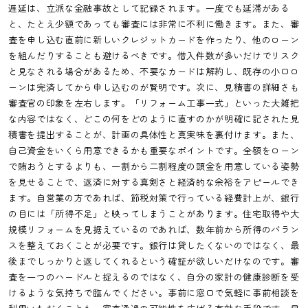
遅延は、立派な金融事故として記録されます。一度でも延滞がある
と、たとえ少額であっても審査には非常に不利に働きます。また、審
査を申し込む直前に新しいクレジットカードを作ったり、他のローン
を組んだりすることも避けるべきです。借入件数が多いだけでリスク
と見なされる場合があるため、不要なカードは解約し、既存の小口ロ
ーンは完済してから申し込むのが賢明です。次に、見積書の詳細さも
審査官の印象を左右します。「リフォーム工事一式」といった大雑把
な内容ではなく、どこの何をどのように直すのかが明確に記された見
積書を提出することが、計画の具体性と真実味を裏付けます。また、
自己資金をいくら用意できるかも重要なポイントです。全額をローン
で賄おうとするよりも、一割から二割程度の頭金を用意している姿勢
を見せることで、返済に対する真剣さと経済的な余裕をアピールでき
ます。自営業の方であれば、節税対策で行っている経費計上が、銀行
の目には「所得不足」と映ってしまうことがあります。住宅取得や大
規模リフォームを見据えているのであれば、数年前から所得のバラン
スを整えておくことが必要です。銀行は貸したくないのではなく、最
後までしっかりと返してくれるという確証が欲しいだけなのです。審
査を一つのハードルと捉えるのではなく、自分の家計の健康診断を受
けるような気持ちで臨んでください。事前に窓口で気軽に事前相談を