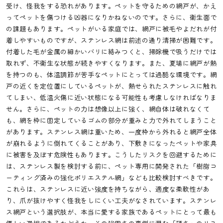
受け、怪我をする恐れがあります。ペットを守るための網戸が、かえ
ってペットを傷つける凶器になりかねないのです。さらに、衛生面で
の課題もあります。ペットがいる家庭では、網戸に被毛やよだれが付
着しやすいものですが、ステンレス網は前述の通り清掃が困難です。
付着した毛が金属の細かいバリに絡みつくと、掃除機で吸うだけでは
取れず、不衛生な状態が続きやすくなります。また、夏場に網戸が熱
を持つのも、体温調節が苦手なペットにとっては過酷な環境です。網
戸の近くを定位置にしているペットが、熱せられたステンレスに触れ
てしまい、低温火傷に近い状態になる可能性も考慮しなければなりま
せん。さらに、ペットの力は想像以上に強く、網自体は破れなくて
も、網を枠に固定しているゴムの部分が重みと力で外れてしまうこと
があります。ステンレス網は重いため、一度枠から外れると網戸全体
が崩れるように倒れてくることがあり、下敷きになったペットや家具
に被害を及ぼす危険性もあります。こうしたリスクを回避するために
は、ステンレス製を検討する前に、ペット専用に開発された「樹脂コ
ーティング済みの強化ポリエステル網」なども比較検討すべきです。
これらは、ステンレスに近い強度を持ちながら、適度な柔軟性があ
り、爪が抜けやすく怪我をしにくい工夫がなされています。ステンレ
ス網戸という選択肢が、本当に愛する家族であるペットにとって最も