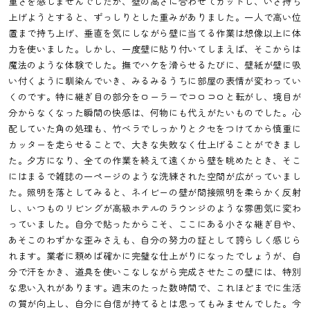
重さを感じませんでしたが、壁の高さに合わせてカットし、いざ持ち
上げようとすると、ずっしりとした重みがありました。一人で高い位
置まで持ち上げ、垂直を気にしながら壁に当てる作業は想像以上に体
力を使いました。しかし、一度壁に貼り付いてしまえば、そこからは
魔法のような体験でした。撫でハケを滑らせるたびに、壁紙が壁に吸
い付くように馴染んでいき、みるみるうちに部屋の表情が変わってい
くのです。特に継ぎ目の部分をローラーでコロコロと転がし、境目が
分からなくなった瞬間の快感は、何物にも代えがたいものでした。心
配していた角の処理も、竹ベラでしっかりとクセをつけてから慎重に
カッターを走らせることで、大きな失敗なく仕上げることができまし
た。夕方になり、全ての作業を終えて遠くから壁を眺めたとき、そこ
にはまるで雑誌の一ページのような洗練された空間が広がっていまし
た。照明を落としてみると、ネイビーの壁が間接照明を柔らかく反射
し、いつものリビングが高級ホテルのラウンジのような雰囲気に変わ
っていました。自分で貼ったからこそ、ここにある小さな継ぎ目や、
あそこのわずかな歪みさえも、自分の努力の証として誇らしく感じら
れます。業者に頼めば確かに完璧な仕上がりになったでしょうが、自
分で汗をかき、道具を使いこなしながら完成させたこの壁には、特別
な思い入れがあります。週末のたった数時間で、これほどまでに生活
の質が向上し、自分に自信が持てるとは思ってもみませんでした。今