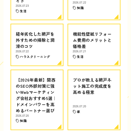
イド
2026.07.22
2026.07.23
知識
生活
経年劣化した網戸を
機能性壁紙リフォー
外すための掃除と潤
ム費用のメリットと
滑のコツ
価格差
2026.07.22
2026.07.21
ハウスクリーニング
生活
【2026年最新】関西
プロが教える網戸ネ
のSEO外部対策に強
ット施工の完成度を
いWebマーケティン
高める極意
グ会社おすすめ5選｜
ドメインパワーを高
2026.07.20
めるパートナー選び
家
2026.07.20
知識