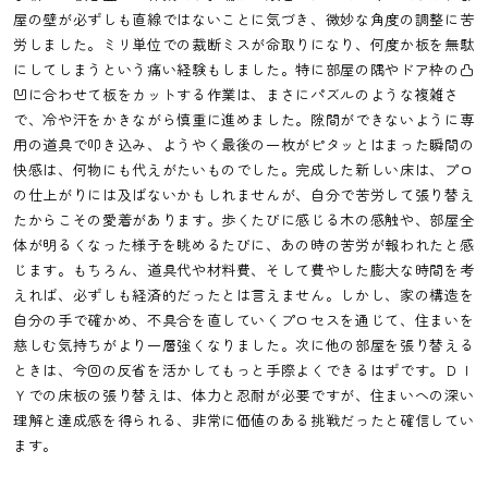
屋の壁が必ずしも直線ではないことに気づき、微妙な角度の調整に苦
労しました。ミリ単位での裁断ミスが命取りになり、何度か板を無駄
にしてしまうという痛い経験もしました。特に部屋の隅やドア枠の凸
凹に合わせて板をカットする作業は、まさにパズルのような複雑さ
で、冷や汗をかきながら慎重に進めました。隙間ができないように専
用の道具で叩き込み、ようやく最後の一枚がピタッとはまった瞬間の
快感は、何物にも代えがたいものでした。完成した新しい床は、プロ
の仕上がりには及ばないかもしれませんが、自分で苦労して張り替え
たからこその愛着があります。歩くたびに感じる木の感触や、部屋全
体が明るくなった様子を眺めるたびに、あの時の苦労が報われたと感
じます。もちろん、道具代や材料費、そして費やした膨大な時間を考
えれば、必ずしも経済的だったとは言えません。しかし、家の構造を
自分の手で確かめ、不具合を直していくプロセスを通じて、住まいを
慈しむ気持ちがより一層強くなりました。次に他の部屋を張り替える
ときは、今回の反省を活かしてもっと手際よくできるはずです。ＤＩ
Ｙでの床板の張り替えは、体力と忍耐が必要ですが、住まいへの深い
理解と達成感を得られる、非常に価値のある挑戦だったと確信してい
ます。