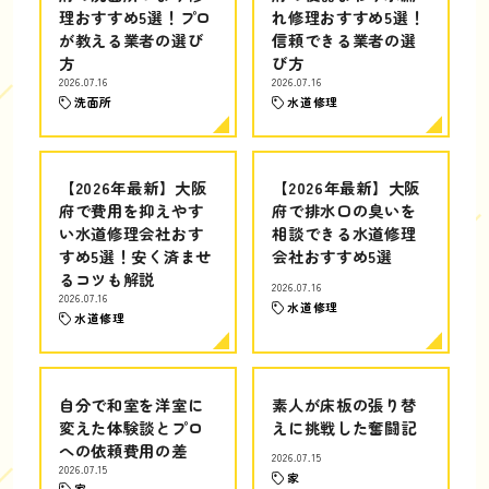
理おすすめ5選！プロ
れ修理おすすめ5選！
が教える業者の選び
信頼できる業者の選
方
び方
2026.07.16
2026.07.16
洗面所
水道修理
【2026年最新】大阪
【2026年最新】大阪
府で費用を抑えやす
府で排水口の臭いを
い水道修理会社おす
相談できる水道修理
すめ5選！安く済ませ
会社おすすめ5選
るコツも解説
2026.07.16
2026.07.16
水道修理
水道修理
自分で和室を洋室に
素人が床板の張り替
変えた体験談とプロ
えに挑戦した奮闘記
への依頼費用の差
2026.07.15
2026.07.15
家
家