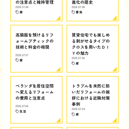
の注意点と維持管理
進化の歴史
2026.07.08
2026.07.08
家
害虫
高級服を預けるリフ
賃貸住宅でも楽しめ
ォームブティックの
る剥がせるタイプの
技術と料金の相関
クロスを用いたＤＩ
Ｙの魅力
2026.07.07
2026.07.06
家
家
ベランダを居住空間
トラブルを未然に防
へ変えるリフォーム
いだリフォームの挨
の費用と注意点
拶における近隣対策
事例
2026.07.06
2026.07.04
生活
家