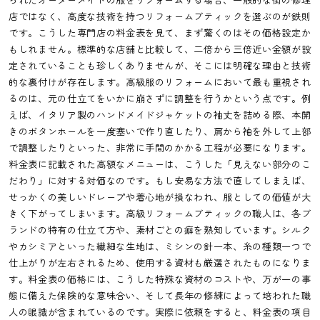
店ではなく、高度な技術を持つリフォームブティックを選ぶのが鉄則
です。こうした専門店の料金表を見て、まず驚くのはその価格設定か
もしれません。標準的な店舗と比較して、二倍から三倍近い金額が設
定されていることも珍しくありませんが、そこには明確な理由と技術
的な裏付けが存在します。高級服のリフォームにおいて最も重視され
るのは、元の仕立てをいかに崩さずに調整を行うかという点です。例
えば、イタリア製のハンドメイドジャケットの袖丈を詰める際、本開
きのボタンホールを一度塞いで作り直したり、肩から袖を外して上部
で調整したりといった、非常に手間のかかる工程が必要になります。
料金表に記載された高額なメニューは、こうした「見えない部分のこ
だわり」に対する対価なのです。もし安易な方法で直してしまえば、
せっかくの美しいドレープや着心地が損なわれ、服としての価値が大
きく下がってしまいます。高級リフォームブティックの職人は、各ブ
ランドの特有の仕立て方や、素材ごとの癖を熟知しています。シルク
やカシミアといった繊細な生地は、ミシンの針一本、糸の種類一つで
仕上がりが左右されるため、使用する資材も厳選されたものになりま
す。料金表の価格には、こうした特殊な資材のコストや、万が一の事
態に備えた保険的な意味合い、そして長年の修練によって培われた職
人の眼識が含まれているのです。実際に依頼をすると、料金表の項目