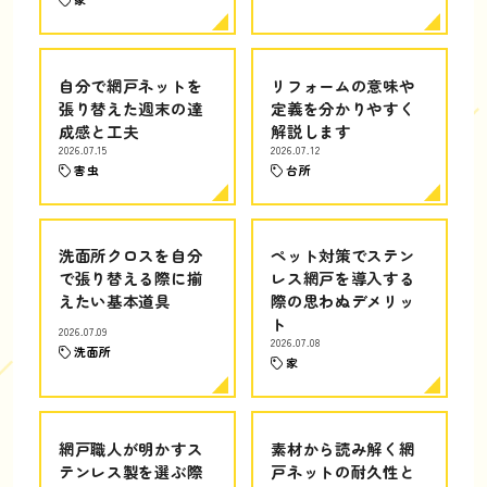
自分で網戸ネットを
リフォームの意味や
張り替えた週末の達
定義を分かりやすく
成感と工夫
解説します
2026.07.15
2026.07.12
害虫
台所
洗面所クロスを自分
ペット対策でステン
で張り替える際に揃
レス網戸を導入する
えたい基本道具
際の思わぬデメリッ
ト
2026.07.09
2026.07.08
洗面所
家
網戸職人が明かすス
素材から読み解く網
テンレス製を選ぶ際
戸ネットの耐久性と