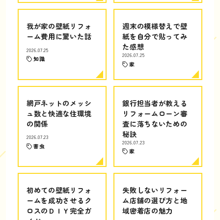
我が家の壁紙リフォ
週末の模様替えで壁
ーム費用に驚いた話
紙を自分で貼ってみ
た感想
2026.07.25
2026.07.25
知識
家
網戸ネットのメッシ
銀行担当者が教える
ュ数と快適な住環境
リフォームローン審
の関係
査に落ちないための
秘訣
2026.07.23
2026.07.23
害虫
家
初めての壁紙リフォ
失敗しないリフォー
ームを成功させるク
ム店舗の選び方と地
ロスのＤＩＹ完全ガ
域密着店の魅力