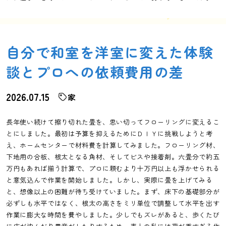
自分で和室を洋室に変えた体験
談とプロへの依頼費用の差
2026.07.15
家
長年使い続けて擦り切れた畳を、思い切ってフローリングに変えるこ
とにしました。最初は予算を抑えるためにＤＩＹに挑戦しようと考
え、ホームセンターで材料費を計算してみました。フローリング材、
下地用の合板、根太となる角材、そしてビスや接着剤。六畳分で約五
万円もあれば揃う計算で、プロに頼むより十万円以上も浮かせられる
と意気込んで作業を開始しました。しかし、実際に畳を上げてみる
と、想像以上の困難が待ち受けていました。まず、床下の基礎部分が
必ずしも水平ではなく、根太の高さをミリ単位で調整して水平を出す
作業に膨大な時間を費やしました。少しでもズレがあると、歩くたび