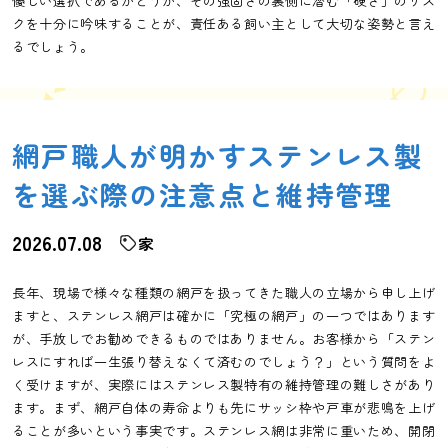
優しい選択であるかどうか、その強固さの裏側に潜む「硬さ」のリス
クを十分に吟味することが、責任ある飼い主として大切な姿勢と言え
るでしょう。
網戸職人が明かすステンレス製
を選ぶ際の注意点と維持管理
2026.07.08
家
長年、現場で様々な種類の網戸を扱ってきた職人の立場から申し上げ
ますと、ステンレス網戸は確かに「究極の網戸」の一つではあります
が、手放しでお勧めできるものではありません。お客様から「ステン
レスにすれば一生張り替えなくて済むのでしょう？」という質問をよ
く受けますが、実際にはステンレス製特有の維持管理の難しさがあり
ます。まず、網戸自体の寿命よりも先にサッシ枠や戸車が悲鳴を上げ
ることが多いという事実です。ステンレス網は非常に重いため、開閉