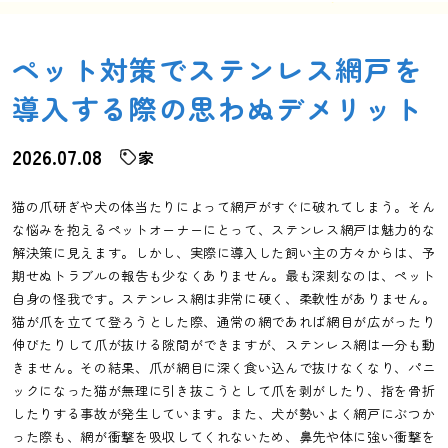
ペット対策でステンレス網戸を
導入する際の思わぬデメリット
2026.07.08
家
猫の爪研ぎや犬の体当たりによって網戸がすぐに破れてしまう。そん
な悩みを抱えるペットオーナーにとって、ステンレス網戸は魅力的な
解決策に見えます。しかし、実際に導入した飼い主の方々からは、予
期せぬトラブルの報告も少なくありません。最も深刻なのは、ペット
自身の怪我です。ステンレス網は非常に硬く、柔軟性がありません。
猫が爪を立てて登ろうとした際、通常の網であれば網目が広がったり
伸びたりして爪が抜ける隙間ができますが、ステンレス網は一分も動
きません。その結果、爪が網目に深く食い込んで抜けなくなり、パニ
ックになった猫が無理に引き抜こうとして爪を剥がしたり、指を骨折
したりする事故が発生しています。また、犬が勢いよく網戸にぶつか
った際も、網が衝撃を吸収してくれないため、鼻先や体に強い衝撃を