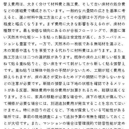
替え費用は、大きく分けて材料費と施工費、そして古い床材の処分費
などの諸経費で構成されています。一般的な六畳間の広さを基準に考
えると、選ぶ材料や施工方法によってその金額は十万円から二十万円
程度と幅広くなります。まず費用に大きな影響を与えるのが、床材の
種類です。最も安価な傾向にあるのが合板フローリングで、表面に薄
い天然木や化粧シートを貼った製品は安定性が高く、カラーバリエー
ションも豊富です。一方で、天然木の一枚板である無垢材を選ぶと、
木の質感や温もりを享受できる代わりに材料費は上がります。また、
施工方法には二つの選択肢があります。既存の床の上に新しい板を重
ねて貼る重ね貼りと、古い床をすべて剥がしてから新しく貼る張替え
です。重ね貼りは解体や処分の手間が少ないため、工期が短く費用も
抑えられますが、床の高さが変わるためドアの開閉に干渉しないかな
どの注意が必要です。新規の張替えは下地の状態を確認できるメリッ
トがある反面、解体費用や処分費用が加算されるため、総額は高くな
ります。さらに、家具の移動が必要な場合や、床下の根太が傷んでい
て補修が必要な場合には、別途追加費用が発生することを忘れてはい
けません。特に水回りの近くなど、下地が腐食している可能性がある
場所では、事前の現地調査によって追加予算の有無を確認しておくこ
とが大切です。また、マンションの場合は管理規約で防音性能が定め