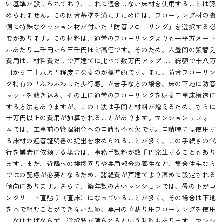
い基準が設けられており、これに適合しない床材を使用することは認
められません。この防音基準を満たすためには、フローリング材の裏
側に特殊なクッション材が付いた「防音フローリング」を選択する必
要があります。この材料は、通常のフローリングよりも一平方メート
ルあたり二千円から三千円ほど高価です。そのため、六畳間の張替え
費用は、材料費だけで戸建てに比べて数万円アップし、総額で十八万
円から二十八万円程度になるのが標準的です。また、防音フローリン
グ特有の「ふわふわした歩行感」が苦手な方の場合、床の下地に防音
マットを敷き込み、その上に通常のフローリングを貼る二重床構造に
する方法もありますが、この工法は手間と材料が増えるため、さらに
十万円以上の費用が加算されることがあります。マンションリフォー
ムでは、工事前の管理組合への申請も不可欠です。申請時には使用す
る床材の遮音証明書の提出を求められることが多く、この手続きの代
行を業者に依頼する場合は、事務手数料が数千円発生することもあり
ます。また、近隣への挨拶回りや共用部分の養生など、集合住宅なら
ではの配慮が必要となるため、諸経費が戸建てより高めに設定される
傾向にあります。さらに、築年数の古いマンションでは、畳の下がコ
ンクリート直貼り（直床）になっていることが多く、その場合は下地
を木で組むことができないため、専用の直貼り用フローリングを使用
しなければならず、選択肢が限られるという制約もあります。マンシ