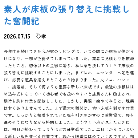
素人が床板の張り替えに挑戦し
た奮闘記
2026.07.15
家
長年住み続けてきた我が家のリビングは、いつの間にか床板が傷だら
けになり、一部が色褪せてしまっていました。業者に見積もりを依頼
したところ、想像以上の金額に驚き、私は意を決してＤＩＹで床板の
張り替えに挑戦することにしました。まずはホームセンターへ足を運
び、必要な道具を揃えるところから始まりました。丸ノコ、ハンマ
ー、接着剤、そして何よりも重要な新しい床板です。最近の床板はは
め込み式になっていて初心者でも扱いやすいと店員さんに励まされ、
期待を胸に作業を開始しました。しかし、実際に始めてみると、現実
は甘くありませんでした。まず最大の難関は、古い床板を剥がす作業
です。しっかりと接着されていた板を引き剥がすのは重労働で、腰を
痛めそうになりながら格闘しました。ようやく下地が見えたときに
は、初日が終わってしまうほどの疲労感でした。二日目からはいよい
よ新しい板を並べる作業です。端から順番にはめていくのですが、部