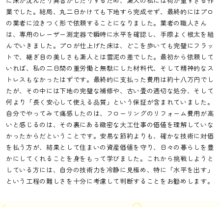
に床が沈んだり異音がしたりするため、素人の私には荷が重すぎる作
業でした。結局、丸二日かけても下地すら完成せず、最終的にはプロ
の業者に泣きつく形で依頼することになりました。業者の職人さん
は、専用のレーザー測定器で瞬時に水平を確認し、手際よく根太を組
んでいきました。プロが仕上げた床は、どこを歩いても完璧にフラッ
トで、継ぎ目の美しさも素人とは雲泥の差でした。最初から依頼して
いれば、私の二日間の重労働と無駄にした材料代、そして精神的なス
トレスもなかったはずです。最終的に支払った費用は約十八万円でし
たが、その中には下地の完璧な補修や、古い畳の適切な処分、そして
何より「長く安心して使える品質」という保証が含まれていました。
自分でやってみて痛感したのは、フローリングのリフォーム費用が高
いと感じるのは、その裏にある緻密な大工仕事の価値を理解していな
かったからだということです。安易な節約よりも、確かな技術に対価
を払う方が、結果として住まいの資産価値を守り、日々の暮らしを豊
かにしてくれることを身をもって学びました。これから挑戦しようと
している方には、自分の技術力を冷静に見極め、特に「水平を出す」
という工程の難しさを十分に考慮して判断することをお勧めします。