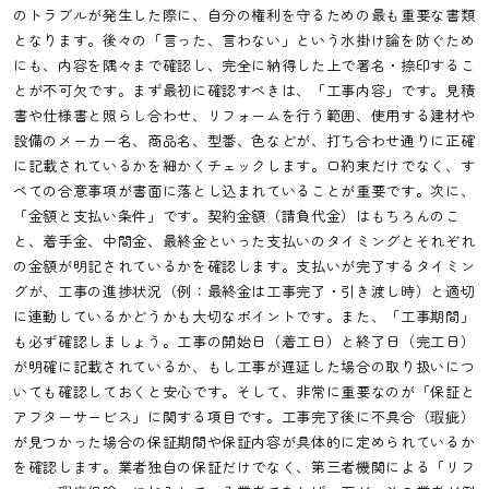
のトラブルが発生した際に、自分の権利を守るための最も重要な書類
となります。後々の「言った、言わない」という水掛け論を防ぐため
にも、内容を隅々まで確認し、完全に納得した上で署名・捺印するこ
とが不可欠です。まず最初に確認すべきは、「工事内容」です。見積
書や仕様書と照らし合わせ、リフォームを行う範囲、使用する建材や
設備のメーカー名、商品名、型番、色などが、打ち合わせ通りに正確
に記載されているかを細かくチェックします。口約束だけでなく、す
べての合意事項が書面に落とし込まれていることが重要です。次に、
「金額と支払い条件」です。契約金額（請負代金）はもちろんのこ
と、着手金、中間金、最終金といった支払いのタイミングとそれぞれ
の金額が明記されているかを確認します。支払いが完了するタイミン
グが、工事の進捗状況（例：最終金は工事完了・引き渡し時）と適切
に連動しているかどうかも大切なポイントです。また、「工事期間」
も必ず確認しましょう。工事の開始日（着工日）と終了日（完工日）
が明確に記載されているか、もし工事が遅延した場合の取り扱いにつ
いても確認しておくと安心です。そして、非常に重要なのが「保証と
アフターサービス」に関する項目です。工事完了後に不具合（瑕疵）
が見つかった場合の保証期間や保証内容が具体的に定められているか
を確認します。業者独自の保証だけでなく、第三者機関による「リフ