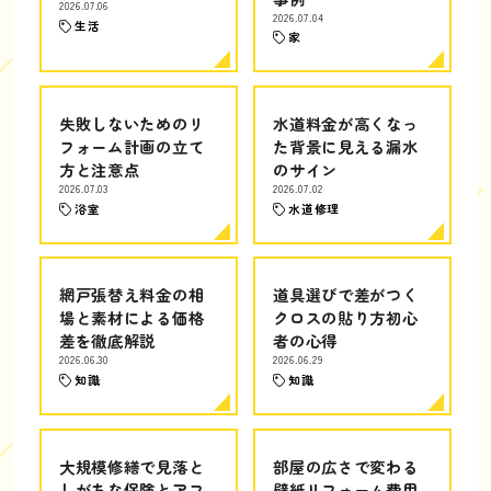
2026.07.06
2026.07.04
生活
家
失敗しないためのリ
水道料金が高くなっ
フォーム計画の立て
た背景に見える漏水
方と注意点
のサイン
2026.07.03
2026.07.02
浴室
水道修理
網戸張替え料金の相
道具選びで差がつく
場と素材による価格
クロスの貼り方初心
差を徹底解説
者の心得
2026.06.30
2026.06.29
知識
知識
大規模修繕で見落と
部屋の広さで変わる
しがちな保険とアフ
壁紙リフォーム費用