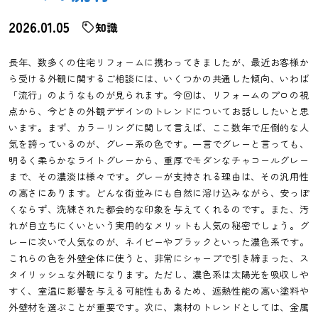
2026.01.05
知識
長年、数多くの住宅リフォームに携わってきましたが、最近お客様か
ら受ける外観に関するご相談には、いくつかの共通した傾向、いわば
「流行」のようなものが見られます。今回は、リフォームのプロの視
点から、今どきの外観デザインのトレンドについてお話ししたいと思
います。まず、カラーリングに関して言えば、ここ数年で圧倒的な人
気を誇っているのが、グレー系の色です。一言でグレーと言っても、
明るく柔らかなライトグレーから、重厚でモダンなチャコールグレー
まで、その濃淡は様々です。グレーが支持される理由は、その汎用性
の高さにあります。どんな街並みにも自然に溶け込みながら、安っぽ
くならず、洗練された都会的な印象を与えてくれるのです。また、汚
れが目立ちにくいという実用的なメリットも人気の秘密でしょう。グ
レーに次いで人気なのが、ネイビーやブラックといった濃色系です。
これらの色を外壁全体に使うと、非常にシャープで引き締まった、ス
タイリッシュな外観になります。ただし、濃色系は太陽光を吸収しや
すく、室温に影響を与える可能性もあるため、遮熱性能の高い塗料や
外壁材を選ぶことが重要です。次に、素材のトレンドとしては、金属