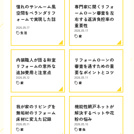
憧れのサンルーム風
専門家に聞くリフォ
空間をベランダリフ
ームローン審査を左
ォームで実現した話
右する返済負担率の
重要性
2026.05.17
2026.05.17
生活
家
内装職人が語る和室
リフォームローンの
リフォームの意外な
審査を通すための重
追加費用と注意点
要なポイントとコツ
2026.05.12
2026.05.11
家
家
我が家のリビングを
機能性網戸ネットが
無垢材のリフォーム
解決するペットや花
床材に変えた記録
粉の悩み
2026.05.11
2026.05.10
家
害虫