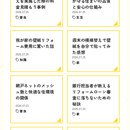
えを実施した際の料
が守る住まいの品質
金見積もり事例
と安心の仕組み
2026.07.25
2026.07.25
害虫
生活
我が家の壁紙リフォ
週末の模様替えで壁
ーム費用に驚いた話
紙を自分で貼ってみ
た感想
2026.07.25
2026.07.25
知識
家
網戸ネットのメッシ
銀行担当者が教える
ュ数と快適な住環境
リフォームローン審
の関係
査に落ちないための
秘訣
2026.07.23
2026.07.23
害虫
家