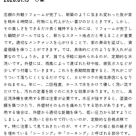
念願の外観リフォームが完了し、新築のように生まれ変わった我が家
を眺める時間は、何物にも代えがたい喜びのひとときです。しかし、
その美しさをできるだけ長く維持するためには、リフォームが完了し
た瞬間がゴールではなく、新たなスタート地点だと考えることが重要
です。適切なメンテナンスを心がけることで、家の寿命を延ばし、資
産価値を保つことができます。では、具体的にどのような手入れが必
要なのでしょうか。まず、誰でも手軽に始められるのが、定期的な水
洗いです。外壁には、雨風によって運ばれた砂や埃、排気ガスなどが
少しずつ付着していきます。これらを長期間放置すると、汚れがこび
りついて落ちにくくなるだけでなく、カビやコケの発生原因にもなり
かねません。年に一、二回程度、ホースで水をかけて優しく洗い流す
だけでも、汚れの定着を防ぐのに大きな効果があります。ただし、高
圧洗浄機を使用する際は注意が必要です。水圧が強すぎると、塗装の
膜を傷つけたり、外壁材そのものを痛めたりする恐れがあります。使
用する場合は、外壁から適切な距離を保ち、低い圧力から試すように
しましょう。水洗いと合わせて行いたいのが、定期的な目視点検で
す。特に注意して見ておきたいのが、サイディングの板と板の継ぎ目
を埋めている「シーリング」や「コーキング」と呼ばれる部分です。