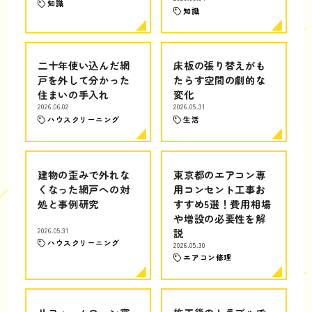
知識
知識
二十年使い込んだ網
床板の張り替えがも
戸を外して分かった
たらす空間の劇的な
住まいの手入れ
変化
2026.06.02
2026.05.31
ハウスクリーニング
生活
建物の歪みで外れな
東京都のエアコン専
くなった網戸への対
用コンセント工事お
処と事例研究
すすめ5選！費用相場
や増設の必要性を解
2026.05.31
説
ハウスクリーニング
2026.05.30
エアコン修理