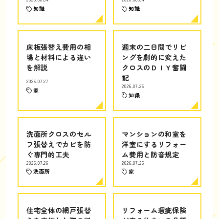
知識
知識
床板張替え費用の相
週末の二日間でリビ
場と材料による違い
ングを劇的に変えた
を解説
クロスのＤＩＹ奮闘
記
2026.07.27
2026.07.26
家
知識
洗面所クロスのセル
マンションの和室を
フ張替えでカビを防
洋室にするリフォー
ぐ専門的工夫
ム費用と防音規定
2026.07.26
2026.07.26
洗面所
家
住宅全体の網戸張替
リフォーム瑕疵保険