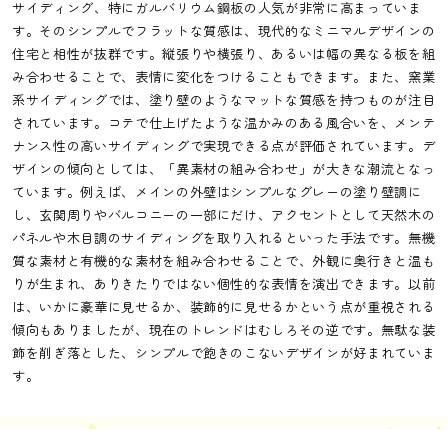
サイディング、特にガルバリウム鋼板の人気が非常に高まっていま
す。そのシンプルでフラットな質感は、現代的なミニマルデザインの
住宅と相性が抜群です。縦張りや横張り、あるいは幅の異なる板を組
み合わせることで、表情に変化をつけることもできます。また、窯業
系サイディングでは、塗り壁のようなマットな質感を持つものが注目
されています。コテで仕上げたような温かみのある風合いを、メンテ
ナンス性の高いサイディングで実現できる点が評価されています。デ
ザインの傾向としては、「異素材の組み合わせ」が大きな潮流となっ
ています。例えば、メインの外壁はシンプルなグレーの塗り壁調に
し、玄関周りやバルコニーの一部にだけ、アクセントとして天然木の
パネルや木目調のサイディングを取り入れるといった手法です。無機
質な素材と有機的な素材を組み合わせることで、外観に奥行きと温も
りが生まれ、ありきたりではない個性的な表情を演出できます。以前
は、いかに豪華に見せるか、装飾的に見せるかという点が重視される
傾向もありましたが、現在のトレンドはむしろその逆です。無駄な装
飾を削ぎ落とした、シンプルで飽きのこないデザインが好まれていま
す。