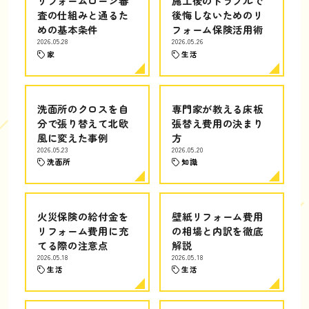
リフォームローン審
施工後のトラブルで
査の仕組みと通るた
後悔しないためのリ
めの基本条件
フォーム保険活用術
2026.05.28
2026.05.26
家
生活
洗面所のクロスを自
専門家が教える床板
分で張り替えて北欧
張替え費用の決まり
風に変えた事例
方
2026.05.23
2026.05.20
洗面所
知識
火災保険の給付金を
壁紙リフォーム費用
リフォーム費用に充
の相場と内訳を徹底
てる際の注意点
解説
2026.05.18
2026.05.18
生活
生活