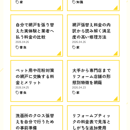
家
知識
自分で網戸を張り替
網戸張替え料金の内
えた実体験と業者へ
訳から読み解く満足
払う料金の比較
度の高い修理方法
2026.04.26
2026.04.26
害虫
家
ペット用や花粉対策
大手から専門店まで
の網戸に交換する料
リフォーム店舗の形
金とメリット
態別特徴を網羅
2026.04.25
2026.04.23
害虫
家
洗面所のクロス張替
リフォームブティッ
えを自分で行うため
クの料金表で見落と
の事前準備
しがちな追加費用