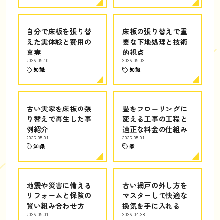
自分で床板を張り替
床板の張り替えで重
えた実体験と費用の
要な下地処理と技術
真実
的視点
2026.05.10
2026.05.02
知識
知識
古い実家を床板の張
畳をフローリングに
り替えで再生した事
変える工事の工程と
例紹介
適正な料金の仕組み
2026.05.01
2026.05.01
知識
家
地震や災害に備える
古い網戸の外し方を
リフォームと保険の
マスターして快適な
賢い組み合わせ方
換気を手に入れる
2026.05.01
2026.04.28