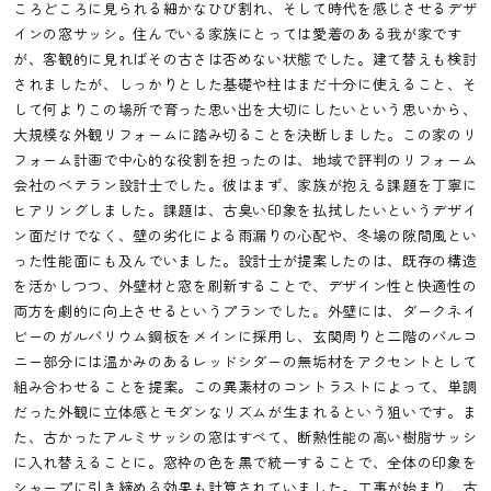
ころどころに見られる細かなひび割れ、そして時代を感じさせるデザ
インの窓サッシ。住んでいる家族にとっては愛着のある我が家です
が、客観的に見ればその古さは否めない状態でした。建て替えも検討
されましたが、しっかりとした基礎や柱はまだ十分に使えること、そ
して何よりこの場所で育った思い出を大切にしたいという思いから、
大規模な外観リフォームに踏み切ることを決断しました。この家のリ
フォーム計画で中心的な役割を担ったのは、地域で評判のリフォーム
会社のベテラン設計士でした。彼はまず、家族が抱える課題を丁寧に
ヒアリングしました。課題は、古臭い印象を払拭したいというデザイ
ン面だけでなく、壁の劣化による雨漏りの心配や、冬場の隙間風とい
った性能面にも及んでいました。設計士が提案したのは、既存の構造
を活かしつつ、外壁材と窓を刷新することで、デザイン性と快適性の
両方を劇的に向上させるというプランでした。外壁には、ダークネイ
ビーのガルバリウム鋼板をメインに採用し、玄関周りと二階のバルコ
ニー部分には温かみのあるレッドシダーの無垢材をアクセントとして
組み合わせることを提案。この異素材のコントラストによって、単調
だった外観に立体感とモダンなリズムが生まれるという狙いです。ま
た、古かったアルミサッシの窓はすべて、断熱性能の高い樹脂サッシ
に入れ替えることに。窓枠の色を黒で統一することで、全体の印象を
シャープに引き締める効果も計算されていました。工事が始まり、古