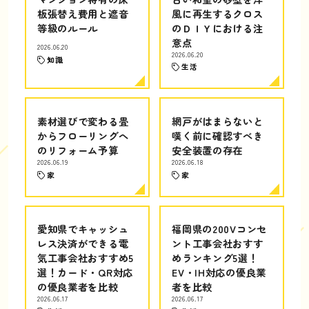
板張替え費用と遮音
風に再生するクロス
等級のルール
のＤＩＹにおける注
意点
2026.06.20
2026.06.20
知識
生活
素材選びで変わる畳
網戸がはまらないと
からフローリングへ
嘆く前に確認すべき
のリフォーム予算
安全装置の存在
2026.06.19
2026.06.18
家
家
愛知県でキャッシュ
福岡県の200Vコンセ
レス決済ができる電
ント工事会社おすす
気工事会社おすすめ5
めランキング5選！
選！カード・QR対応
EV・IH対応の優良業
の優良業者を比較
者を比較
2026.06.17
2026.06.17