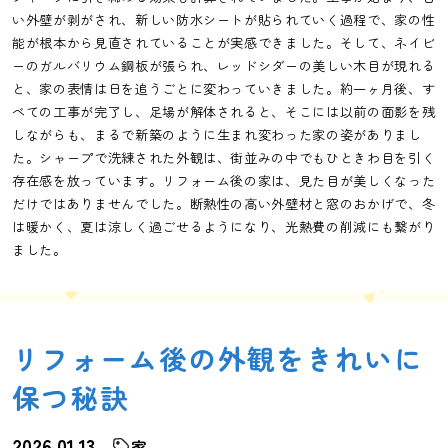
い外壁が剥がされ、新しい防水シートが貼られていく過程で、家の性
能が根本から見直されていることが実感できました。そして、ネイビ
ーのガルバリウム鋼板が張られ、レッドシダーの美しい木目が現れる
と、家の表情は日を追うごとに変わっていきました。約一ヶ月後、す
べての工事が完了し、足場が解体されると、そこには以前の面影を残
しながらも、まるで新築のように生まれ変わった家の姿がありまし
た。シャープで洗練された外観は、街並みの中でもひときわ目を引く
存在感を放っています。リフォーム後の家は、見た目が美しくなった
だけではありませんでした。断熱性の高い外壁材と窓のおかげで、冬
は暖かく、夏は涼しく過ごせるようになり、光熱費の削減にも繋がり
ました。
リフォーム後の外観をきれいに
保つ秘訣
2026.01.13
家