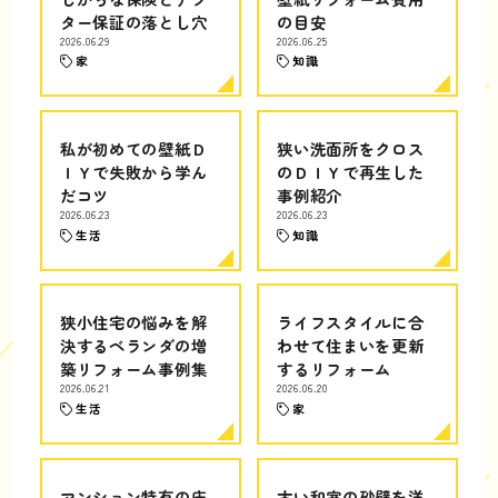
ター保証の落とし穴
の目安
2026.06.29
2026.06.25
家
知識
私が初めての壁紙Ｄ
狭い洗面所をクロス
ＩＹで失敗から学ん
のＤＩＹで再生した
だコツ
事例紹介
2026.06.23
2026.06.23
生活
知識
狭小住宅の悩みを解
ライフスタイルに合
決するベランダの増
わせて住まいを更新
築リフォーム事例集
するリフォーム
2026.06.21
2026.06.20
生活
家
マンション特有の床
古い和室の砂壁を洋