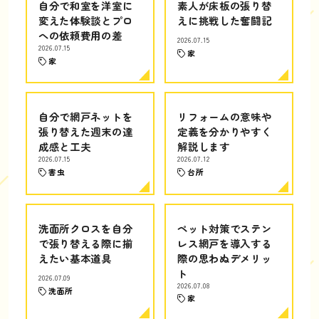
自分で和室を洋室に
素人が床板の張り替
変えた体験談とプロ
えに挑戦した奮闘記
への依頼費用の差
2026.07.15
2026.07.15
家
家
自分で網戸ネットを
リフォームの意味や
張り替えた週末の達
定義を分かりやすく
成感と工夫
解説します
2026.07.15
2026.07.12
害虫
台所
洗面所クロスを自分
ペット対策でステン
で張り替える際に揃
レス網戸を導入する
えたい基本道具
際の思わぬデメリッ
ト
2026.07.09
2026.07.08
洗面所
家