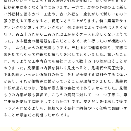
塗料のグレードによって耐久年数と価格が変動し、長く持たせるほど
初期費用は高くなる傾向にあります。一方で、既存の外壁の上に新し
い外壁材を張るカバー工法や、古い外壁を一度剥がして新しいものに
張り替える工事となると、費用はさらに上がります。特に窯業系サイ
ディングや金属サイディングなど、選ぶ素材によって価格は大きく変
わり、百五十万円から三百万円以上かかるケースも珍しくないようで
した。ある程度の相場観を掴んだところで、次に行ったのが複数のリ
フォーム会社からの相見積もりです。三社ほどに連絡を取り、実際に
家を見てもらって詳細な見積もりを出してもらいました。驚いたこと
に、同じような工事内容でも会社によって数十万円の差が出ることが
ありました。見積書の内訳を詳しく見比べると、足場代や高圧洗浄、
下地処理といった共通項目の他に、各社が推奨する塗料や工法に違い
があり、それが価格差に繋がっていることが理解できました。最終的
に私が選んだのは、価格が最安値の会社ではありませんでした。見積
もりの内容が最も詳細で、こちらの質問に対して一つ一つ丁寧に、専
門用語を使わずに説明してくれた会社です。安さだけを追求して後で
トラブルになるよりも、信頼できる会社に納得のいく価格でお願いす
ることが最善だと判断したからです。