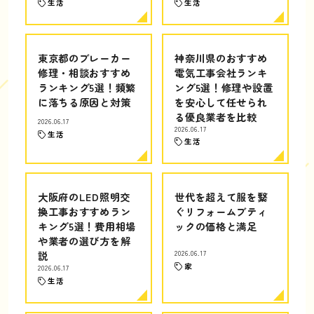
生活
生活
東京都のブレーカー
神奈川県のおすすめ
修理・相談おすすめ
電気工事会社ランキ
ランキング5選！頻繁
ング5選！修理や設置
に落ちる原因と対策
を安心して任せられ
る優良業者を比較
2026.06.17
2026.06.17
生活
生活
大阪府のLED照明交
世代を超えて服を繋
換工事おすすめラン
ぐリフォームブティ
キング5選！費用相場
ックの価格と満足
や業者の選び方を解
説
2026.06.17
家
2026.06.17
生活