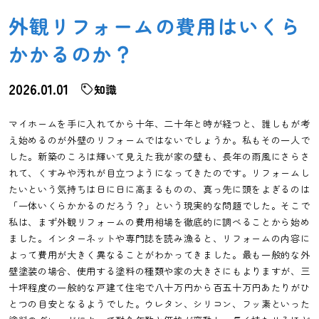
外観リフォームの費用はいくら
かかるのか？
2026.01.01
知識
マイホームを手に入れてから十年、二十年と時が経つと、誰しもが考
え始めるのが外壁のリフォームではないでしょうか。私もその一人で
した。新築のころは輝いて見えた我が家の壁も、長年の雨風にさらさ
れて、くすみや汚れが目立つようになってきたのです。リフォームし
たいという気持ちは日に日に高まるものの、真っ先に頭をよぎるのは
「一体いくらかかるのだろう？」という現実的な問題でした。そこで
私は、まず外観リフォームの費用相場を徹底的に調べることから始め
ました。インターネットや専門誌を読み漁ると、リフォームの内容に
よって費用が大きく異なることがわかってきました。最も一般的な外
壁塗装の場合、使用する塗料の種類や家の大きさにもよりますが、三
十坪程度の一般的な戸建て住宅で八十万円から百五十万円あたりがひ
とつの目安となるようでした。ウレタン、シリコン、フッ素といった