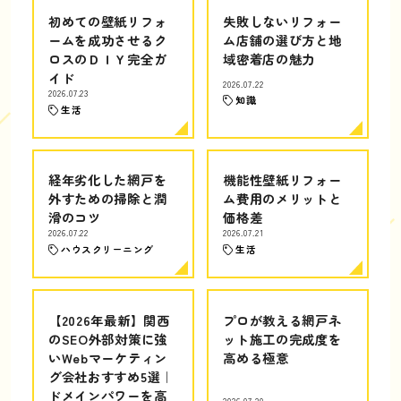
初めての壁紙リフォ
失敗しないリフォー
ームを成功させるク
ム店舗の選び方と地
ロスのＤＩＹ完全ガ
域密着店の魅力
イド
2026.07.22
2026.07.23
知識
生活
経年劣化した網戸を
機能性壁紙リフォー
外すための掃除と潤
ム費用のメリットと
滑のコツ
価格差
2026.07.22
2026.07.21
ハウスクリーニング
生活
【2026年最新】関西
プロが教える網戸ネ
のSEO外部対策に強
ット施工の完成度を
いWebマーケティン
高める極意
グ会社おすすめ5選｜
ドメインパワーを高