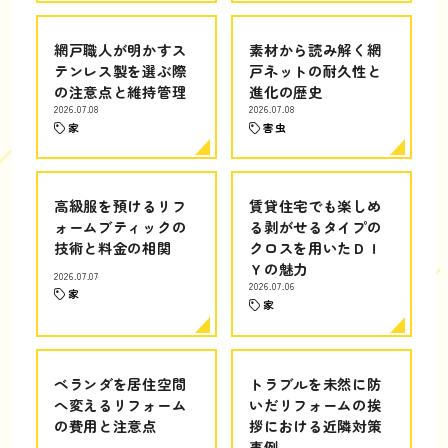
網戸職人が明かすス
素材から読み解く網
テンレス製を選ぶ際
戸ネットの耐久性と
の注意点と維持管理
進化の歴史
2026.07.08
2026.07.08
家
害虫
高級服を預けるリフ
賃貸住宅でも楽しめ
ォームブティックの
る剥がせるタイプの
技術と料金の相関
クロスを用いたＤＩ
Ｙの魅力
2026.07.07
2026.07.06
家
家
ベランダを居住空間
トラブルを未然に防
へ変えるリフォーム
いだリフォームの挨
の費用と注意点
拶における近隣対策
事例