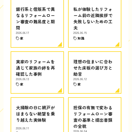
銀行系と信販系で異
私が体験したリフォ
なるリフォームロー
ーム前の近隣挨拶で
ン審査の難易度と期
失敗しないための工
間
夫
2026.06.17
2026.06.15
家
知識
実家のリフォームを
理想の住まいに合わ
通じて家族の絆を再
せた床板の選び方と
確認した事例
助言
2026.06.13
2026.06.12
家
家
大掃除の日に網戸が
担保の有無で変わる
はまらない絶望を乗
リフォームローン審
り越えた実体験
査の基準と提出書類
の全貌
2026.06.11
2026.06.04