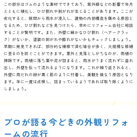
この部分はゴムのような素材でできており、紫外線などの影響で年月
とともに硬化し、ひび割れや剥がれが生じることがあります。ここが
劣化すると、隙間から雨水が浸入し、建物の内部構造を傷める原因と
なるため、ひび割れなどを見つけたら、早めにリフォーム会社に相談
することが賢明です。また、外壁に細かなひび割れ（ヘアークラッ
ク）がないか、塗装の剥がれや膨れがないかもチェックしましょう。
早期に発見できれば、部分的な補修で済む場合が多く、大規模な修繕
に至るのを防ぐことができます。意外と見落としがちなのが、雨樋の
掃除です。雨樋に落ち葉や泥が詰まると、雨水がうまく流れずに溢れ
出し、外壁を伝って流れるようになります。これが繰り返されると、
外壁に雨だれの跡が黒く筋のように付着し、美観を損なう原因となり
ます。年に一度は点検し、詰まっているようであれば取り除くように
しましょう。
プロが語る今どきの外観リフォ
ームの流行