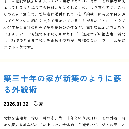
ォーム瑕疵保険」に加入している業者であれば、万が一その業者が倒
産してしまった場合でも保証が受けられるため、より安心です。これ
らの項目に加えて、契約書に添付されている「約款」にも必ず目を通
してください。細かな文字で書かれていることが多いですが、トラブ
ル発生時の責任の所在や契約解除の条件など、重要な規定が含まれて
います。少しでも疑問や不明な点があれば、遠慮せずに担当者に質問
し、納得できるまで説明を求める姿勢が、後悔のないリフォーム契約
には不可欠です。
築三十年の家が新築のように蘇
る外観術
2026.01.22
家
閑静な住宅街に佇む一軒の家。築三十年という歳月は、その外観に確
かな歴史を刻み込んでいました。全体的に色褪せたベージュの壁、と