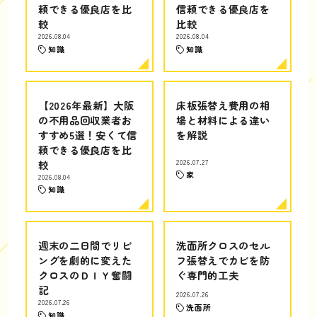
頼できる優良店を比
信頼できる優良店を
較
比較
2026.08.04
2026.08.04
知識
知識
【2026年最新】大阪
床板張替え費用の相
の不用品回収業者お
場と材料による違い
すすめ5選！安くて信
を解説
頼できる優良店を比
較
2026.07.27
家
2026.08.04
知識
週末の二日間でリビ
洗面所クロスのセル
ングを劇的に変えた
フ張替えでカビを防
クロスのＤＩＹ奮闘
ぐ専門的工夫
記
2026.07.26
2026.07.26
洗面所
知識