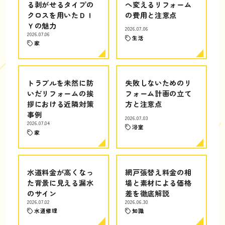
る剥がせるタイプの
へ変えるリフォーム
クロスを用いたＤＩ
の費用と注意点
Ｙの魅力
2026.07.06
2026.07.06
生活
家
トラブルを未然に防
失敗しないためのリ
いだリフォームの挨
フォーム計画の立て
拶における近隣対策
方と注意点
事例
2026.07.03
2026.07.04
浴室
家
水道料金が高くなっ
網戸張替え料金の相
た背景に見える漏水
場と素材による価格
のサイン
差を徹底解説
2026.07.02
2026.06.30
水道修理
知識