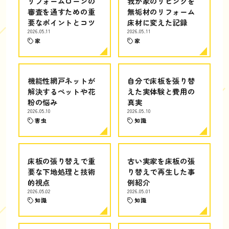
リフォームローンの
我が家のリビングを
審査を通すための重
無垢材のリフォーム
要なポイントとコツ
床材に変えた記録
2026.05.11
2026.05.11
家
家
機能性網戸ネットが
自分で床板を張り替
解決するペットや花
えた実体験と費用の
粉の悩み
真実
2026.05.10
2026.05.10
害虫
知識
床板の張り替えで重
古い実家を床板の張
要な下地処理と技術
り替えで再生した事
的視点
例紹介
2026.05.02
2026.05.01
知識
知識