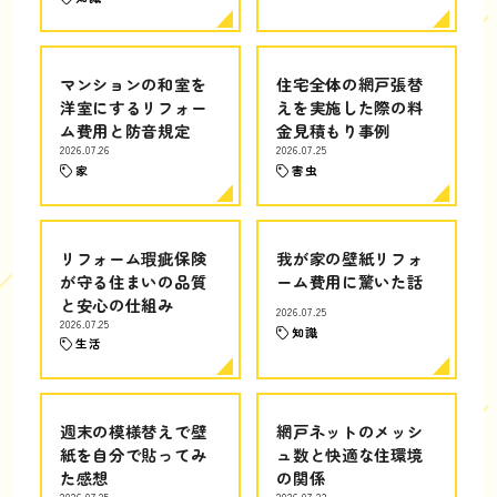
マンションの和室を
住宅全体の網戸張替
洋室にするリフォー
えを実施した際の料
ム費用と防音規定
金見積もり事例
2026.07.26
2026.07.25
家
害虫
リフォーム瑕疵保険
我が家の壁紙リフォ
が守る住まいの品質
ーム費用に驚いた話
と安心の仕組み
2026.07.25
2026.07.25
知識
生活
週末の模様替えで壁
網戸ネットのメッシ
紙を自分で貼ってみ
ュ数と快適な住環境
た感想
の関係
2026.07.25
2026.07.23