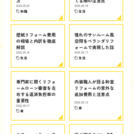
方
てる際の注意点
2026.05.20
2026.05.18
知識
生活
壁紙リフォーム費用
憧れのサンルーム風
の相場と内訳を徹底
空間をベランダリフ
解説
ォームで実現した話
2026.05.18
2026.05.17
生活
生活
専門家に聞くリフォ
内装職人が語る和室
ームローン審査を左
リフォームの意外な
右する返済負担率の
追加費用と注意点
重要性
2026.05.12
2026.05.17
家
家