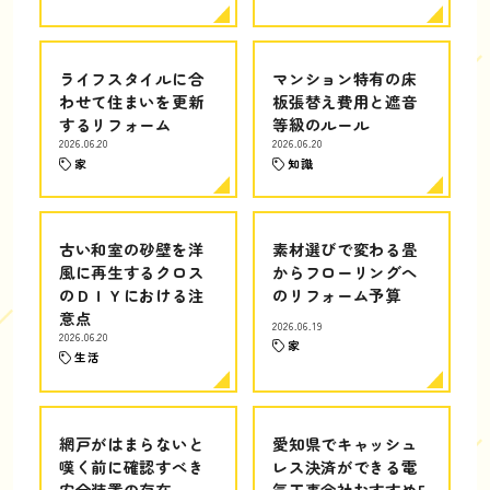
ライフスタイルに合
マンション特有の床
わせて住まいを更新
板張替え費用と遮音
するリフォーム
等級のルール
2026.06.20
2026.06.20
家
知識
古い和室の砂壁を洋
素材選びで変わる畳
風に再生するクロス
からフローリングへ
のＤＩＹにおける注
のリフォーム予算
意点
2026.06.19
2026.06.20
家
生活
網戸がはまらないと
愛知県でキャッシュ
嘆く前に確認すべき
レス決済ができる電
安全装置の存在
気工事会社おすすめ5