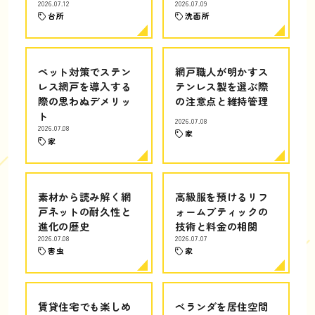
2026.07.12
2026.07.09
台所
洗面所
ペット対策でステン
網戸職人が明かすス
レス網戸を導入する
テンレス製を選ぶ際
際の思わぬデメリッ
の注意点と維持管理
ト
2026.07.08
2026.07.08
家
家
素材から読み解く網
高級服を預けるリフ
戸ネットの耐久性と
ォームブティックの
進化の歴史
技術と料金の相関
2026.07.08
2026.07.07
害虫
家
賃貸住宅でも楽しめ
ベランダを居住空間