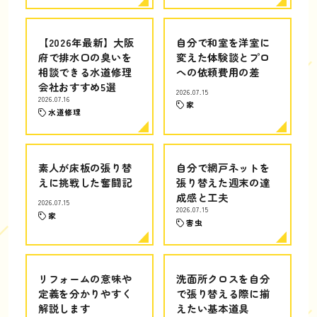
【2026年最新】大阪
自分で和室を洋室に
府で排水口の臭いを
変えた体験談とプロ
相談できる水道修理
への依頼費用の差
会社おすすめ5選
2026.07.15
2026.07.16
家
水道修理
素人が床板の張り替
自分で網戸ネットを
えに挑戦した奮闘記
張り替えた週末の達
成感と工夫
2026.07.15
2026.07.15
家
害虫
リフォームの意味や
洗面所クロスを自分
定義を分かりやすく
で張り替える際に揃
解説します
えたい基本道具