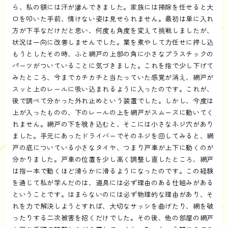
ら、私の額には汗が滲んできました。家族には掃除を任せると大
口を叩いた手前、情けない姿は見せられません。最初は単に入れ
方が下手なだけだと思い、何度も角度を変えて挑戦しましたが、
状況は一向に改善しませんでした。業を煮やして力任せに押し込
もうとしたその時、ふと網戸の上部の角に小さなプラスチックの
パーツがついていることに気づきました。これを指で少し下げて
みたところ、今までカチカチと当たっていた感覚が消え、網戸が
スッと上のレールに吸い込まれるように入ったのです。これが、
後で調べて分かった外れ止めという装置でした。しかし、今度は
上が入ったものの、下のレールの上を網戸がスムーズに動いてく
れません。網戸の下を覗き込むと、そこには小さなネジ穴があり
ました。手元にあったドライバーでそのネジを回してみると、網
戸の底についている小さなタイヤ、つまり戸車が上下に動くのが
分かりました。戸車の位置を少し高く調整し直したところ、網戸
は指一本で動くほど滑らかに滑るようになったのです。この経験
を通じて私が学んだのは、道具には必ず理由のある仕組みがある
ということです。はまらないのには必ず物理的な理由があり、そ
れを力で解決しようとすれば、大切なサッシを曲げたり、網を破
ったりする二次被害を招くだけでした。その後、他の部屋の網戸