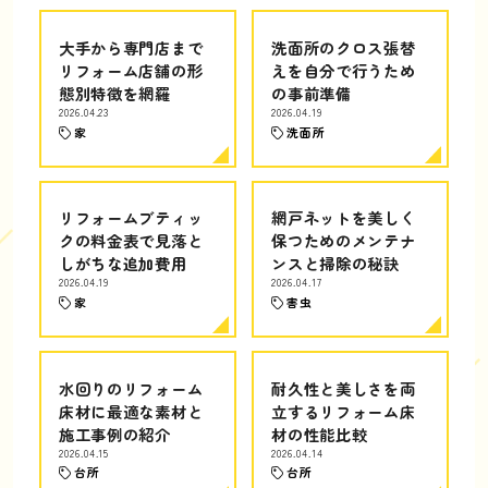
大手から専門店まで
洗面所のクロス張替
リフォーム店舗の形
えを自分で行うため
態別特徴を網羅
の事前準備
2026.04.23
2026.04.19
家
洗面所
リフォームブティッ
網戸ネットを美しく
クの料金表で見落と
保つためのメンテナ
しがちな追加費用
ンスと掃除の秘訣
2026.04.19
2026.04.17
家
害虫
水回りのリフォーム
耐久性と美しさを両
床材に最適な素材と
立するリフォーム床
施工事例の紹介
材の性能比較
2026.04.15
2026.04.14
台所
台所