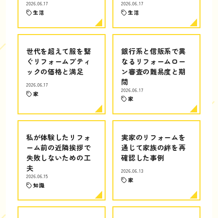
2026.06.17
2026.06.17
生活
生活
世代を超えて服を繋
銀行系と信販系で異
ぐリフォームブティ
なるリフォームロー
ックの価格と満足
ン審査の難易度と期
間
2026.06.17
2026.06.17
家
家
私が体験したリフォ
実家のリフォームを
ーム前の近隣挨拶で
通じて家族の絆を再
失敗しないための工
確認した事例
夫
2026.06.13
2026.06.15
家
知識