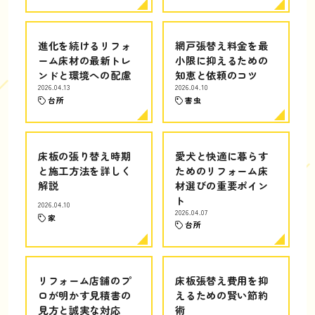
進化を続けるリフォ
網戸張替え料金を最
ーム床材の最新トレ
小限に抑えるための
ンドと環境への配慮
知恵と依頼のコツ
2026.04.13
2026.04.10
台所
害虫
床板の張り替え時期
愛犬と快適に暮らす
と施工方法を詳しく
ためのリフォーム床
解説
材選びの重要ポイン
ト
2026.04.10
2026.04.07
家
台所
リフォーム店舗のプ
床板張替え費用を抑
ロが明かす見積書の
えるための賢い節約
見方と誠実な対応
術