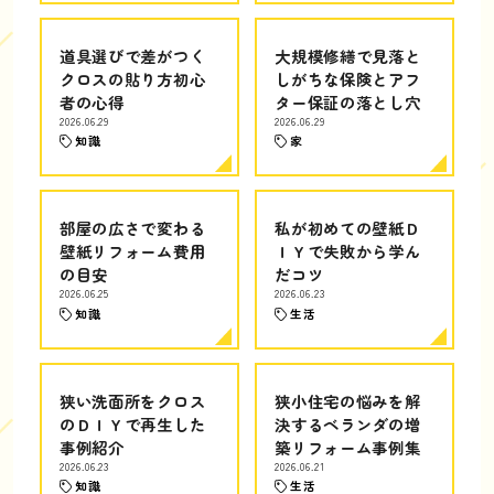
道具選びで差がつく
大規模修繕で見落と
クロスの貼り方初心
しがちな保険とアフ
者の心得
ター保証の落とし穴
2026.06.29
2026.06.29
知識
家
部屋の広さで変わる
私が初めての壁紙Ｄ
壁紙リフォーム費用
ＩＹで失敗から学ん
の目安
だコツ
2026.06.25
2026.06.23
知識
生活
狭い洗面所をクロス
狭小住宅の悩みを解
のＤＩＹで再生した
決するベランダの増
事例紹介
築リフォーム事例集
2026.06.23
2026.06.21
知識
生活