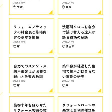
2026.04.07
2026.04.06
生活
知識
リフォームブティッ
洗面所クロスを自分
クの料金表と修繕内
で張り替える達人が
容の基本を網羅
語る成功の秘訣
2026.04.05
2026.04.05
家
洗面所
自力でのステンレス
築年数が経過した住
網戸張替えが困難な
宅で網戸がはまらな
理由と失敗の教訓
い事例の研究
2026.04.05
2026.04.03
家
家
築四十年を蘇らせた
リフォームローンの
リフォーム店舗の技
基本と金利の種類を