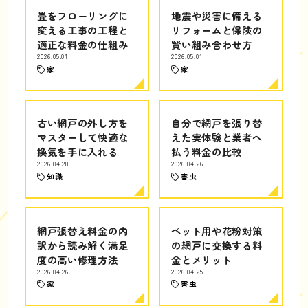
畳をフローリングに
地震や災害に備える
変える工事の工程と
リフォームと保険の
適正な料金の仕組み
賢い組み合わせ方
2026.05.01
2026.05.01
家
家
古い網戸の外し方を
自分で網戸を張り替
マスターして快適な
えた実体験と業者へ
換気を手に入れる
払う料金の比較
2026.04.28
2026.04.26
知識
害虫
網戸張替え料金の内
ペット用や花粉対策
訳から読み解く満足
の網戸に交換する料
度の高い修理方法
金とメリット
2026.04.26
2026.04.25
家
害虫