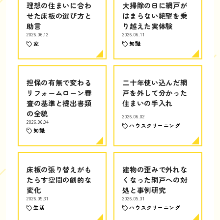
理想の住まいに合わ
大掃除の日に網戸が
せた床板の選び方と
はまらない絶望を乗
助言
り越えた実体験
2026.06.12
2026.06.11
家
知識
担保の有無で変わる
二十年使い込んだ網
リフォームローン審
戸を外して分かった
査の基準と提出書類
住まいの手入れ
の全貌
2026.06.02
2026.06.04
ハウスクリーニング
知識
床板の張り替えがも
建物の歪みで外れな
たらす空間の劇的な
くなった網戸への対
変化
処と事例研究
2026.05.31
2026.05.31
生活
ハウスクリーニング