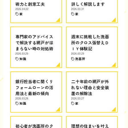
術力と創意工夫
詳しく解説します
2026.04.02
2026.03.31
家
家
専門家のアドバイス
週末に挑戦した洗面
で解決する網戸がは
所のクロス張替えＤ
まらない時の対処術
ＩＹ体験記
2026.03.29
2026.03.29
知識
洗面所
銀行担当者に聞くリ
二十年前の網戸が外
フォームローンの活
れない理由と安全装
用法と最新の傾向
置の解除法
2026.03.28
2026.03.27
知識
家
初心者が洗面所のク
理想の住まいを叶え