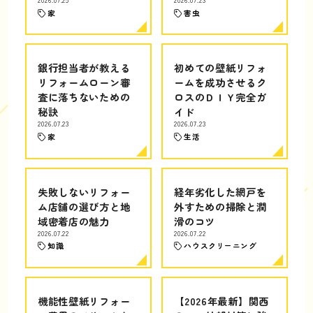
家
害虫
銀行担当者が教える
初めての壁紙リフォ
リフォームローン審
ームを成功させるク
査に落ちないための
ロスのＤＩＹ完全ガ
秘訣
イド
2026.07.23
2026.07.23
家
生活
失敗しないリフォー
経年劣化した網戸を
ム店舗の選び方と地
外すための掃除と潤
域密着店の魅力
滑のコツ
2026.07.22
2026.07.22
知識
ハウスクリーニング
機能性壁紙リフォー
【2026年最新】関西