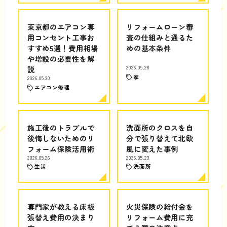
東京都のエアコン専
リフォームローン審
用コンセント工事お
査の仕組みと通るた
すすめ5選！費用相場
めの基本条件
や増設の必要性を解
説
2026.05.28
家
2026.05.30
エアコン修理
施工後のトラブルで
洗面所のクロスを自
後悔しないためのリ
分で張り替えて北欧
フォーム保険活用術
風に変えた事例
2026.05.26
2026.05.23
生活
洗面所
専門家が教える床板
火災保険の給付金を
張替え費用の決まり
リフォーム費用に充