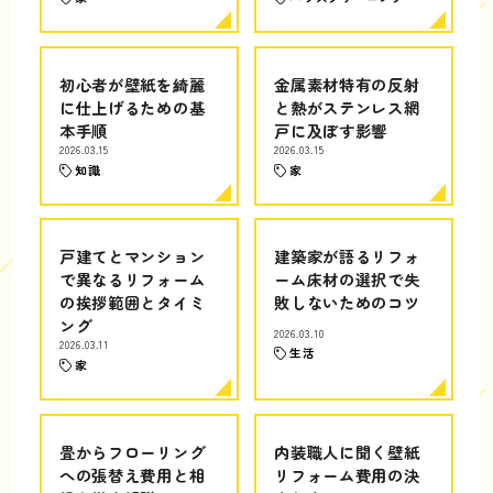
初心者が壁紙を綺麗
金属素材特有の反射
に仕上げるための基
と熱がステンレス網
本手順
戸に及ぼす影響
2026.03.15
2026.03.15
知識
家
戸建てとマンション
建築家が語るリフォ
で異なるリフォーム
ーム床材の選択で失
の挨拶範囲とタイミ
敗しないためのコツ
ング
2026.03.10
2026.03.11
生活
家
畳からフローリング
内装職人に聞く壁紙
への張替え費用と相
リフォーム費用の決