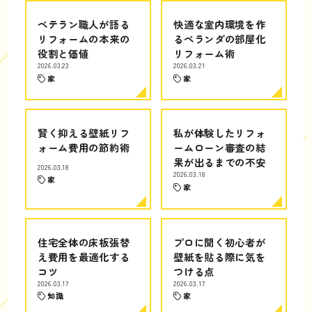
ベテラン職人が語る
快適な室内環境を作
リフォームの本来の
るベランダの部屋化
役割と価値
リフォーム術
2026.03.23
2026.03.21
家
家
賢く抑える壁紙リフ
私が体験したリフォ
ォーム費用の節約術
ームローン審査の結
果が出るまでの不安
2026.03.18
2026.03.18
家
家
住宅全体の床板張替
プロに聞く初心者が
え費用を最適化する
壁紙を貼る際に気を
コツ
つける点
2026.03.17
2026.03.17
知識
家