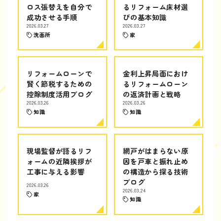
ロス張替えを自分で
るリフォーム床材選
成功させる手順
びの基本知識
2026.03.27
2026.03.27
洗面所
家
リフォームローンで
金利上昇局面におけ
賢く節税するための
るリフォームローン
控除制度活用ブログ
の返済計画と戦略
2026.03.26
2026.03.26
知識
知識
現場監督が語るリフ
網戸がはまらない原
ォームの近隣挨拶が
因を戸車と振れ止め
工事に与える影響
の構造から探る技術
ブログ
2026.03.26
2026.03.24
家
知識