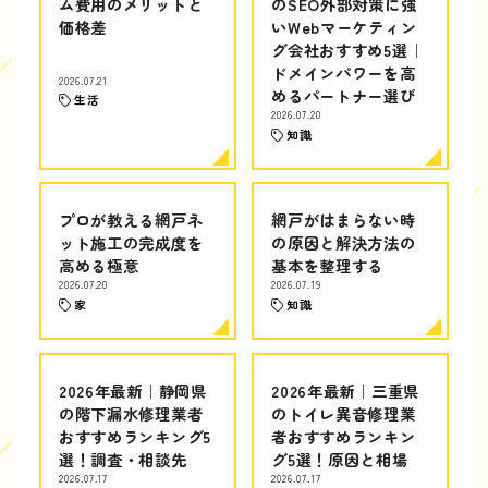
ム費用のメリットと
のSEO外部対策に強
価格差
いWebマーケティン
グ会社おすすめ5選｜
ドメインパワーを高
2026.07.21
めるパートナー選び
生活
2026.07.20
知識
プロが教える網戸ネ
網戸がはまらない時
ット施工の完成度を
の原因と解決方法の
高める極意
基本を整理する
2026.07.20
2026.07.19
家
知識
2026年最新｜静岡県
2026年最新｜三重県
の階下漏水修理業者
のトイレ異音修理業
おすすめランキング5
者おすすめランキン
選！調査・相談先
グ5選！原因と相場
2026.07.17
2026.07.17