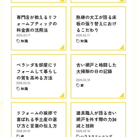
専門店が教えるリフ
熟練の大工が語る床
ォームブティックの
板の張り替えにおけ
料金表の活用法
るこだわり
2026.03.17
2026.03.17
知識
知識
ベランダを部屋にリ
古い網戸と格闘した
フォームして暮らし
大掃除の日の記録
の質を高める方法
2026.03.16
2026.03.16
家
知識
リフォームの挨拶で
建具職人が語る古い
喜ばれる手土産の選
網戸を外す際の力加
び方と言葉の伝え方
減と技術
2026.03.16
2026.03.16
家
ハウスクリーニング