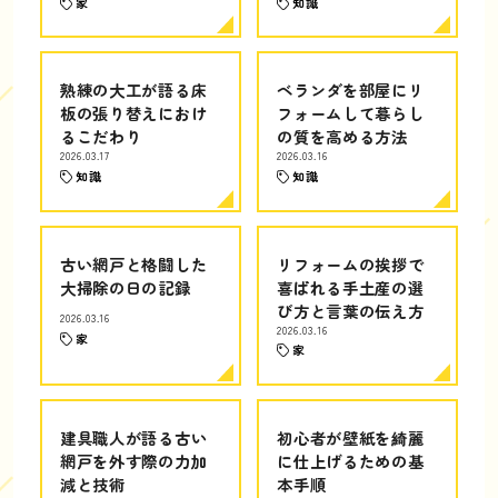
家
知識
熟練の大工が語る床
ベランダを部屋にリ
板の張り替えにおけ
フォームして暮らし
るこだわり
の質を高める方法
2026.03.17
2026.03.16
知識
知識
古い網戸と格闘した
リフォームの挨拶で
大掃除の日の記録
喜ばれる手土産の選
び方と言葉の伝え方
2026.03.16
2026.03.16
家
家
建具職人が語る古い
初心者が壁紙を綺麗
網戸を外す際の力加
に仕上げるための基
減と技術
本手順