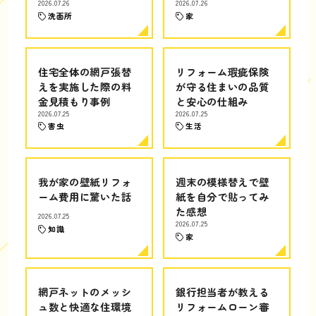
2026.07.26
2026.07.26
洗面所
家
住宅全体の網戸張替
リフォーム瑕疵保険
えを実施した際の料
が守る住まいの品質
金見積もり事例
と安心の仕組み
2026.07.25
2026.07.25
害虫
生活
我が家の壁紙リフォ
週末の模様替えで壁
ーム費用に驚いた話
紙を自分で貼ってみ
た感想
2026.07.25
2026.07.25
知識
家
網戸ネットのメッシ
銀行担当者が教える
ュ数と快適な住環境
リフォームローン審