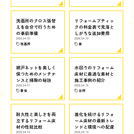
洗面所のクロス張替
リフォームブティッ
えを自分で行うため
クの料金表で見落と
の事前準備
しがちな追加費用
2026.04.19
2026.04.19
洗面所
家
網戸ネットを美しく
水回りのリフォーム
保つためのメンテナ
床材に最適な素材と
ンスと掃除の秘訣
施工事例の紹介
2026.04.17
2026.04.15
害虫
台所
耐久性と美しさを両
進化を続けるリフォ
立するリフォーム床
ーム床材の最新トレ
材の性能比較
ンドと環境への配慮
2026.04.14
2026.04.13