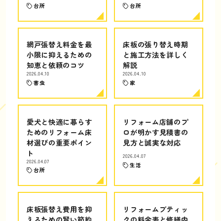
台所
台所
網戸張替え料金を最
床板の張り替え時期
小限に抑えるための
と施工方法を詳しく
知恵と依頼のコツ
解説
2026.04.10
2026.04.10
害虫
家
愛犬と快適に暮らす
リフォーム店舗のプ
ためのリフォーム床
ロが明かす見積書の
材選びの重要ポイン
見方と誠実な対応
ト
2026.04.07
2026.04.07
生活
台所
床板張替え費用を抑
リフォームブティッ
えるための賢い節約
クの料金表と修繕内