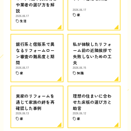
や業者の選び方を解
説
2026.06.17
家
2026.06.17
生活
銀行系と信販系で異
私が体験したリフォ
なるリフォームロー
ーム前の近隣挨拶で
ン審査の難易度と期
失敗しないための工
間
夫
2026.06.17
2026.06.15
家
知識
実家のリフォームを
理想の住まいに合わ
通じて家族の絆を再
せた床板の選び方と
確認した事例
助言
2026.06.13
2026.06.12
家
家