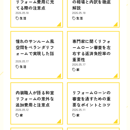
リフォーム費用に充
の相場と内訳を徹底
てる際の注意点
解説
2026.05.18
2026.05.18
生活
生活
憧れのサンルーム風
専門家に聞くリフォ
空間をベランダリフ
ームローン審査を左
ォームで実現した話
右する返済負担率の
重要性
2026.05.17
2026.05.17
生活
家
内装職人が語る和室
リフォームローンの
リフォームの意外な
審査を通すための重
追加費用と注意点
要なポイントとコツ
2026.05.12
2026.05.11
家
家