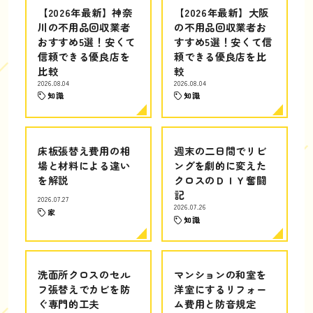
【2026年最新】神奈
【2026年最新】大阪
川の不用品回収業者
の不用品回収業者お
おすすめ5選！安くて
すすめ5選！安くて信
信頼できる優良店を
頼できる優良店を比
比較
較
2026.08.04
2026.08.04
知識
知識
床板張替え費用の相
週末の二日間でリビ
場と材料による違い
ングを劇的に変えた
を解説
クロスのＤＩＹ奮闘
記
2026.07.27
2026.07.26
家
知識
洗面所クロスのセル
マンションの和室を
フ張替えでカビを防
洋室にするリフォー
ぐ専門的工夫
ム費用と防音規定