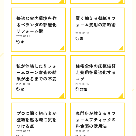
快適な室内環境を作
賢く抑える壁紙リフ
るベランダの部屋化
ォーム費用の節約術
リフォーム術
2026.03.18
2026.03.21
家
家
私が体験したリフォ
住宅全体の床板張替
ームローン審査の結
え費用を最適化する
果が出るまでの不安
コツ
2026.03.18
2026.03.17
家
知識
プロに聞く初心者が
専門店が教えるリフ
壁紙を貼る際に気を
ォームブティックの
つける点
料金表の活用法
2026.03.17
2026.03.17