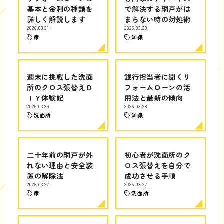
基本と金利の種類を
で解決する網戸がは
詳しく解説します
まらない時の対処術
2026.03.31
2026.03.29
家
知識
週末に挑戦した洗面
銀行担当者に聞くリ
所のクロス張替えＤ
フォームローンの活
ＩＹ体験記
用法と最新の傾向
2026.03.29
2026.03.28
洗面所
知識
二十年前の網戸が外
初心者が洗面所のク
れない理由と安全装
ロス張替えを自分で
置の解除法
成功させる手順
2026.03.27
2026.03.27
家
洗面所