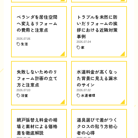
ベランダを居住空間
トラブルを未然に防
へ変えるリフォーム
いだリフォームの挨
の費用と注意点
拶における近隣対策
事例
2026.07.06
2026.07.04
生活
家
失敗しないためのリ
水道料金が高くなっ
フォーム計画の立て
た背景に見える漏水
方と注意点
のサイン
2026.07.03
2026.07.02
浴室
水道修理
網戸張替え料金の相
道具選びで差がつく
場と素材による価格
クロスの貼り方初心
差を徹底解説
者の心得
2026.06.30
2026.06.29