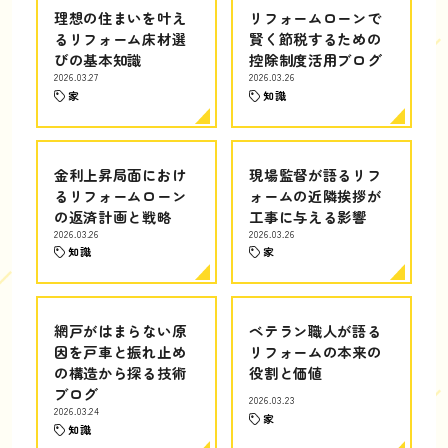
理想の住まいを叶え
リフォームローンで
るリフォーム床材選
賢く節税するための
びの基本知識
控除制度活用ブログ
2026.03.27
2026.03.26
家
知識
金利上昇局面におけ
現場監督が語るリフ
るリフォームローン
ォームの近隣挨拶が
の返済計画と戦略
工事に与える影響
2026.03.26
2026.03.26
知識
家
網戸がはまらない原
ベテラン職人が語る
因を戸車と振れ止め
リフォームの本来の
の構造から探る技術
役割と価値
ブログ
2026.03.23
2026.03.24
家
知識