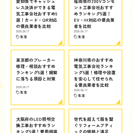
愛知県でキャッシュ
福岡県の200Vコンセ
レス決済ができる電
ント工事会社おすす
気工事会社おすすめ5
めランキング5選！
選！カード・QR対応
EV・IH対応の優良業
の優良業者を比較
者を比較
2026.06.17
2026.06.17
生活
生活
東京都のブレーカー
神奈川県のおすすめ
修理・相談おすすめ
電気工事会社ランキ
ランキング5選！頻繁
ング5選！修理や設置
に落ちる原因と対策
を安心して任せられ
る優良業者を比較
2026.06.17
2026.06.17
生活
生活
大阪府のLED照明交
世代を超えて服を繋
換工事おすすめラン
ぐリフォームブティ
キング5選！費用相場
ックの価格と満足