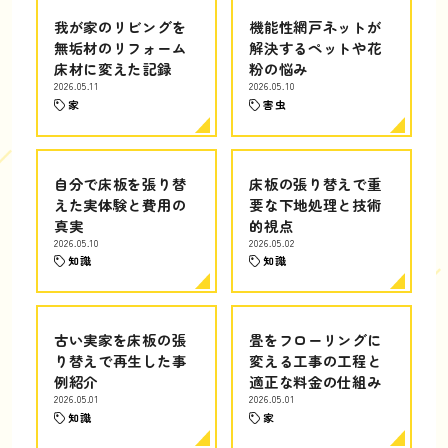
我が家のリビングを
機能性網戸ネットが
無垢材のリフォーム
解決するペットや花
床材に変えた記録
粉の悩み
2026.05.11
2026.05.10
家
害虫
自分で床板を張り替
床板の張り替えで重
えた実体験と費用の
要な下地処理と技術
真実
的視点
2026.05.10
2026.05.02
知識
知識
古い実家を床板の張
畳をフローリングに
り替えで再生した事
変える工事の工程と
例紹介
適正な料金の仕組み
2026.05.01
2026.05.01
知識
家