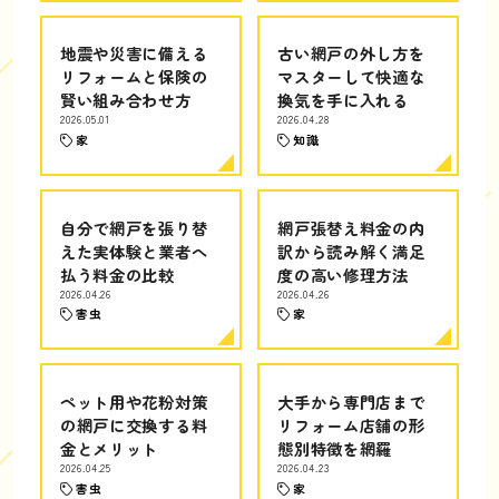
地震や災害に備える
古い網戸の外し方を
リフォームと保険の
マスターして快適な
賢い組み合わせ方
換気を手に入れる
2026.05.01
2026.04.28
家
知識
自分で網戸を張り替
網戸張替え料金の内
えた実体験と業者へ
訳から読み解く満足
払う料金の比較
度の高い修理方法
2026.04.26
2026.04.26
害虫
家
ペット用や花粉対策
大手から専門店まで
の網戸に交換する料
リフォーム店舗の形
金とメリット
態別特徴を網羅
2026.04.25
2026.04.23
害虫
家