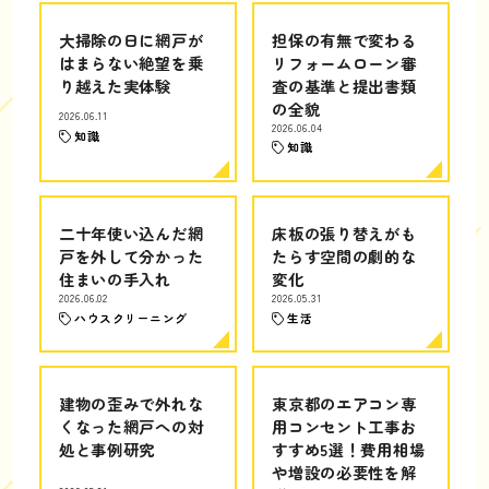
大掃除の日に網戸が
担保の有無で変わる
はまらない絶望を乗
リフォームローン審
り越えた実体験
査の基準と提出書類
の全貌
2026.06.11
2026.06.04
知識
知識
二十年使い込んだ網
床板の張り替えがも
戸を外して分かった
たらす空間の劇的な
住まいの手入れ
変化
2026.06.02
2026.05.31
ハウスクリーニング
生活
建物の歪みで外れな
東京都のエアコン専
くなった網戸への対
用コンセント工事お
処と事例研究
すすめ5選！費用相場
や増設の必要性を解