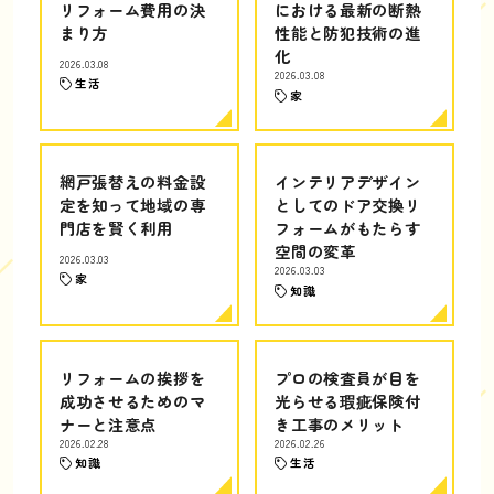
リフォーム費用の決
における最新の断熱
まり方
性能と防犯技術の進
化
2026.03.08
2026.03.08
生活
家
網戸張替えの料金設
インテリアデザイン
定を知って地域の専
としてのドア交換リ
門店を賢く利用
フォームがもたらす
空間の変革
2026.03.03
2026.03.03
家
知識
リフォームの挨拶を
プロの検査員が目を
成功させるためのマ
光らせる瑕疵保険付
ナーと注意点
き工事のメリット
2026.02.28
2026.02.26
知識
生活