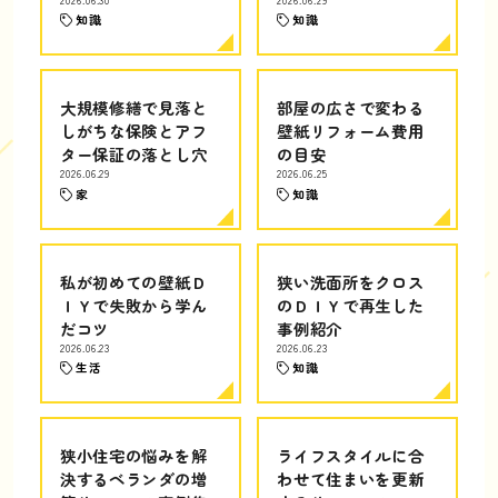
知識
知識
大規模修繕で見落と
部屋の広さで変わる
しがちな保険とアフ
壁紙リフォーム費用
ター保証の落とし穴
の目安
2026.06.29
2026.06.25
家
知識
私が初めての壁紙Ｄ
狭い洗面所をクロス
ＩＹで失敗から学ん
のＤＩＹで再生した
だコツ
事例紹介
2026.06.23
2026.06.23
生活
知識
狭小住宅の悩みを解
ライフスタイルに合
決するベランダの増
わせて住まいを更新