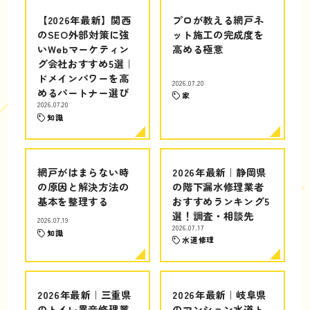
【2026年最新】関西
プロが教える網戸ネ
のSEO外部対策に強
ット施工の完成度を
いWebマーケティン
高める極意
グ会社おすすめ5選｜
ドメインパワーを高
2026.07.20
めるパートナー選び
家
2026.07.20
知識
網戸がはまらない時
2026年最新｜静岡県
の原因と解決方法の
の階下漏水修理業者
基本を整理する
おすすめランキング5
選！調査・相談先
2026.07.19
2026.07.17
知識
水道修理
2026年最新｜三重県
2026年最新｜岐阜県
のトイレ異音修理業
のマンション水道ト