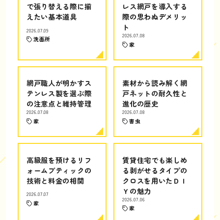
で張り替える際に揃
レス網戸を導入する
えたい基本道具
際の思わぬデメリッ
ト
2026.07.09
2026.07.08
洗面所
家
網戸職人が明かすス
素材から読み解く網
テンレス製を選ぶ際
戸ネットの耐久性と
の注意点と維持管理
進化の歴史
2026.07.08
2026.07.08
家
害虫
高級服を預けるリフ
賃貸住宅でも楽しめ
ォームブティックの
る剥がせるタイプの
技術と料金の相関
クロスを用いたＤＩ
Ｙの魅力
2026.07.07
2026.07.06
家
家