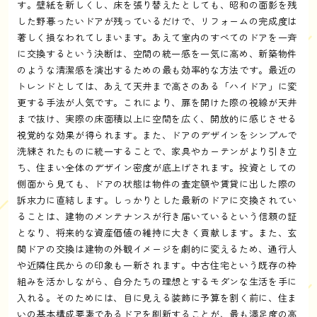
す。壁紙を新しくし、床を張り替えたとしても、昭和の面影を残
した野暮ったいドアが残っているだけで、リフォームの完成度は
著しく損なわれてしまいます。あえて室内のすべてのドアを一斉
に交換するという決断は、空間の統一感を一気に高め、新築物件
のような清潔感を演出するための最も効率的な方法です。最近の
トレンドとしては、あえて天井まで高さのある「ハイドア」に変
更する手法が人気です。これにより、扉を開けた際の視線が天井
まで抜け、実際の床面積以上に空間を広く、開放的に感じさせる
視覚的な効果が得られます。また、ドアのデザインをシンプルで
洗練されたものに統一することで、家具やカーテンがより引き立
ち、住まい全体のデザイン密度が底上げされます。投資としての
側面から見ても、ドアの状態は物件の査定額や賃貸に出した際の
訴求力に直結します。しっかりとした最新のドアに交換されてい
ることは、建物のメンテナンスが行き届いているという信頼の証
となり、将来的な資産価値の維持に大きく貢献します。また、玄
関ドアの交換は建物の外観イメージを劇的に変えるため、通行人
や近隣住民からの印象も一新されます。中古住宅という既存の枠
組みを活かしながら、自分たちの理想とするモダンな生活を手に
入れる。そのためには、目に見える装飾に予算を割く前に、住ま
いの基本構成要素であるドアを刷新することが、最も満足度の高