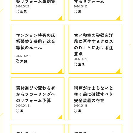
築リフォーム事例集
するリフォーム
2026.06.21
2026.06.20
生活
家
マンション特有の床
古い和室の砂壁を洋
板張替え費用と遮音
風に再生するクロス
等級のルール
のＤＩＹにおける注
意点
2026.06.20
2026.06.20
知識
生活
素材選びで変わる畳
網戸がはまらないと
からフローリングへ
嘆く前に確認すべき
のリフォーム予算
安全装置の存在
2026.06.19
2026.06.18
家
家