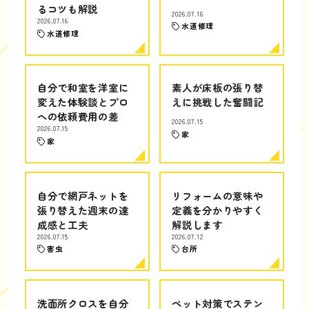
るコツも解説
2026.07.16
2026.07.16
水道修理
水道修理
自分で和室を洋室に
素人が床板の張り替
変えた体験談とプロ
えに挑戦した奮闘記
への依頼費用の差
2026.07.15
2026.07.15
家
家
自分で網戸ネットを
リフォームの意味や
張り替えた週末の達
定義を分かりやすく
成感と工夫
解説します
2026.07.15
2026.07.12
害虫
台所
洗面所クロスを自分
ペット対策でステン