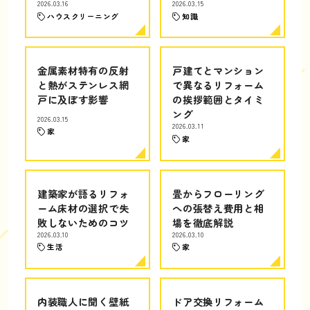
2026.03.16
2026.03.15
ハウスクリーニング
知識
金属素材特有の反射
戸建てとマンション
と熱がステンレス網
で異なるリフォーム
戸に及ぼす影響
の挨拶範囲とタイミ
ング
2026.03.15
2026.03.11
家
家
建築家が語るリフォ
畳からフローリング
ーム床材の選択で失
への張替え費用と相
敗しないためのコツ
場を徹底解説
2026.03.10
2026.03.10
生活
家
内装職人に聞く壁紙
ドア交換リフォーム