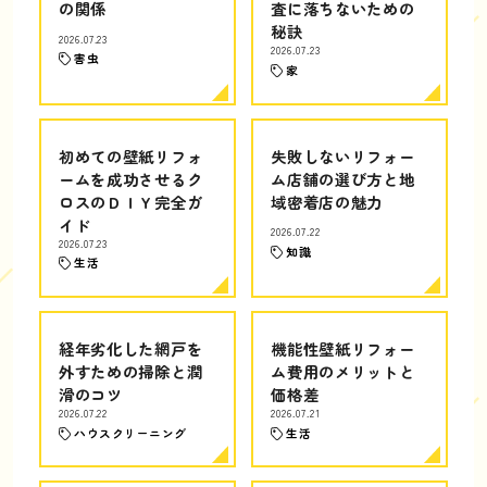
の関係
査に落ちないための
秘訣
2026.07.23
2026.07.23
害虫
家
初めての壁紙リフォ
失敗しないリフォー
ームを成功させるク
ム店舗の選び方と地
ロスのＤＩＹ完全ガ
域密着店の魅力
イド
2026.07.22
2026.07.23
知識
生活
経年劣化した網戸を
機能性壁紙リフォー
外すための掃除と潤
ム費用のメリットと
滑のコツ
価格差
2026.07.22
2026.07.21
ハウスクリーニング
生活