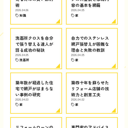
術
容の基本を網羅
2026.04.06
2026.04.05
知識
家
洗面所クロスを自分
自力でのステンレス
で張り替える達人が
網戸張替えが困難な
語る成功の秘訣
理由と失敗の教訓
2026.04.05
2026.04.05
洗面所
家
築年数が経過した住
築四十年を蘇らせた
宅で網戸がはまらな
リフォーム店舗の技
い事例の研究
術力と創意工夫
2026.04.03
2026.04.02
家
家
リフォームローンの
専門家のアドバイス