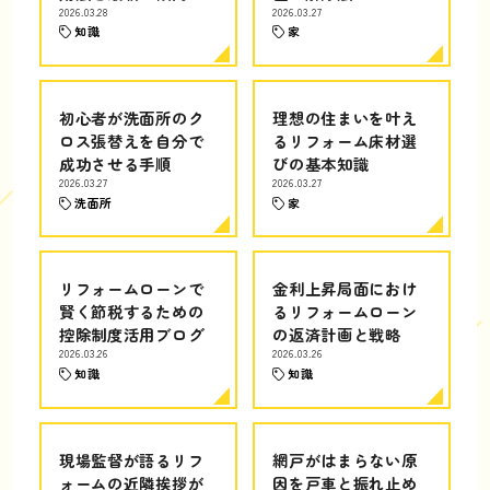
2026.03.28
2026.03.27
知識
家
初心者が洗面所のク
理想の住まいを叶え
ロス張替えを自分で
るリフォーム床材選
成功させる手順
びの基本知識
2026.03.27
2026.03.27
洗面所
家
リフォームローンで
金利上昇局面におけ
賢く節税するための
るリフォームローン
控除制度活用ブログ
の返済計画と戦略
2026.03.26
2026.03.26
知識
知識
現場監督が語るリフ
網戸がはまらない原
ォームの近隣挨拶が
因を戸車と振れ止め