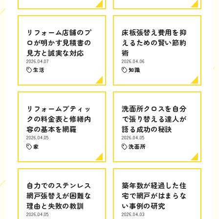
リフォーム店舗のプ
床板張替え費用を抑
ロが明かす見積書の
えるための賢い節約
見方と誠実な対応
術
2026.04.07
2026.04.06
生活
知識
リフォームブティッ
洗面所クロスを自分
クの料金表と修繕内
で張り替える達人が
容の基本を網羅
語る成功の秘訣
2026.04.05
2026.04.05
家
洗面所
自力でのステンレス
築年数が経過した住
網戸張替えが困難な
宅で網戸がはまらな
理由と失敗の教訓
い事例の研究
2026.04.05
2026.04.03