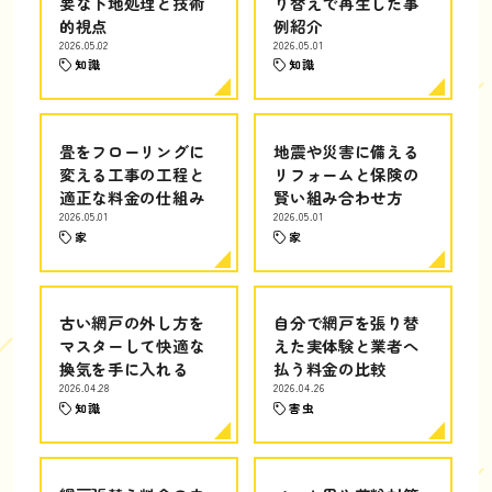
要な下地処理と技術
り替えで再生した事
的視点
例紹介
2026.05.02
2026.05.01
知識
知識
畳をフローリングに
地震や災害に備える
変える工事の工程と
リフォームと保険の
適正な料金の仕組み
賢い組み合わせ方
2026.05.01
2026.05.01
家
家
古い網戸の外し方を
自分で網戸を張り替
マスターして快適な
えた実体験と業者へ
換気を手に入れる
払う料金の比較
2026.04.28
2026.04.26
知識
害虫