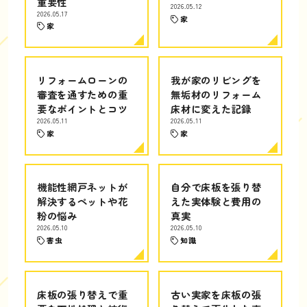
重要性
2026.05.12
2026.05.17
家
家
リフォームローンの
我が家のリビングを
審査を通すための重
無垢材のリフォーム
要なポイントとコツ
床材に変えた記録
2026.05.11
2026.05.11
家
家
機能性網戸ネットが
自分で床板を張り替
解決するペットや花
えた実体験と費用の
粉の悩み
真実
2026.05.10
2026.05.10
害虫
知識
床板の張り替えで重
古い実家を床板の張