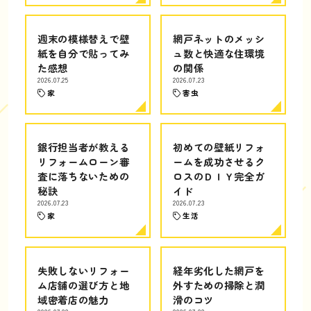
週末の模様替えで壁
網戸ネットのメッシ
紙を自分で貼ってみ
ュ数と快適な住環境
た感想
の関係
2026.07.25
2026.07.23
家
害虫
銀行担当者が教える
初めての壁紙リフォ
リフォームローン審
ームを成功させるク
査に落ちないための
ロスのＤＩＹ完全ガ
秘訣
イド
2026.07.23
2026.07.23
家
生活
失敗しないリフォー
経年劣化した網戸を
ム店舗の選び方と地
外すための掃除と潤
域密着店の魅力
滑のコツ