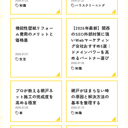
2026.07.22
2026.07.22
知識
ハウスクリーニング
機能性壁紙リフォー
【2026年最新】関西
ム費用のメリットと
のSEO外部対策に強
価格差
いWebマーケティン
グ会社おすすめ5選｜
ドメインパワーを高
2026.07.21
めるパートナー選び
生活
2026.07.20
知識
プロが教える網戸ネ
網戸がはまらない時
ット施工の完成度を
の原因と解決方法の
高める極意
基本を整理する
2026.07.20
2026.07.19
家
知識