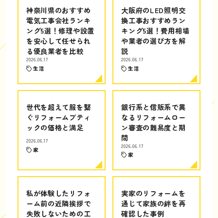
神奈川県のおすすめ
大阪府のLED照明交
電気工事会社ランキ
換工事おすすめラン
ング5選！修理や設置
キング5選！費用相場
を安心して任せられ
や業者の選び方を解
る優良業者を比較
説
2026.06.17
2026.06.17
生活
生活
世代を超えて服を繋
銀行系と信販系で異
ぐリフォームブティ
なるリフォームロー
ックの価格と満足
ン審査の難易度と期
間
2026.06.17
2026.06.17
家
家
私が体験したリフォ
実家のリフォームを
ーム前の近隣挨拶で
通じて家族の絆を再
失敗しないための工
確認した事例