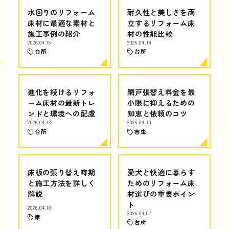
水回りのリフォーム
耐久性と美しさを両
床材に最適な素材と
立するリフォーム床
施工事例の紹介
材の性能比較
2026.04.15
2026.04.14
台所
台所
進化を続けるリフォ
網戸張替え料金を最
ーム床材の最新トレ
小限に抑えるための
ンドと環境への配慮
知恵と依頼のコツ
2026.04.13
2026.04.10
台所
害虫
床板の張り替え時期
愛犬と快適に暮らす
と施工方法を詳しく
ためのリフォーム床
解説
材選びの重要ポイン
ト
2026.04.10
2026.04.07
家
台所