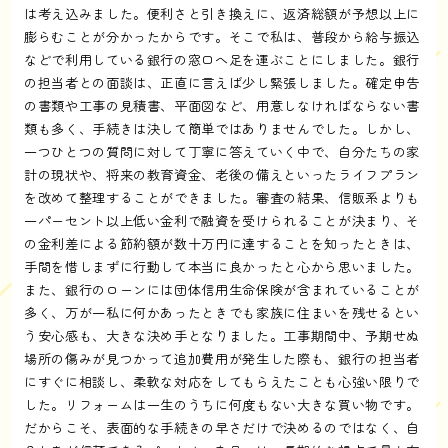
は考え込みました。便利さと引き換えに、返済総額が予想以上に
膨らむことが分かったからです。そこで私は、普段から給与振込
などで利用している銀行の窓口へ足を運ぶことにしました。銀行
の担当者との面談は、正直に言えば少し緊張しました。確定申告
の書類や工事の見積書、平面図など、用意しなければならない書
類も多く、手続きは決して簡単ではありませんでした。しかし、
一つひとつの質問に対して丁寧に答えていく中で、自分たちの家
計の現状や、将来の教育資金、老後の備えといったライフプラン
を改めて整理することができました。審査の結果、信販系よりも
一パーセント以上低い金利で融資を受けられることが決まり、そ
の金利差による節約額が数十万円に達することを知ったときは、
手間を惜しまずに行動して本当に良かったと心から思いました。
また、銀行のローンには団体信用生命保険が含まれていることが
多く、万が一私に何かあったときでも家族に住まいを残せるとい
う安心感も、大きな決め手となりました。工事期間中、予期せぬ
場所の傷みが見つかって追加費用が発生した際も、銀行の担当者
にすぐに相談し、柔軟な対応をしてもらえたことも心強い限りで
した。リフォームは一生のうちに何度もない大きな買い物です。
だからこそ、表面的な手続きの早さだけで決めるのではなく、自