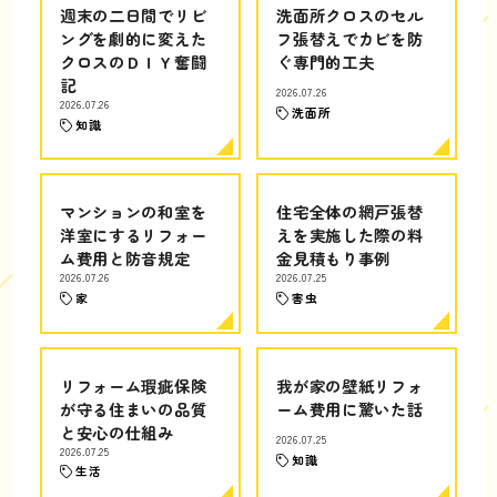
週末の二日間でリビ
洗面所クロスのセル
ングを劇的に変えた
フ張替えでカビを防
クロスのＤＩＹ奮闘
ぐ専門的工夫
記
2026.07.26
2026.07.26
洗面所
知識
マンションの和室を
住宅全体の網戸張替
洋室にするリフォー
えを実施した際の料
ム費用と防音規定
金見積もり事例
2026.07.26
2026.07.25
家
害虫
リフォーム瑕疵保険
我が家の壁紙リフォ
が守る住まいの品質
ーム費用に驚いた話
と安心の仕組み
2026.07.25
2026.07.25
知識
生活