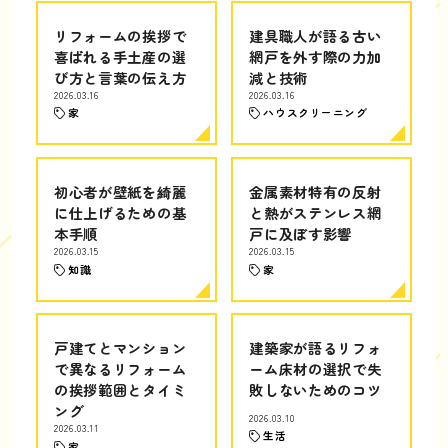
リフォームの挨拶で
建具職人が語る古い
喜ばれる手土産の選
網戸を外す際の力加
び方と言葉の伝え方
減と技術
2026.03.16
2026.03.16
家
ハウスクリーニング
初心者が壁紙を綺麗
金属素材特有の反射
に仕上げるための基
と熱がステンレス網
本手順
戸に及ぼす影響
2026.03.15
2026.03.15
知識
家
戸建てとマンション
建築家が語るリフォ
で異なるリフォーム
ーム床材の選択で失
の挨拶範囲とタイミ
敗しないためのコツ
ング
2026.03.10
2026.03.11
生活
家