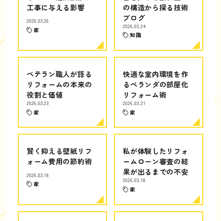
工事に与える影響
の構造から探る技術
ブログ
2026.03.26
2026.03.24
家
知識
ベテラン職人が語る
快適な室内環境を作
リフォームの本来の
るベランダの部屋化
役割と価値
リフォーム術
2026.03.23
2026.03.21
家
家
賢く抑える壁紙リフ
私が体験したリフォ
ォーム費用の節約術
ームローン審査の結
果が出るまでの不安
2026.03.18
2026.03.18
家
家