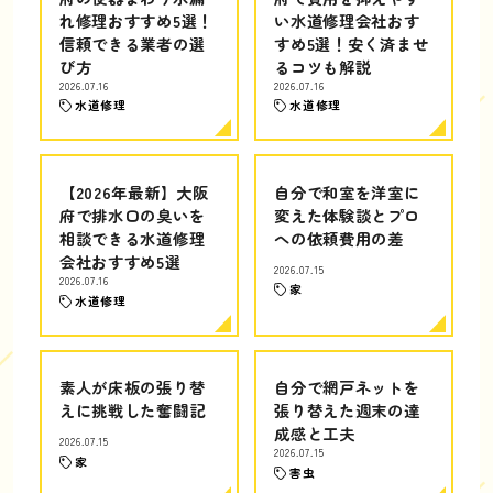
れ修理おすすめ5選！
い水道修理会社おす
信頼できる業者の選
すめ5選！安く済ませ
び方
るコツも解説
2026.07.16
2026.07.16
水道修理
水道修理
【2026年最新】大阪
自分で和室を洋室に
府で排水口の臭いを
変えた体験談とプロ
相談できる水道修理
への依頼費用の差
会社おすすめ5選
2026.07.15
2026.07.16
家
水道修理
素人が床板の張り替
自分で網戸ネットを
えに挑戦した奮闘記
張り替えた週末の達
成感と工夫
2026.07.15
2026.07.15
家
害虫