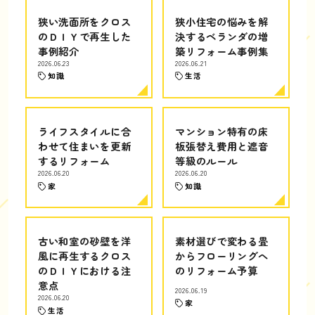
狭い洗面所をクロス
狭小住宅の悩みを解
のＤＩＹで再生した
決するベランダの増
事例紹介
築リフォーム事例集
2026.06.23
2026.06.21
知識
生活
ライフスタイルに合
マンション特有の床
わせて住まいを更新
板張替え費用と遮音
するリフォーム
等級のルール
2026.06.20
2026.06.20
家
知識
古い和室の砂壁を洋
素材選びで変わる畳
風に再生するクロス
からフローリングへ
のＤＩＹにおける注
のリフォーム予算
意点
2026.06.19
2026.06.20
家
生活