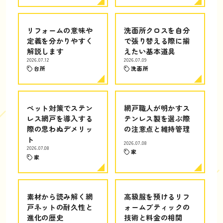
リフォームの意味や
洗面所クロスを自分
定義を分かりやすく
で張り替える際に揃
解説します
えたい基本道具
2026.07.12
2026.07.09
台所
洗面所
ペット対策でステン
網戸職人が明かすス
レス網戸を導入する
テンレス製を選ぶ際
際の思わぬデメリッ
の注意点と維持管理
ト
2026.07.08
2026.07.08
家
家
素材から読み解く網
高級服を預けるリフ
戸ネットの耐久性と
ォームブティックの
進化の歴史
技術と料金の相関