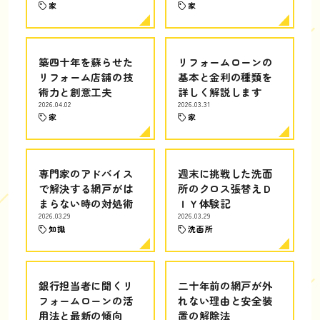
家
家
築四十年を蘇らせた
リフォームローンの
リフォーム店舗の技
基本と金利の種類を
術力と創意工夫
詳しく解説します
2026.04.02
2026.03.31
家
家
専門家のアドバイス
週末に挑戦した洗面
で解決する網戸がは
所のクロス張替えＤ
まらない時の対処術
ＩＹ体験記
2026.03.29
2026.03.29
知識
洗面所
銀行担当者に聞くリ
二十年前の網戸が外
フォームローンの活
れない理由と安全装
用法と最新の傾向
置の解除法