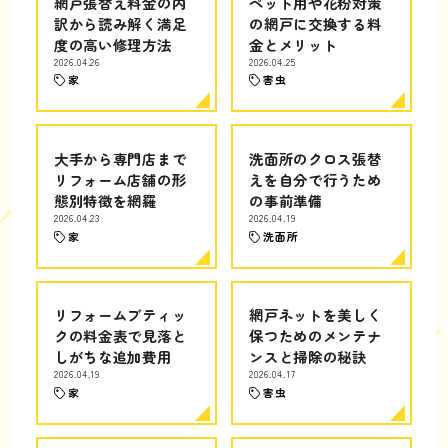
網戸張替え料金の内
ペット用や花粉対策
訳から読み解く満足
の網戸に交換する料
度の高い修理方法
金とメリット
2026.04.26
2026.04.25
家
害虫
大手から専門店まで
洗面所のクロス張替
リフォーム店舗の形
えを自分で行うため
態別特徴を網羅
の事前準備
2026.04.23
2026.04.19
家
洗面所
リフォームブティッ
網戸ネットを美しく
クの料金表で見落と
保つためのメンテナ
しがちな追加費用
ンスと掃除の秘訣
2026.04.19
2026.04.17
家
害虫