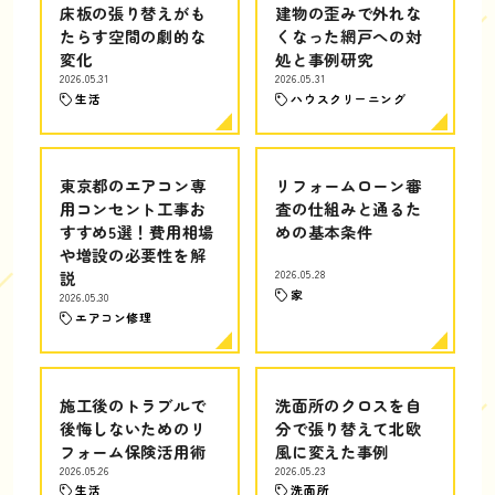
床板の張り替えがも
建物の歪みで外れな
たらす空間の劇的な
くなった網戸への対
変化
処と事例研究
2026.05.31
2026.05.31
生活
ハウスクリーニング
東京都のエアコン専
リフォームローン審
用コンセント工事お
査の仕組みと通るた
すすめ5選！費用相場
めの基本条件
や増設の必要性を解
説
2026.05.28
家
2026.05.30
エアコン修理
施工後のトラブルで
洗面所のクロスを自
後悔しないためのリ
分で張り替えて北欧
フォーム保険活用術
風に変えた事例
2026.05.26
2026.05.23
生活
洗面所