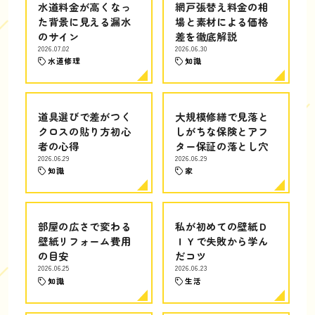
水道料金が高くなっ
網戸張替え料金の相
た背景に見える漏水
場と素材による価格
のサイン
差を徹底解説
2026.07.02
2026.06.30
水道修理
知識
道具選びで差がつく
大規模修繕で見落と
クロスの貼り方初心
しがちな保険とアフ
者の心得
ター保証の落とし穴
2026.06.29
2026.06.29
知識
家
部屋の広さで変わる
私が初めての壁紙Ｄ
壁紙リフォーム費用
ＩＹで失敗から学ん
の目安
だコツ
2026.06.25
2026.06.23
知識
生活