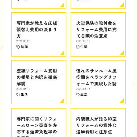
専門家が教える床板
火災保険の給付金を
張替え費用の決まり
リフォーム費用に充
方
てる際の注意点
2026.05.20
2026.05.18
知識
生活
壁紙リフォーム費用
憧れのサンルーム風
の相場と内訳を徹底
空間をベランダリフ
解説
ォームで実現した話
2026.05.18
2026.05.17
生活
生活
専門家に聞くリフォ
内装職人が語る和室
ームローン審査を左
リフォームの意外な
右する返済負担率の
追加費用と注意点