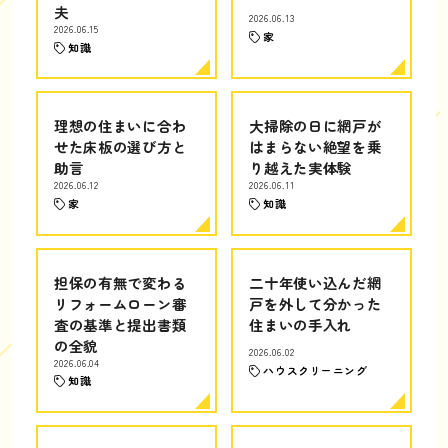
夫
2026.06.13
2026.06.15
家
知識
理想の住まいに合わ
大掃除の日に網戸が
せた床板の選び方と
はまらない絶望を乗
助言
り越えた実体験
2026.06.12
2026.06.11
家
知識
担保の有無で変わる
二十年使い込んだ網
リフォームローン審
戸を外して分かった
査の基準と提出書類
住まいの手入れ
の全貌
2026.06.02
2026.06.04
ハウスクリーニング
知識