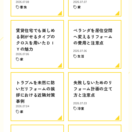
2026.07.08
2026.07.07
害虫
家
賃貸住宅でも楽しめ
ベランダを居住空間
る剥がせるタイプの
へ変えるリフォーム
クロスを用いたＤＩ
の費用と注意点
Ｙの魅力
2026.07.06
2026.07.06
生活
家
トラブルを未然に防
失敗しないためのリ
いだリフォームの挨
フォーム計画の立て
拶における近隣対策
方と注意点
事例
2026.07.03
2026.07.04
浴室
家