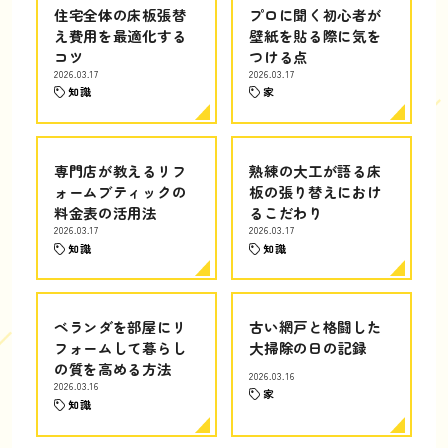
住宅全体の床板張替
プロに聞く初心者が
え費用を最適化する
壁紙を貼る際に気を
コツ
つける点
2026.03.17
2026.03.17
知識
家
専門店が教えるリフ
熟練の大工が語る床
ォームブティックの
板の張り替えにおけ
料金表の活用法
るこだわり
2026.03.17
2026.03.17
知識
知識
ベランダを部屋にリ
古い網戸と格闘した
フォームして暮らし
大掃除の日の記録
の質を高める方法
2026.03.16
2026.03.16
家
知識