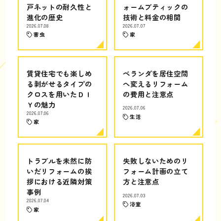
戸ネットの耐久性と
ォームブティックの
進化の歴史
技術と料金の相関
2026.07.08
2026.07.07
害虫
家
賃貸住宅でも楽しめ
ベランダを居住空間
る剥がせるタイプの
へ変えるリフォーム
クロスを用いたＤＩ
の費用と注意点
Ｙの魅力
2026.07.06
2026.07.06
生活
家
トラブルを未然に防
失敗しないためのリ
いだリフォームの挨
フォーム計画の立て
拶における近隣対策
方と注意点
事例
2026.07.03
2026.07.04
浴室
家