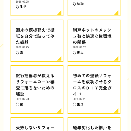
2026.07.25
知識
生活
週末の模様替えで壁
網戸ネットのメッシ
紙を自分で貼ってみ
ュ数と快適な住環境
た感想
の関係
2026.07.25
2026.07.23
家
害虫
銀行担当者が教える
初めての壁紙リフォ
リフォームローン審
ームを成功させるク
査に落ちないための
ロスのＤＩＹ完全ガ
秘訣
イド
2026.07.23
2026.07.23
家
生活
失敗しないリフォー
経年劣化した網戸を