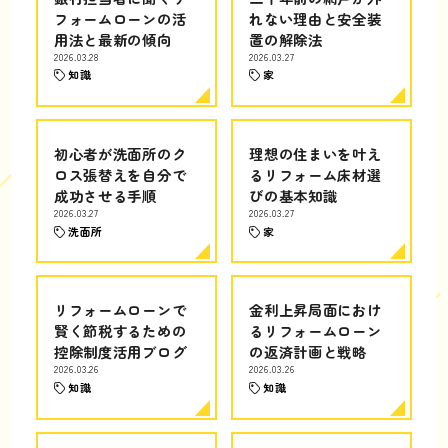
フォームローンの活
れない理由と安全装
用法と最新の傾向
置の解除法
2026.03.28
2026.03.27
知識
家
初心者が洗面所のク
理想の住まいを叶え
ロス張替えを自分で
るリフォーム床材選
成功させる手順
びの基本知識
2026.03.27
2026.03.27
洗面所
家
リフォームローンで
金利上昇局面におけ
賢く節税するための
るリフォームローン
控除制度活用ブログ
の返済計画と戦略
2026.03.26
2026.03.26
知識
知識