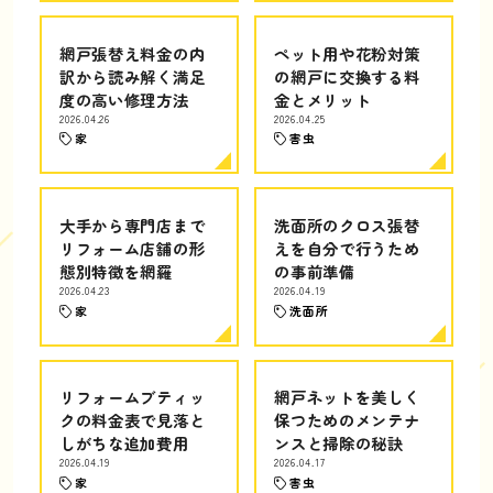
網戸張替え料金の内
ペット用や花粉対策
訳から読み解く満足
の網戸に交換する料
度の高い修理方法
金とメリット
2026.04.26
2026.04.25
家
害虫
大手から専門店まで
洗面所のクロス張替
リフォーム店舗の形
えを自分で行うため
態別特徴を網羅
の事前準備
2026.04.23
2026.04.19
家
洗面所
リフォームブティッ
網戸ネットを美しく
クの料金表で見落と
保つためのメンテナ
しがちな追加費用
ンスと掃除の秘訣
2026.04.19
2026.04.17
家
害虫