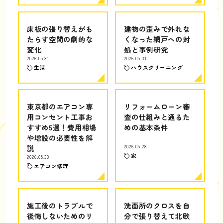
床板の張り替えがも
建物の歪みで外れな
たらす空間の劇的な
くなった網戸への対
変化
処と事例研究
2026.05.31
2026.05.31
生活
ハウスクリーニング
東京都のエアコン専
リフォームローン審
用コンセント工事お
査の仕組みと通るた
すすめ5選！費用相場
めの基本条件
や増設の必要性を解
説
2026.05.28
家
2026.05.30
エアコン修理
施工後のトラブルで
洗面所のクロスを自
後悔しないためのリ
分で張り替えて北欧