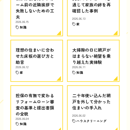
ーム前の近隣挨拶で
通じて家族の絆を再
失敗しないための工
確認した事例
夫
2026.06.13
2026.06.15
家
知識
理想の住まいに合わ
大掃除の日に網戸が
せた床板の選び方と
はまらない絶望を乗
助言
り越えた実体験
2026.06.12
2026.06.11
家
知識
担保の有無で変わる
二十年使い込んだ網
リフォームローン審
戸を外して分かった
査の基準と提出書類
住まいの手入れ
の全貌
2026.06.02
2026.06.04
ハウスクリーニング
知識