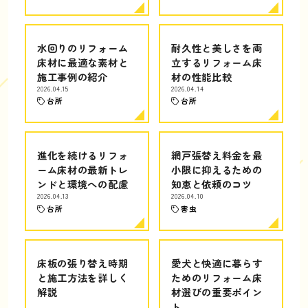
水回りのリフォーム
耐久性と美しさを両
床材に最適な素材と
立するリフォーム床
施工事例の紹介
材の性能比較
2026.04.15
2026.04.14
台所
台所
進化を続けるリフォ
網戸張替え料金を最
ーム床材の最新トレ
小限に抑えるための
ンドと環境への配慮
知恵と依頼のコツ
2026.04.13
2026.04.10
台所
害虫
床板の張り替え時期
愛犬と快適に暮らす
と施工方法を詳しく
ためのリフォーム床
解説
材選びの重要ポイン
ト