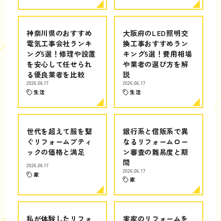
神奈川県のおすすめ
大阪府のLED照明交
電気工事会社ランキ
換工事おすすめラン
ング5選！修理や設置
キング5選！費用相場
を安心して任せられ
や業者の選び方を解
る優良業者を比較
説
2026.06.17
2026.06.17
生活
生活
世代を超えて服を繋
銀行系と信販系で異
ぐリフォームブティ
なるリフォームロー
ックの価格と満足
ン審査の難易度と期
間
2026.06.17
2026.06.17
家
家
私が体験したリフォ
実家のリフォームを