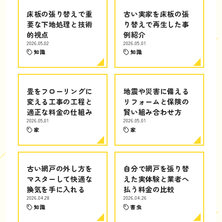
床板の張り替えで重
古い実家を床板の張
要な下地処理と技術
り替えで再生した事
的視点
例紹介
2026.05.02
2026.05.01
知識
知識
畳をフローリングに
地震や災害に備える
変える工事の工程と
リフォームと保険の
適正な料金の仕組み
賢い組み合わせ方
2026.05.01
2026.05.01
家
家
古い網戸の外し方を
自分で網戸を張り替
マスターして快適な
えた実体験と業者へ
換気を手に入れる
払う料金の比較
2026.04.28
2026.04.26
知識
害虫