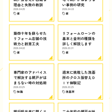
理由と失敗の教訓
い事例の研究
2026.04.05
2026.04.03
家
家
築四十年を蘇らせた
リフォームローンの
リフォーム店舗の技
基本と金利の種類を
術力と創意工夫
詳しく解説します
2026.04.02
2026.03.31
家
家
専門家のアドバイス
週末に挑戦した洗面
で解決する網戸がは
所のクロス張替えＤ
まらない時の対処術
ＩＹ体験記
2026.03.29
2026.03.29
知識
洗面所
銀行担当者に聞くリ
二十年前の網戸が外