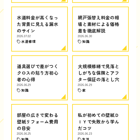
水道料金が高くなっ
網戸張替え料金の相
た背景に見える漏水
場と素材による価格
のサイン
差を徹底解説
2026.07.02
2026.06.30
水道修理
知識
道具選びで差がつく
大規模修繕で見落と
クロスの貼り方初心
しがちな保険とアフ
者の心得
ター保証の落とし穴
2026.06.29
2026.06.29
知識
家
部屋の広さで変わる
私が初めての壁紙Ｄ
壁紙リフォーム費用
ＩＹで失敗から学ん
の目安
だコツ
2026.06.25
2026.06.23
知識
生活