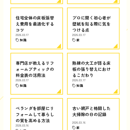
住宅全体の床板張替
プロに聞く初心者が
え費用を最適化する
壁紙を貼る際に気を
コツ
つける点
2026.03.17
2026.03.17
知識
家
専門店が教えるリフ
熟練の大工が語る床
ォームブティックの
板の張り替えにおけ
料金表の活用法
るこだわり
2026.03.17
2026.03.17
知識
知識
ベランダを部屋にリ
古い網戸と格闘した
フォームして暮らし
大掃除の日の記録
の質を高める方法
2026.03.16
2026.03.16
家