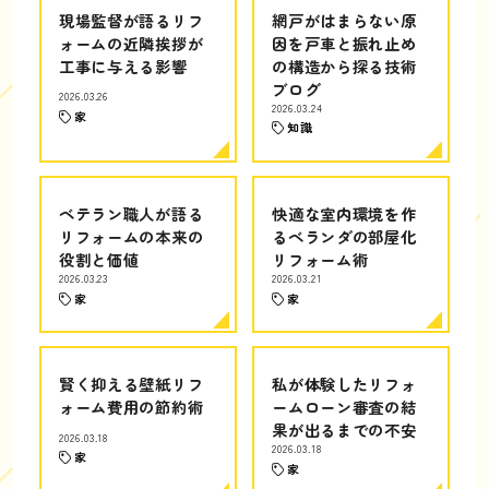
現場監督が語るリフ
網戸がはまらない原
ォームの近隣挨拶が
因を戸車と振れ止め
工事に与える影響
の構造から探る技術
ブログ
2026.03.26
2026.03.24
家
知識
ベテラン職人が語る
快適な室内環境を作
リフォームの本来の
るベランダの部屋化
役割と価値
リフォーム術
2026.03.23
2026.03.21
家
家
賢く抑える壁紙リフ
私が体験したリフォ
ォーム費用の節約術
ームローン審査の結
果が出るまでの不安
2026.03.18
2026.03.18
家
家