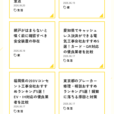
意点
2026.06.19
2026.06.20
家
生活
網戸がはまらないと
愛知県でキャッシュ
嘆く前に確認すべき
レス決済ができる電
安全装置の存在
気工事会社おすすめ5
選！カード・QR対応
2026.06.18
の優良業者を比較
家
2026.06.17
生活
福岡県の200Vコンセ
東京都のブレーカー
ント工事会社おすす
修理・相談おすすめ
めランキング5選！
ランキング5選！頻繁
EV・IH対応の優良業
に落ちる原因と対策
者を比較
2026.06.17
2026.06.17
生活
生活