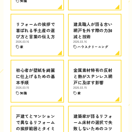
知識
リフォームの挨拶で
建具職人が語る古い
喜ばれる手土産の選
網戸を外す際の力加
び方と言葉の伝え方
減と技術
2026.03.16
2026.03.16
家
ハウスクリーニング
初心者が壁紙を綺麗
金属素材特有の反射
に仕上げるための基
と熱がステンレス網
本手順
戸に及ぼす影響
2026.03.15
2026.03.15
知識
家
戸建てとマンション
建築家が語るリフォ
で異なるリフォーム
ーム床材の選択で失
の挨拶範囲とタイミ
敗しないためのコツ