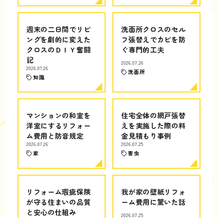
週末の二日間でリビ
洗面所クロスのセル
ングを劇的に変えた
フ張替えでカビを防
クロスのＤＩＹ奮闘
ぐ専門的工夫
記
2026.07.26
2026.07.26
洗面所
知識
マンションの和室を
住宅全体の網戸張替
洋室にするリフォー
えを実施した際の料
ム費用と防音規定
金見積もり事例
2026.07.26
2026.07.25
家
害虫
リフォーム瑕疵保険
我が家の壁紙リフォ
が守る住まいの品質
ーム費用に驚いた話
と安心の仕組み
2026.07.25