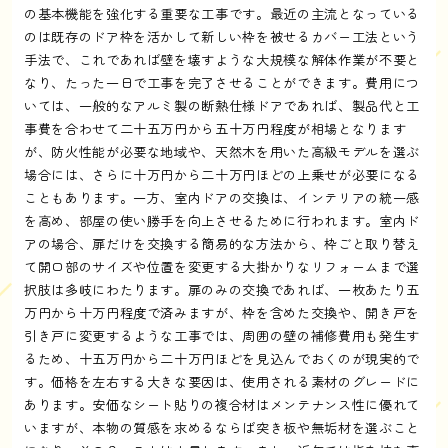
の基本機能を強化する重要な工事です。最近の主流となっている
のは既存のドア枠を活かして新しい枠を被せるカバー工法という
手法で、これであれば壁を壊すような大規模な解体作業が不要と
なり、たった一日で工事を完了させることができます。費用につ
いては、一般的なアルミ製の断熱仕様ドアであれば、製品代と工
事費を合わせて二十五万円から五十万円程度が相場となります
が、防火性能が必要な地域や、天然木を用いた高級モデルを選ぶ
場合には、さらに十万円から二十万円ほどの上乗せが必要になる
こともあります。一方、室内ドアの交換は、インテリアの統一感
を高め、部屋の使い勝手を向上させるために行われます。室内ド
アの場合、扉だけを交換する簡易的な方法から、枠ごと取り替え
て開口部のサイズや位置を変更する大掛かりなリフォームまで選
択肢は多岐にわたります。扉のみの交換であれば、一枚あたり五
万円から十万円程度で済みますが、枠を含めた交換や、開き戸を
引き戸に変更するような工事では、周囲の壁の補修費用も発生す
るため、十五万円から二十万円ほどを見込んでおくのが現実的で
す。価格を左右する大きな要因は、使用される素材のグレードに
あります。安価なシート貼りの複合材はメンテナンス性に優れて
いますが、本物の質感を求めるならば突き板や無垢材を選ぶこと