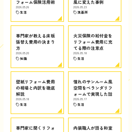
フォーム保険活用術
風に変えた事例
2026.05.26
2026.05.23
生活
洗面所
専門家が教える床板
火災保険の給付金を
張替え費用の決まり
リフォーム費用に充
方
てる際の注意点
2026.05.20
2026.05.18
知識
生活
壁紙リフォーム費用
憧れのサンルーム風
の相場と内訳を徹底
空間をベランダリフ
解説
ォームで実現した話
2026.05.18
2026.05.17
生活
生活
専門家に聞くリフォ
内装職人が語る和室