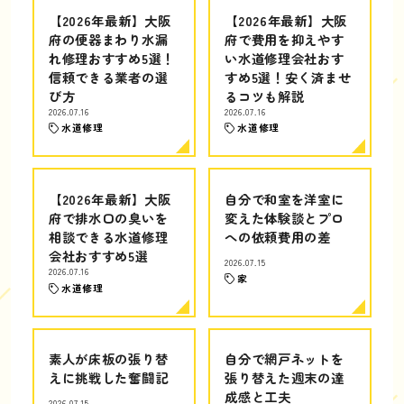
【2026年最新】大阪
【2026年最新】大阪
府の便器まわり水漏
府で費用を抑えやす
れ修理おすすめ5選！
い水道修理会社おす
信頼できる業者の選
すめ5選！安く済ませ
び方
るコツも解説
2026.07.16
2026.07.16
水道修理
水道修理
【2026年最新】大阪
自分で和室を洋室に
府で排水口の臭いを
変えた体験談とプロ
相談できる水道修理
への依頼費用の差
会社おすすめ5選
2026.07.15
2026.07.16
家
水道修理
素人が床板の張り替
自分で網戸ネットを
えに挑戦した奮闘記
張り替えた週末の達
成感と工夫
2026.07.15