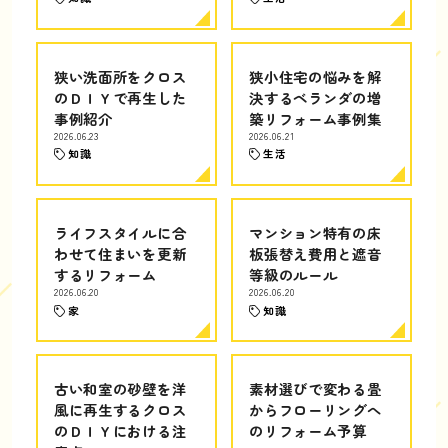
狭い洗面所をクロス
狭小住宅の悩みを解
のＤＩＹで再生した
決するベランダの増
事例紹介
築リフォーム事例集
2026.06.23
2026.06.21
知識
生活
ライフスタイルに合
マンション特有の床
わせて住まいを更新
板張替え費用と遮音
するリフォーム
等級のルール
2026.06.20
2026.06.20
家
知識
古い和室の砂壁を洋
素材選びで変わる畳
風に再生するクロス
からフローリングへ
のＤＩＹにおける注
のリフォーム予算