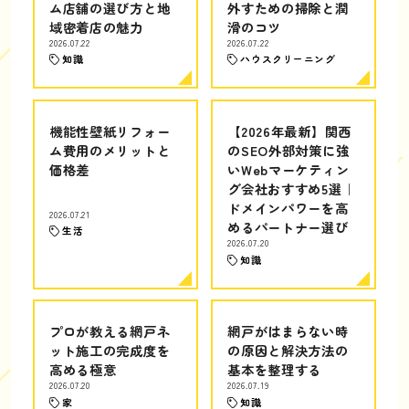
ム店舗の選び方と地
外すための掃除と潤
域密着店の魅力
滑のコツ
2026.07.22
2026.07.22
知識
ハウスクリーニング
機能性壁紙リフォー
【2026年最新】関西
ム費用のメリットと
のSEO外部対策に強
価格差
いWebマーケティン
グ会社おすすめ5選｜
ドメインパワーを高
2026.07.21
めるパートナー選び
生活
2026.07.20
知識
プロが教える網戸ネ
網戸がはまらない時
ット施工の完成度を
の原因と解決方法の
高める極意
基本を整理する
2026.07.20
2026.07.19
家
知識