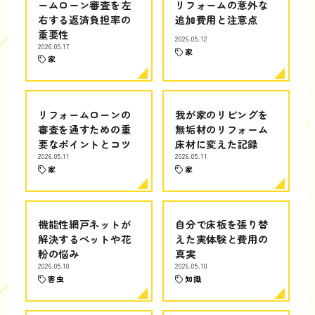
ームローン審査を左
リフォームの意外な
右する返済負担率の
追加費用と注意点
重要性
2026.05.12
2026.05.17
家
家
リフォームローンの
我が家のリビングを
審査を通すための重
無垢材のリフォーム
要なポイントとコツ
床材に変えた記録
2026.05.11
2026.05.11
家
家
機能性網戸ネットが
自分で床板を張り替
解決するペットや花
えた実体験と費用の
粉の悩み
真実
2026.05.10
2026.05.10
害虫
知識