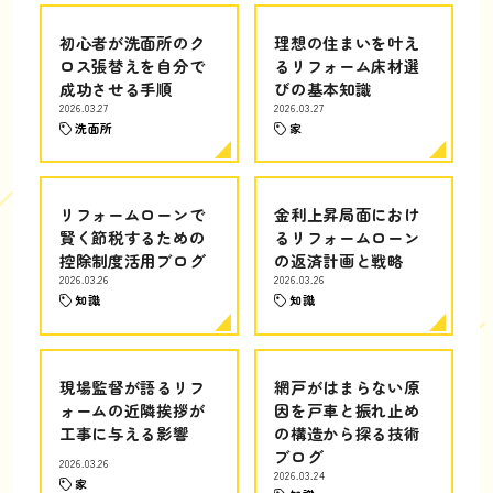
初心者が洗面所のク
理想の住まいを叶え
ロス張替えを自分で
るリフォーム床材選
成功させる手順
びの基本知識
2026.03.27
2026.03.27
洗面所
家
リフォームローンで
金利上昇局面におけ
賢く節税するための
るリフォームローン
控除制度活用ブログ
の返済計画と戦略
2026.03.26
2026.03.26
知識
知識
現場監督が語るリフ
網戸がはまらない原
ォームの近隣挨拶が
因を戸車と振れ止め
工事に与える影響
の構造から探る技術
ブログ
2026.03.26
2026.03.24
家