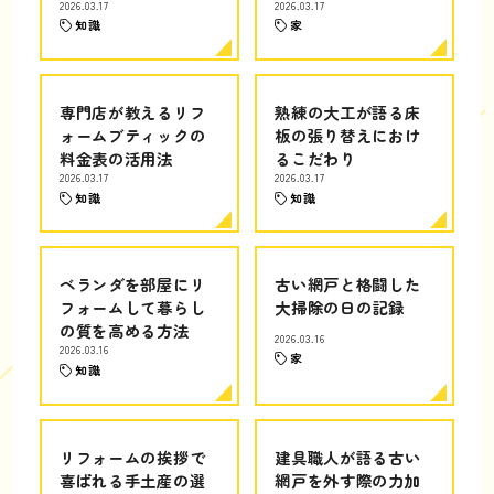
2026.03.17
2026.03.17
知識
家
専門店が教えるリフ
熟練の大工が語る床
ォームブティックの
板の張り替えにおけ
料金表の活用法
るこだわり
2026.03.17
2026.03.17
知識
知識
ベランダを部屋にリ
古い網戸と格闘した
フォームして暮らし
大掃除の日の記録
の質を高める方法
2026.03.16
2026.03.16
家
知識
リフォームの挨拶で
建具職人が語る古い
喜ばれる手土産の選
網戸を外す際の力加