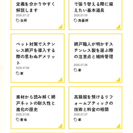
定義を分かりやすく
で張り替える際に揃
解説します
えたい基本道具
2026.07.12
2026.07.09
台所
洗面所
ペット対策でステン
網戸職人が明かすス
レス網戸を導入する
テンレス製を選ぶ際
際の思わぬデメリッ
の注意点と維持管理
ト
2026.07.08
2026.07.08
家
家
素材から読み解く網
高級服を預けるリフ
戸ネットの耐久性と
ォームブティックの
進化の歴史
技術と料金の相関
2026.07.08
2026.07.07
害虫
家