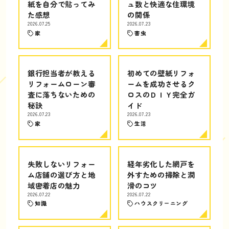
紙を自分で貼ってみ
ュ数と快適な住環境
た感想
の関係
2026.07.25
2026.07.23
家
害虫
銀行担当者が教える
初めての壁紙リフォ
リフォームローン審
ームを成功させるク
査に落ちないための
ロスのＤＩＹ完全ガ
秘訣
イド
2026.07.23
2026.07.23
家
生活
失敗しないリフォー
経年劣化した網戸を
ム店舗の選び方と地
外すための掃除と潤
域密着店の魅力
滑のコツ
2026.07.22
2026.07.22
知識
ハウスクリーニング