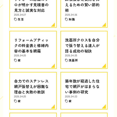
ロが明かす見積書の
えるための賢い節約
見方と誠実な対応
術
2026.04.07
2026.04.06
生活
知識
リフォームブティッ
洗面所クロスを自分
クの料金表と修繕内
で張り替える達人が
容の基本を網羅
語る成功の秘訣
2026.04.05
2026.04.05
家
洗面所
自力でのステンレス
築年数が経過した住
網戸張替えが困難な
宅で網戸がはまらな
理由と失敗の教訓
い事例の研究
2026.04.05
2026.04.03
家
家