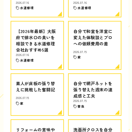
2026.07.16
2026.07.16
水道修理
水道修理
【2026年最新】大阪
自分で和室を洋室に
府で排水口の臭いを
変えた体験談とプロ
相談できる水道修理
への依頼費用の差
会社おすすめ5選
2026.07.15
2026.07.16
家
水道修理
素人が床板の張り替
自分で網戸ネットを
えに挑戦した奮闘記
張り替えた週末の達
成感と工夫
2026.07.15
2026.07.15
家
害虫
リフォームの意味や
洗面所クロスを自分