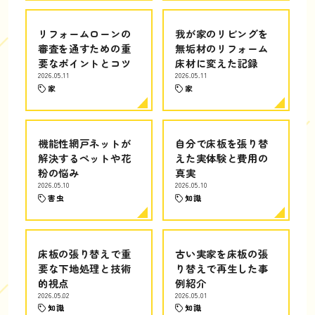
リフォームローンの
我が家のリビングを
審査を通すための重
無垢材のリフォーム
要なポイントとコツ
床材に変えた記録
2026.05.11
2026.05.11
家
家
機能性網戸ネットが
自分で床板を張り替
解決するペットや花
えた実体験と費用の
粉の悩み
真実
2026.05.10
2026.05.10
害虫
知識
床板の張り替えで重
古い実家を床板の張
要な下地処理と技術
り替えで再生した事
的視点
例紹介
2026.05.02
2026.05.01
知識
知識