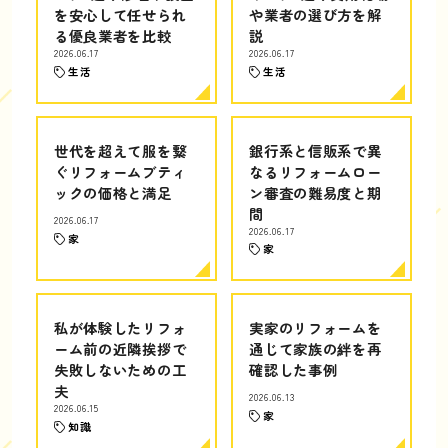
を安心して任せられ
や業者の選び方を解
る優良業者を比較
説
2026.06.17
2026.06.17
生活
生活
世代を超えて服を繋
銀行系と信販系で異
ぐリフォームブティ
なるリフォームロー
ックの価格と満足
ン審査の難易度と期
間
2026.06.17
2026.06.17
家
家
私が体験したリフォ
実家のリフォームを
ーム前の近隣挨拶で
通じて家族の絆を再
失敗しないための工
確認した事例
夫
2026.06.13
2026.06.15
家
知識