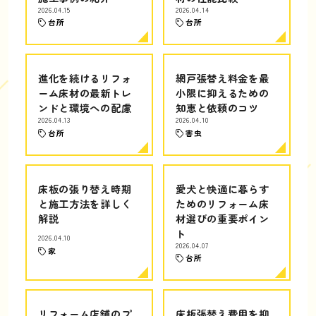
2026.04.15
2026.04.14
台所
台所
進化を続けるリフォ
網戸張替え料金を最
ーム床材の最新トレ
小限に抑えるための
ンドと環境への配慮
知恵と依頼のコツ
2026.04.13
2026.04.10
台所
害虫
床板の張り替え時期
愛犬と快適に暮らす
と施工方法を詳しく
ためのリフォーム床
解説
材選びの重要ポイン
ト
2026.04.10
2026.04.07
家
台所
リフォーム店舗のプ
床板張替え費用を抑