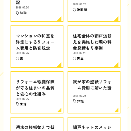
記
2026.07.26
2026.07.26
洗面所
知識
マンションの和室を
住宅全体の網戸張替
洋室にするリフォー
えを実施した際の料
ム費用と防音規定
金見積もり事例
2026.07.26
2026.07.25
家
害虫
リフォーム瑕疵保険
我が家の壁紙リフォ
が守る住まいの品質
ーム費用に驚いた話
と安心の仕組み
2026.07.25
2026.07.25
知識
生活
週末の模様替えで壁
網戸ネットのメッシ