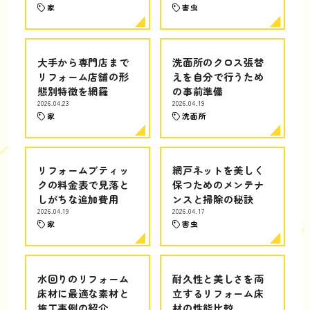
家
害虫
大手から専門店まで
洗面所のクロス張替
リフォーム店舗の形
えを自分で行うため
態別特徴を網羅
の事前準備
2026.04.23
2026.04.19
家
洗面所
リフォームブティッ
網戸ネットを美しく
クの料金表で見落と
保つためのメンテナ
しがちな追加費用
ンスと掃除の秘訣
2026.04.19
2026.04.17
家
害虫
水回りのリフォーム
耐久性と美しさを両
床材に最適な素材と
立するリフォーム床
施工事例の紹介
材の性能比較