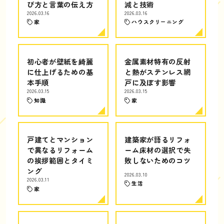
び方と言葉の伝え方
減と技術
2026.03.16
2026.03.16
家
ハウスクリーニング
初心者が壁紙を綺麗
金属素材特有の反射
に仕上げるための基
と熱がステンレス網
本手順
戸に及ぼす影響
2026.03.15
2026.03.15
知識
家
戸建てとマンション
建築家が語るリフォ
で異なるリフォーム
ーム床材の選択で失
の挨拶範囲とタイミ
敗しないためのコツ
ング
2026.03.10
2026.03.11
生活
家