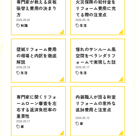
専門家が教える床板
火災保険の給付金を
張替え費用の決まり
リフォーム費用に充
方
てる際の注意点
2026.05.20
2026.05.18
知識
生活
壁紙リフォーム費用
憧れのサンルーム風
の相場と内訳を徹底
空間をベランダリフ
解説
ォームで実現した話
2026.05.18
2026.05.17
生活
生活
専門家に聞くリフォ
内装職人が語る和室
ームローン審査を左
リフォームの意外な
右する返済負担率の
追加費用と注意点
重要性
2026.05.12
2026.05.17
家
家