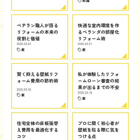
知識
ベテラン職人が語る
快適な室内環境を作
リフォームの本来の
るベランダの部屋化
役割と価値
リフォーム術
2026.03.23
2026.03.21
家
家
賢く抑える壁紙リフ
私が体験したリフォ
ォーム費用の節約術
ームローン審査の結
果が出るまでの不安
2026.03.18
2026.03.18
家
家
住宅全体の床板張替
プロに聞く初心者が
え費用を最適化する
壁紙を貼る際に気を
コツ
つける点