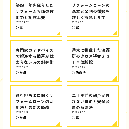
築四十年を蘇らせた
リフォームローンの
リフォーム店舗の技
基本と金利の種類を
術力と創意工夫
詳しく解説します
2026.04.02
2026.03.31
家
家
専門家のアドバイス
週末に挑戦した洗面
で解決する網戸がは
所のクロス張替えＤ
まらない時の対処術
ＩＹ体験記
2026.03.29
2026.03.29
知識
洗面所
銀行担当者に聞くリ
二十年前の網戸が外
フォームローンの活
れない理由と安全装
用法と最新の傾向
置の解除法
2026.03.28
2026.03.27
知識
家