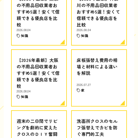
の不用品回収業者お
川の不用品回収業者
すすめ5選！安くて信
おすすめ5選！安くて
頼できる優良店を比
信頼できる優良店を
較
比較
2026.08.04
2026.08.04
知識
知識
【2026年最新】大阪
床板張替え費用の相
の不用品回収業者お
場と材料による違い
すすめ5選！安くて信
を解説
頼できる優良店を比
較
2026.07.27
家
2026.08.04
知識
週末の二日間でリビ
洗面所クロスのセル
ングを劇的に変えた
フ張替えでカビを防
クロスのＤＩＹ奮闘
ぐ専門的工夫