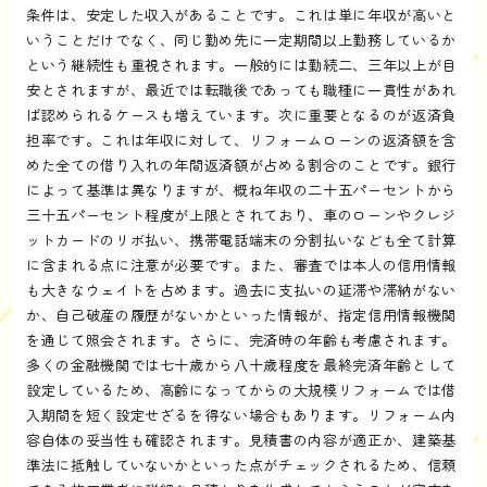
条件は、安定した収入があることです。これは単に年収が高いと
いうことだけでなく、同じ勤め先に一定期間以上勤務しているか
という継続性も重視されます。一般的には勤続二、三年以上が目
安とされますが、最近では転職後であっても職種に一貫性があれ
ば認められるケースも増えています。次に重要となるのが返済負
担率です。これは年収に対して、リフォームローンの返済額を含
めた全ての借り入れの年間返済額が占める割合のことです。銀行
によって基準は異なりますが、概ね年収の二十五パーセントから
三十五パーセント程度が上限とされており、車のローンやクレジ
ットカードのリボ払い、携帯電話端末の分割払いなども全て計算
に含まれる点に注意が必要です。また、審査では本人の信用情報
も大きなウェイトを占めます。過去に支払いの延滞や滞納がない
か、自己破産の履歴がないかといった情報が、指定信用情報機関
を通じて照会されます。さらに、完済時の年齢も考慮されます。
多くの金融機関では七十歳から八十歳程度を最終完済年齢として
設定しているため、高齢になってからの大規模リフォームでは借
入期間を短く設定せざるを得ない場合もあります。リフォーム内
容自体の妥当性も確認されます。見積書の内容が適正か、建築基
準法に抵触していないかといった点がチェックされるため、信頼