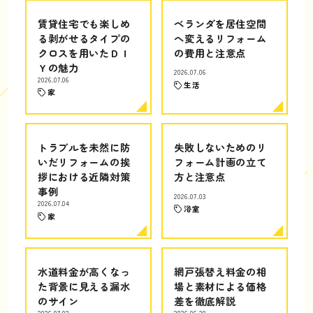
賃貸住宅でも楽しめ
ベランダを居住空間
る剥がせるタイプの
へ変えるリフォーム
クロスを用いたＤＩ
の費用と注意点
Ｙの魅力
2026.07.06
2026.07.06
生活
家
トラブルを未然に防
失敗しないためのリ
いだリフォームの挨
フォーム計画の立て
拶における近隣対策
方と注意点
事例
2026.07.03
2026.07.04
浴室
家
水道料金が高くなっ
網戸張替え料金の相
た背景に見える漏水
場と素材による価格
のサイン
差を徹底解説
2026.07.02
2026.06.30