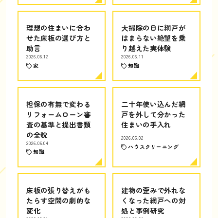
理想の住まいに合わ
大掃除の日に網戸が
せた床板の選び方と
はまらない絶望を乗
助言
り越えた実体験
2026.06.12
2026.06.11
家
知識
担保の有無で変わる
二十年使い込んだ網
リフォームローン審
戸を外して分かった
査の基準と提出書類
住まいの手入れ
の全貌
2026.06.02
2026.06.04
ハウスクリーニング
知識
床板の張り替えがも
建物の歪みで外れな
たらす空間の劇的な
くなった網戸への対
変化
処と事例研究