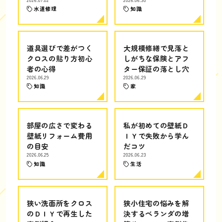
水道修理
知識
道具選びで差がつく
大規模修繕で見落と
クロスの貼り方初心
しがちな保険とアフ
者の心得
ター保証の落とし穴
2026.06.29
2026.06.29
知識
家
部屋の広さで変わる
私が初めての壁紙Ｄ
壁紙リフォーム費用
ＩＹで失敗から学ん
の目安
だコツ
2026.06.25
2026.06.23
知識
生活
狭い洗面所をクロス
狭小住宅の悩みを解
のＤＩＹで再生した
決するベランダの増