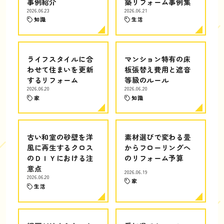
事例紹介
築リフォーム事例集
2026.06.23
2026.06.21
知識
生活
ライフスタイルに合
マンション特有の床
わせて住まいを更新
板張替え費用と遮音
するリフォーム
等級のルール
2026.06.20
2026.06.20
家
知識
古い和室の砂壁を洋
素材選びで変わる畳
風に再生するクロス
からフローリングへ
のＤＩＹにおける注
のリフォーム予算
意点
2026.06.19
2026.06.20
家
生活