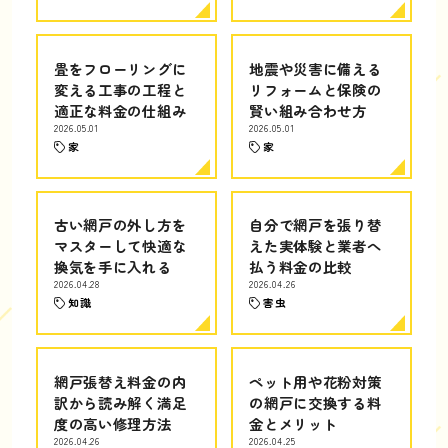
畳をフローリングに
地震や災害に備える
変える工事の工程と
リフォームと保険の
適正な料金の仕組み
賢い組み合わせ方
2026.05.01
2026.05.01
家
家
古い網戸の外し方を
自分で網戸を張り替
マスターして快適な
えた実体験と業者へ
換気を手に入れる
払う料金の比較
2026.04.28
2026.04.26
知識
害虫
網戸張替え料金の内
ペット用や花粉対策
訳から読み解く満足
の網戸に交換する料
度の高い修理方法
金とメリット
2026.04.26
2026.04.25