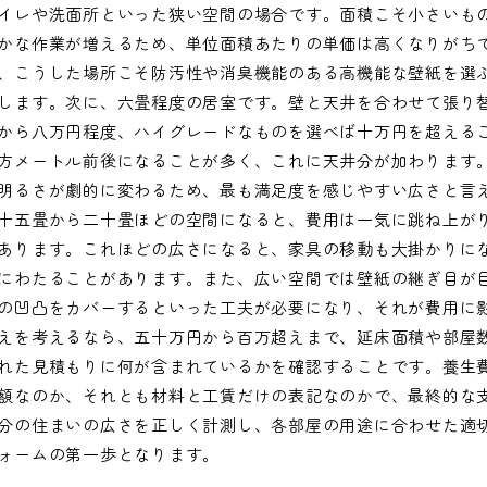
イレや洗面所といった狭い空間の場合です。面積こそ小さいも
かな作業が増えるため、単位面積あたりの単価は高くなりがち
、こうした場所こそ防汚性や消臭機能のある高機能な壁紙を選
します。次に、六畳程度の居室です。壁と天井を合わせて張り
から八万円程度、ハイグレードなものを選べば十万円を超える
方メートル前後になることが多く、これに天井分が加わります
明るさが劇的に変わるため、最も満足度を感じやすい広さと言
十五畳から二十畳ほどの空間になると、費用は一気に跳ね上が
あります。これほどの広さになると、家具の移動も大掛かりに
にわたることがあります。また、広い空間では壁紙の継ぎ目が
の凹凸をカバーするといった工夫が必要になり、それが費用に
えを考えるなら、五十万円から百万超えまで、延床面積や部屋
れた見積もりに何が含まれているかを確認することです。養生
額なのか、それとも材料と工賃だけの表記なのかで、最終的な
分の住まいの広さを正しく計測し、各部屋の用途に合わせた適
ォームの第一歩となります。