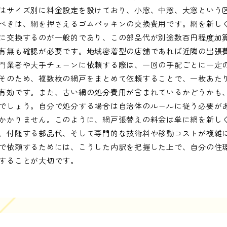
はサイズ別に料金設定を設けており、小窓、中窓、大窓という
べきは、網を押さえるゴムパッキンの交換費用です。網を新し
に交換するのが一般的であり、この部品代が別途数百円程度加
有無も確認が必要です。地域密着型の店舗であれば近隣の出張
門業者や大手チェーンに依頼する際は、一回の手配ごとに一定
そのため、複数枚の網戸をまとめて依頼することで、一枚あた
有効です。また、古い網の処分費用が含まれているかどうかも
でしょう。自分で処分する場合は自治体のルールに従う必要が
かかりません。このように、網戸張替えの料金は単に網を新し
、付随する部品代、そして専門的な技術料や移動コストが複雑
で依頼するためには、こうした内訳を把握した上で、自分の住
することが大切です。