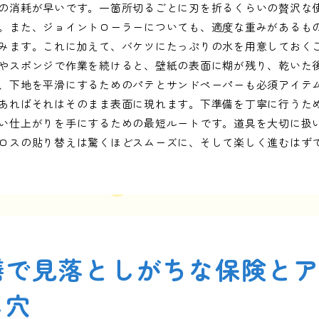
の消耗が早いです。一箇所切るごとに刃を折るくらいの贅沢な
。また、ジョイントローラーについても、適度な重みがあるも
みます。これに加えて、バケツにたっぷりの水を用意しておく
やスポンジで作業を続けると、壁紙の表面に糊が残り、乾いた
、下地を平滑にするためのパテとサンドペーパーも必須アイテ
あればそれはそのまま表面に現れます。下準備を丁寧に行うた
い仕上がりを手にするための最短ルートです。道具を大切に扱
ロスの貼り替えは驚くほどスムーズに、そして楽しく進むはず
繕で見落としがちな保険と
し穴