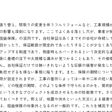
張り替え、間取りの変更を伴うフルリフォームなど、工事規模
の影響も深刻になります。ここでよくある落とし穴が、業者が
瑕疵保険」の混同です。自社保証はあくまでその会社が存続し
弱かったり、保証範囲が限定的であったりすることが少なくあ
アップする制度であり、倒産時もカバーされるという決定的な
後に基礎の沈下や大規模な漏水が見つかることもあり、その修
ん。自社保証だけでは賄いきれないような巨額の損害が発生し
負担せざるを得ない事態に陥ります。また、保険の期間につい
間が設定されますが、工事の箇所によっては一年や二年の短い
が、どの程度の期間、どのような条件で守られるのかを、契約
という大きなプロジェクトを成功させるための防衛策です。さ
ておくべきです。例えば、地震や洪水といった天災による損害
は、瑕疵保険の対象外となるのが一般的です。これらを補完す