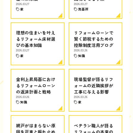
2026.03.27
2026.03.27
家
洗面所
理想の住まいを叶え
リフォームローンで
るリフォーム床材選
賢く節税するための
びの基本知識
控除制度活用ブログ
2026.03.27
2026.03.26
家
知識
金利上昇局面におけ
現場監督が語るリフ
るリフォームローン
ォームの近隣挨拶が
の返済計画と戦略
工事に与える影響
2026.03.26
2026.03.26
知識
家
網戸がはまらない原
ベテラン職人が語る
因を戸車と振れ止め
リフォームの本来の