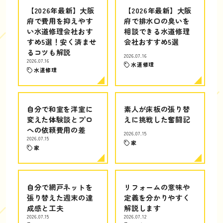
【2026年最新】大阪
【2026年最新】大阪
府で費用を抑えやす
府で排水口の臭いを
い水道修理会社おす
相談できる水道修理
すめ5選！安く済ませ
会社おすすめ5選
るコツも解説
2026.07.16
2026.07.16
水道修理
水道修理
自分で和室を洋室に
素人が床板の張り替
変えた体験談とプロ
えに挑戦した奮闘記
への依頼費用の差
2026.07.15
2026.07.15
家
家
自分で網戸ネットを
リフォームの意味や
張り替えた週末の達
定義を分かりやすく
成感と工夫
解説します
2026.07.15
2026.07.12