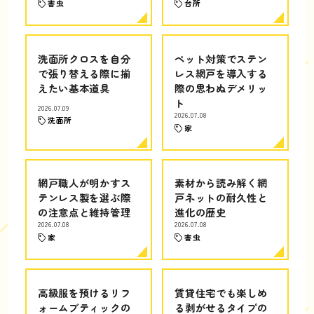
害虫
台所
洗面所クロスを自分
ペット対策でステン
で張り替える際に揃
レス網戸を導入する
えたい基本道具
際の思わぬデメリッ
ト
2026.07.09
2026.07.08
洗面所
家
網戸職人が明かすス
素材から読み解く網
テンレス製を選ぶ際
戸ネットの耐久性と
の注意点と維持管理
進化の歴史
2026.07.08
2026.07.08
家
害虫
高級服を預けるリフ
賃貸住宅でも楽しめ
ォームブティックの
る剥がせるタイプの