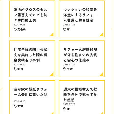
洗面所クロスのセル
マンションの和室を
フ張替えでカビを防
洋室にするリフォー
ぐ専門的工夫
ム費用と防音規定
2026.07.26
2026.07.26
洗面所
家
住宅全体の網戸張替
リフォーム瑕疵保険
えを実施した際の料
が守る住まいの品質
金見積もり事例
と安心の仕組み
2026.07.25
2026.07.25
害虫
生活
我が家の壁紙リフォ
週末の模様替えで壁
ーム費用に驚いた話
紙を自分で貼ってみ
た感想
2026.07.25
2026.07.25
知識
家