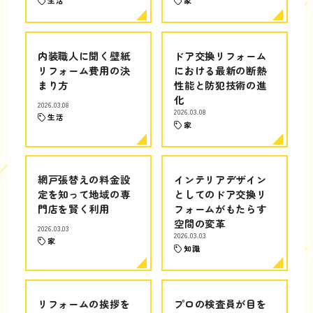
生活
家
内装職人に聞く壁紙
ドア交換リフォーム
リフォーム費用の決
における最新の断熱
まり方
性能と防犯技術の進
化
2026.03.08
2026.03.08
生活
家
網戸張替えの料金設
インテリアデザイン
定を知って地域の専
としてのドア交換リ
門店を賢く利用
フォームがもたらす
空間の変革
2026.03.03
2026.03.03
家
知識
リフォームの挨拶を
プロの検査員が目を