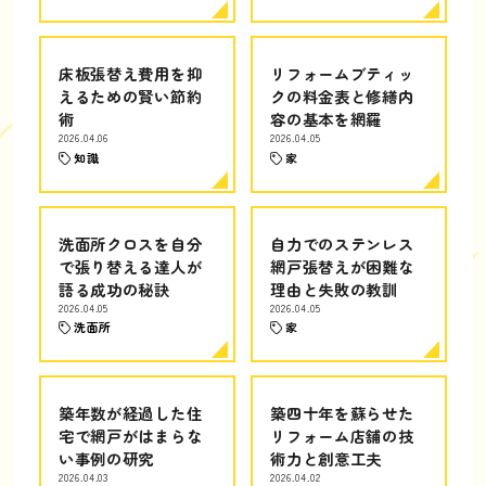
床板張替え費用を抑
リフォームブティッ
えるための賢い節約
クの料金表と修繕内
術
容の基本を網羅
2026.04.06
2026.04.05
知識
家
洗面所クロスを自分
自力でのステンレス
で張り替える達人が
網戸張替えが困難な
語る成功の秘訣
理由と失敗の教訓
2026.04.05
2026.04.05
洗面所
家
築年数が経過した住
築四十年を蘇らせた
宅で網戸がはまらな
リフォーム店舗の技
い事例の研究
術力と創意工夫
2026.04.03
2026.04.02