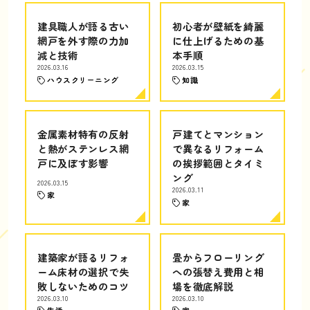
建具職人が語る古い
初心者が壁紙を綺麗
網戸を外す際の力加
に仕上げるための基
減と技術
本手順
2026.03.16
2026.03.15
ハウスクリーニング
知識
金属素材特有の反射
戸建てとマンション
と熱がステンレス網
で異なるリフォーム
戸に及ぼす影響
の挨拶範囲とタイミ
ング
2026.03.15
2026.03.11
家
家
建築家が語るリフォ
畳からフローリング
ーム床材の選択で失
への張替え費用と相
敗しないためのコツ
場を徹底解説
2026.03.10
2026.03.10