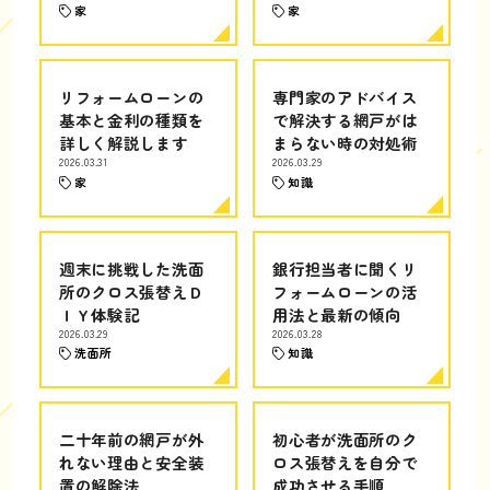
家
家
リフォームローンの
専門家のアドバイス
基本と金利の種類を
で解決する網戸がは
詳しく解説します
まらない時の対処術
2026.03.31
2026.03.29
家
知識
週末に挑戦した洗面
銀行担当者に聞くリ
所のクロス張替えＤ
フォームローンの活
ＩＹ体験記
用法と最新の傾向
2026.03.29
2026.03.28
洗面所
知識
二十年前の網戸が外
初心者が洗面所のク
れない理由と安全装
ロス張替えを自分で
置の解除法
成功させる手順