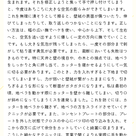
生まれます。それを修正しようと焦って手で押し付けてしまう
と、今度はあちこちに大きな空気の膨らみができてしまいます。
これを無理に潰そうとして擦ると、壁紙の表面が傷ついたり、伸
びてしまったりして、取り返しのつかないことになります。正し
い方法は、幅の広い撫でハケを使い、中心から上下、そして左右
へと、空気を追い出すように優しく一定の方向に撫でていくこと
です。もし大きな気泡が残ってしまったら、一度その部分まで剥
がして貼り直す勇気が必要です。また、裁断においても失敗はつ
きものです。特に天井と壁の境目や、巾木との接点では、地ベラ
をしっかりと角に押し当て、カッターを寝かせるようにして一気
に切る必要があります。このとき、力を入れすぎると下地まで切
ってしまいますし、力が弱いと壁紙が繋がったままになり、引き
ちぎるような形になって断面がガタガタになります。私は最初の
頃、地ベラを動かす際にカッターを壁から離してしまい、切り口
が斜めになってしまうミスを連発しました。これを防ぐには、カ
ッターを地ベラから離さず、地ベラの方をスライドさせていくテ
クニックが必要です。また、コンセントプレートの部分は、プレ
ートを外した状態でクロスの中心にバツ印の切り込みを入れ、そ
こから四方に広げて余分をカットしていくと綺麗に収まります。
こうした細かなテクニックは、言葉で聞くよりも実際に手を動か