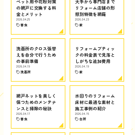
ペット用や花粉対策
大手から専門店まで
の網戸に交換する料
リフォーム店舗の形
金とメリット
態別特徴を網羅
2026.04.25
2026.04.23
害虫
家
洗面所のクロス張替
リフォームブティッ
えを自分で行うため
クの料金表で見落と
の事前準備
しがちな追加費用
2026.04.19
2026.04.19
洗面所
家
網戸ネットを美しく
水回りのリフォーム
保つためのメンテナ
床材に最適な素材と
ンスと掃除の秘訣
施工事例の紹介
2026.04.17
2026.04.15
害虫
台所