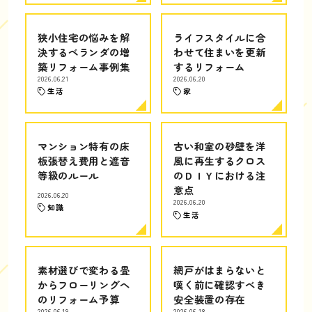
狭小住宅の悩みを解
ライフスタイルに合
決するベランダの増
わせて住まいを更新
築リフォーム事例集
するリフォーム
2026.06.21
2026.06.20
生活
家
マンション特有の床
古い和室の砂壁を洋
板張替え費用と遮音
風に再生するクロス
等級のルール
のＤＩＹにおける注
意点
2026.06.20
2026.06.20
知識
生活
素材選びで変わる畳
網戸がはまらないと
からフローリングへ
嘆く前に確認すべき
のリフォーム予算
安全装置の存在
2026.06.19
2026.06.18