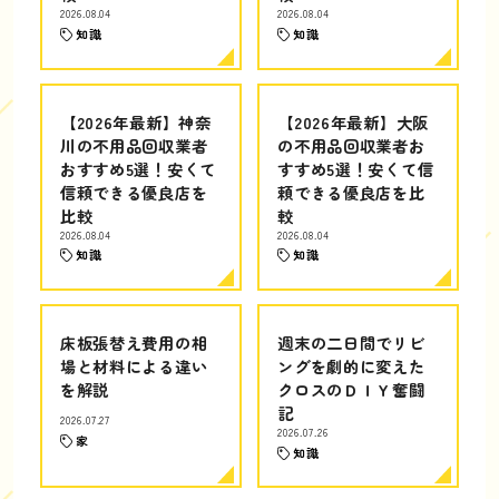
2026.08.04
2026.08.04
知識
知識
【2026年最新】神奈
【2026年最新】大阪
川の不用品回収業者
の不用品回収業者お
おすすめ5選！安くて
すすめ5選！安くて信
信頼できる優良店を
頼できる優良店を比
比較
較
2026.08.04
2026.08.04
知識
知識
床板張替え費用の相
週末の二日間でリビ
場と材料による違い
ングを劇的に変えた
を解説
クロスのＤＩＹ奮闘
記
2026.07.27
2026.07.26
家
知識