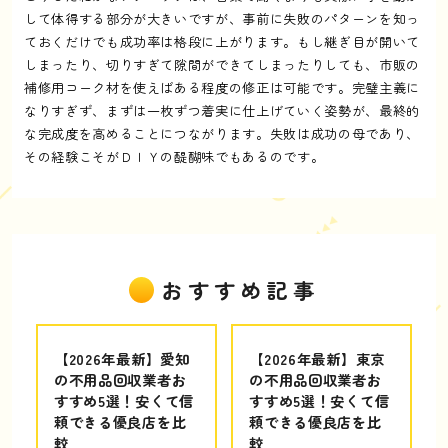
して体得する部分が大きいですが、事前に失敗のパターンを知っ
ておくだけでも成功率は格段に上がります。もし継ぎ目が開いて
しまったり、切りすぎて隙間ができてしまったりしても、市販の
補修用コーク材を使えばある程度の修正は可能です。完璧主義に
なりすぎず、まずは一枚ずつ着実に仕上げていく姿勢が、最終的
な完成度を高めることにつながります。失敗は成功の母であり、
その経験こそがＤＩＹの醍醐味でもあるのです。
おすすめ記事
【2026年最新】愛知
【2026年最新】東京
の不用品回収業者お
の不用品回収業者お
すすめ5選！安くて信
すすめ5選！安くて信
頼できる優良店を比
頼できる優良店を比
較
較