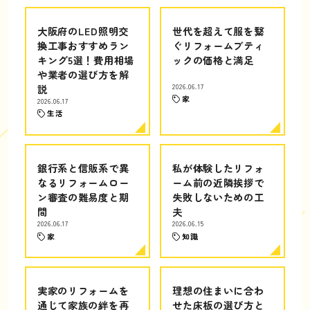
大阪府のLED照明交
世代を超えて服を繋
換工事おすすめラン
ぐリフォームブティ
キング5選！費用相場
ックの価格と満足
や業者の選び方を解
説
2026.06.17
家
2026.06.17
生活
銀行系と信販系で異
私が体験したリフォ
なるリフォームロー
ーム前の近隣挨拶で
ン審査の難易度と期
失敗しないための工
間
夫
2026.06.17
2026.06.15
家
知識
実家のリフォームを
理想の住まいに合わ
通じて家族の絆を再
せた床板の選び方と