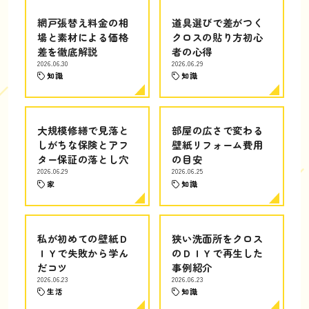
網戸張替え料金の相
道具選びで差がつく
場と素材による価格
クロスの貼り方初心
差を徹底解説
者の心得
2026.06.30
2026.06.29
知識
知識
大規模修繕で見落と
部屋の広さで変わる
しがちな保険とアフ
壁紙リフォーム費用
ター保証の落とし穴
の目安
2026.06.29
2026.06.25
家
知識
私が初めての壁紙Ｄ
狭い洗面所をクロス
ＩＹで失敗から学ん
のＤＩＹで再生した
だコツ
事例紹介
2026.06.23
2026.06.23
生活
知識