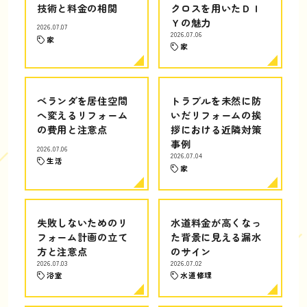
技術と料金の相関
クロスを用いたＤＩ
Ｙの魅力
2026.07.07
2026.07.06
家
家
ベランダを居住空間
トラブルを未然に防
へ変えるリフォーム
いだリフォームの挨
の費用と注意点
拶における近隣対策
事例
2026.07.06
2026.07.04
生活
家
失敗しないためのリ
水道料金が高くなっ
フォーム計画の立て
た背景に見える漏水
方と注意点
のサイン
2026.07.03
2026.07.02
浴室
水道修理