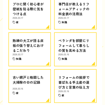
プロに聞く初心者が
専門店が教えるリフ
壁紙を貼る際に気を
ォームブティックの
つける点
料金表の活用法
2026.03.17
2026.03.17
家
知識
熟練の大工が語る床
ベランダを部屋にリ
板の張り替えにおけ
フォームして暮らし
るこだわり
の質を高める方法
2026.03.17
2026.03.16
知識
知識
古い網戸と格闘した
リフォームの挨拶で
大掃除の日の記録
喜ばれる手土産の選
び方と言葉の伝え方
2026.03.16
2026.03.16
家
家