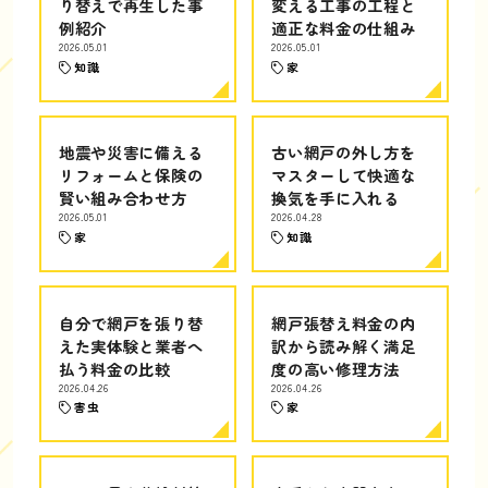
り替えで再生した事
変える工事の工程と
例紹介
適正な料金の仕組み
2026.05.01
2026.05.01
知識
家
地震や災害に備える
古い網戸の外し方を
リフォームと保険の
マスターして快適な
賢い組み合わせ方
換気を手に入れる
2026.05.01
2026.04.28
家
知識
自分で網戸を張り替
網戸張替え料金の内
えた実体験と業者へ
訳から読み解く満足
払う料金の比較
度の高い修理方法
2026.04.26
2026.04.26
害虫
家