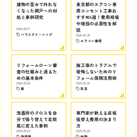
建物の歪みで外れな
東京都のエアコン専
くなった網戸への対
用コンセント工事お
処と事例研究
すすめ5選！費用相場
や増設の必要性を解
2026.05.31
説
ハウスクリーニング
2026.05.30
エアコン修理
リフォームローン審
施工後のトラブルで
査の仕組みと通るた
後悔しないためのリ
めの基本条件
フォーム保険活用術
2026.05.28
2026.05.26
家
生活
洗面所のクロスを自
専門家が教える床板
分で張り替えて北欧
張替え費用の決まり
風に変えた事例
方
2026.05.23
2026.05.20
洗面所
知識