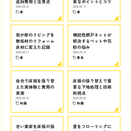
追加費用と注意点
要なポイントとコツ
2026.05.12
2026.05.11
家
家
我が家のリビングを
機能性網戸ネットが
無垢材のリフォーム
解決するペットや花
床材に変えた記録
粉の悩み
2026.05.11
2026.05.10
家
害虫
自分で床板を張り替
床板の張り替えで重
えた実体験と費用の
要な下地処理と技術
真実
的視点
2026.05.10
2026.05.02
知識
知識
古い実家を床板の張
畳をフローリングに