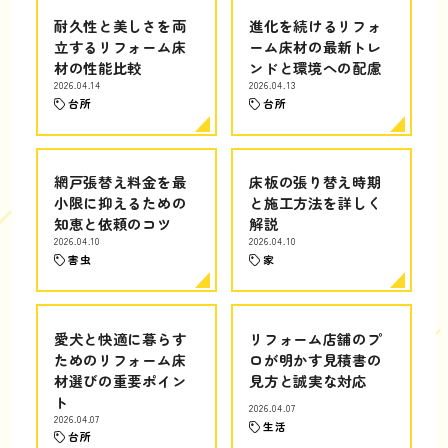
耐久性と美しさを両
進化を続けるリフォ
立するリフォーム床
ーム床材の最新トレ
材の性能比較
ンドと環境への配慮
2026.04.14
2026.04.13
台所
台所
網戸張替え料金を最
床板の張り替え時期
小限に抑えるための
と施工方法を詳しく
知恵と依頼のコツ
解説
2026.04.10
2026.04.10
害虫
家
愛犬と快適に暮らす
リフォーム店舗のプ
ためのリフォーム床
ロが明かす見積書の
材選びの重要ポイン
見方と誠実な対応
ト
2026.04.07
2026.04.07
生活
台所