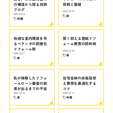
の構造から探る技術
役割と価値
ブログ
2026.03.23
2026.03.24
家
知識
快適な室内環境を作
賢く抑える壁紙リフ
るベランダの部屋化
ォーム費用の節約術
リフォーム術
2026.03.18
2026.03.21
家
家
私が体験したリフォ
住宅全体の床板張替
ームローン審査の結
え費用を最適化する
果が出るまでの不安
コツ
2026.03.18
2026.03.17
家
知識