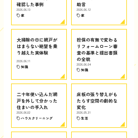
確認した事例
助言
2026.06.13
2026.06.12
家
家
大掃除の日に網戸が
担保の有無で変わる
はまらない絶望を乗
リフォームローン審
り越えた実体験
査の基準と提出書類
の全貌
2026.06.11
2026.06.04
知識
知識
二十年使い込んだ網
床板の張り替えがも
戸を外して分かった
たらす空間の劇的な
住まいの手入れ
変化
2026.06.02
2026.05.31
ハウスクリーニング
生活