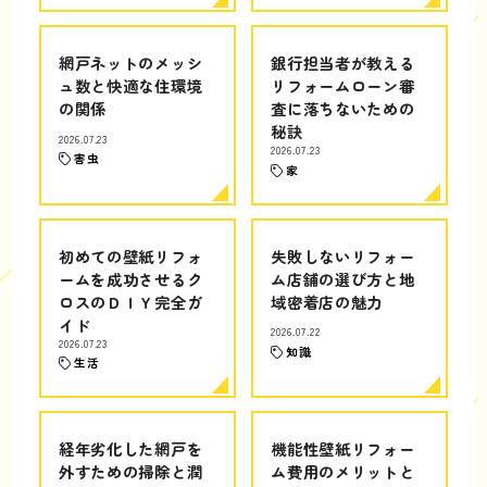
網戸ネットのメッシ
銀行担当者が教える
ュ数と快適な住環境
リフォームローン審
の関係
査に落ちないための
秘訣
2026.07.23
2026.07.23
害虫
家
初めての壁紙リフォ
失敗しないリフォー
ームを成功させるク
ム店舗の選び方と地
ロスのＤＩＹ完全ガ
域密着店の魅力
イド
2026.07.22
2026.07.23
知識
生活
経年劣化した網戸を
機能性壁紙リフォー
外すための掃除と潤
ム費用のメリットと