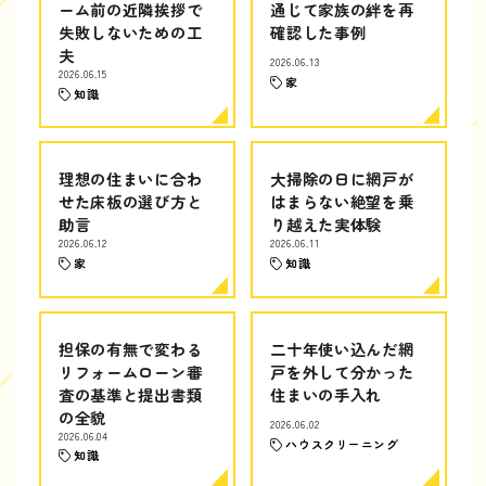
ーム前の近隣挨拶で
通じて家族の絆を再
失敗しないための工
確認した事例
夫
2026.06.13
2026.06.15
家
知識
理想の住まいに合わ
大掃除の日に網戸が
せた床板の選び方と
はまらない絶望を乗
助言
り越えた実体験
2026.06.12
2026.06.11
家
知識
担保の有無で変わる
二十年使い込んだ網
リフォームローン審
戸を外して分かった
査の基準と提出書類
住まいの手入れ
の全貌
2026.06.02
2026.06.04
ハウスクリーニング
知識