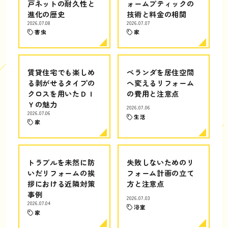
戸ネットの耐久性と
ォームブティックの
進化の歴史
技術と料金の相関
2026.07.08
2026.07.07
害虫
家
賃貸住宅でも楽しめ
ベランダを居住空間
る剥がせるタイプの
へ変えるリフォーム
クロスを用いたＤＩ
の費用と注意点
Ｙの魅力
2026.07.06
2026.07.06
生活
家
トラブルを未然に防
失敗しないためのリ
いだリフォームの挨
フォーム計画の立て
拶における近隣対策
方と注意点
事例
2026.07.03
2026.07.04
浴室
家