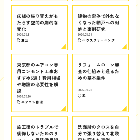
床板の張り替えがも
建物の歪みで外れな
たらす空間の劇的な
くなった網戸への対
変化
処と事例研究
2026.05.31
2026.05.31
生活
ハウスクリーニング
東京都のエアコン専
リフォームローン審
用コンセント工事お
査の仕組みと通るた
すすめ5選！費用相場
めの基本条件
や増設の必要性を解
説
2026.05.28
家
2026.05.30
エアコン修理
施工後のトラブルで
洗面所のクロスを自
後悔しないためのリ
分で張り替えて北欧
フォーム保険活用術
風に変えた事例