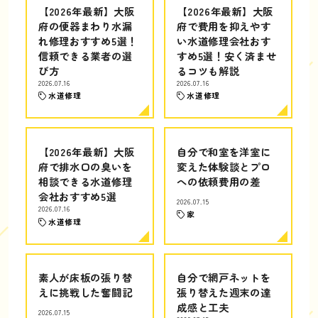
【2026年最新】大阪
【2026年最新】大阪
府の便器まわり水漏
府で費用を抑えやす
れ修理おすすめ5選！
い水道修理会社おす
信頼できる業者の選
すめ5選！安く済ませ
び方
るコツも解説
2026.07.16
2026.07.16
水道修理
水道修理
【2026年最新】大阪
自分で和室を洋室に
府で排水口の臭いを
変えた体験談とプロ
相談できる水道修理
への依頼費用の差
会社おすすめ5選
2026.07.15
2026.07.16
家
水道修理
素人が床板の張り替
自分で網戸ネットを
えに挑戦した奮闘記
張り替えた週末の達
成感と工夫
2026.07.15