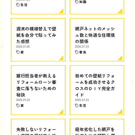
知識
生活
週末の模様替えで壁
網戸ネットのメッシ
紙を自分で貼ってみ
ュ数と快適な住環境
た感想
の関係
2026.07.25
2026.07.23
家
害虫
銀行担当者が教える
初めての壁紙リフォ
リフォームローン審
ームを成功させるク
査に落ちないための
ロスのＤＩＹ完全ガ
秘訣
イド
2026.07.23
2026.07.23
家
生活
失敗しないリフォー
経年劣化した網戸を