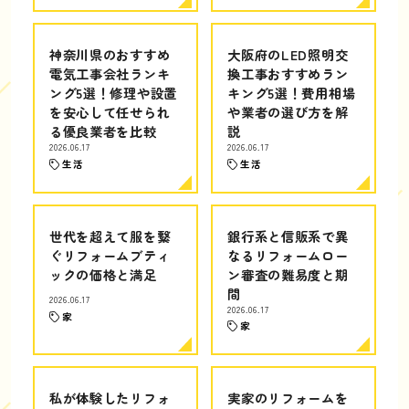
神奈川県のおすすめ
大阪府のLED照明交
電気工事会社ランキ
換工事おすすめラン
ング5選！修理や設置
キング5選！費用相場
を安心して任せられ
や業者の選び方を解
る優良業者を比較
説
2026.06.17
2026.06.17
生活
生活
世代を超えて服を繋
銀行系と信販系で異
ぐリフォームブティ
なるリフォームロー
ックの価格と満足
ン審査の難易度と期
間
2026.06.17
2026.06.17
家
家
私が体験したリフォ
実家のリフォームを