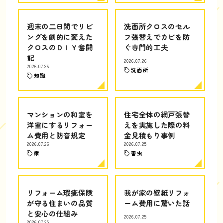
週末の二日間でリビ
洗面所クロスのセル
ングを劇的に変えた
フ張替えでカビを防
クロスのＤＩＹ奮闘
ぐ専門的工夫
記
2026.07.26
2026.07.26
洗面所
知識
マンションの和室を
住宅全体の網戸張替
洋室にするリフォー
えを実施した際の料
ム費用と防音規定
金見積もり事例
2026.07.26
2026.07.25
家
害虫
リフォーム瑕疵保険
我が家の壁紙リフォ
が守る住まいの品質
ーム費用に驚いた話
と安心の仕組み
2026.07.25
2026.07.25