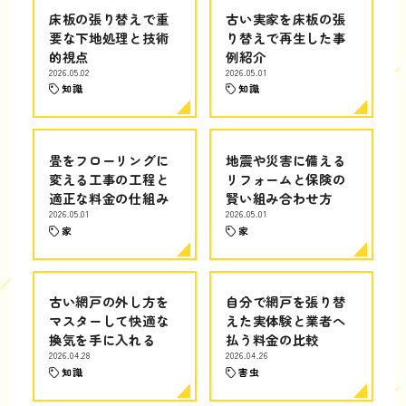
床板の張り替えで重
古い実家を床板の張
要な下地処理と技術
り替えで再生した事
的視点
例紹介
2026.05.02
2026.05.01
知識
知識
畳をフローリングに
地震や災害に備える
変える工事の工程と
リフォームと保険の
適正な料金の仕組み
賢い組み合わせ方
2026.05.01
2026.05.01
家
家
古い網戸の外し方を
自分で網戸を張り替
マスターして快適な
えた実体験と業者へ
換気を手に入れる
払う料金の比較
2026.04.28
2026.04.26
知識
害虫