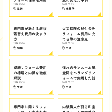
2026.05.26
2026.05.23
生活
洗面所
専門家が教える床板
火災保険の給付金を
張替え費用の決まり
リフォーム費用に充
方
てる際の注意点
2026.05.20
2026.05.18
知識
生活
壁紙リフォーム費用
憧れのサンルーム風
の相場と内訳を徹底
空間をベランダリフ
解説
ォームで実現した話
2026.05.18
2026.05.17
生活
生活
専門家に聞くリフォ
内装職人が語る和室
ームローン審査を左
リフォームの意外な