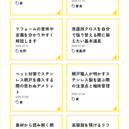
2026.07.15
家
害虫
リフォームの意味や
洗面所クロスを自分
定義を分かりやすく
で張り替える際に揃
解説します
えたい基本道具
2026.07.12
2026.07.09
台所
洗面所
ペット対策でステン
網戸職人が明かすス
レス網戸を導入する
テンレス製を選ぶ際
際の思わぬデメリッ
の注意点と維持管理
ト
2026.07.08
2026.07.08
家
家
素材から読み解く網
高級服を預けるリフ