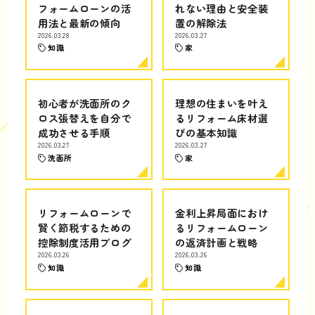
フォームローンの活
れない理由と安全装
用法と最新の傾向
置の解除法
2026.03.28
2026.03.27
知識
家
初心者が洗面所のク
理想の住まいを叶え
ロス張替えを自分で
るリフォーム床材選
成功させる手順
びの基本知識
2026.03.27
2026.03.27
洗面所
家
リフォームローンで
金利上昇局面におけ
賢く節税するための
るリフォームローン
控除制度活用ブログ
の返済計画と戦略
2026.03.26
2026.03.26
知識
知識