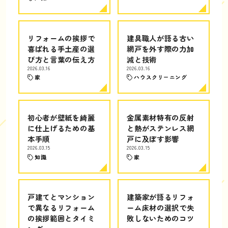
リフォームの挨拶で
建具職人が語る古い
喜ばれる手土産の選
網戸を外す際の力加
び方と言葉の伝え方
減と技術
2026.03.16
2026.03.16
家
ハウスクリーニング
初心者が壁紙を綺麗
金属素材特有の反射
に仕上げるための基
と熱がステンレス網
本手順
戸に及ぼす影響
2026.03.15
2026.03.15
知識
家
戸建てとマンション
建築家が語るリフォ
で異なるリフォーム
ーム床材の選択で失
の挨拶範囲とタイミ
敗しないためのコツ