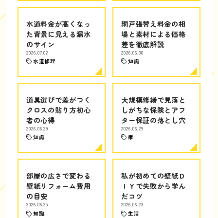
水道料金が高くなっ
網戸張替え料金の相
た背景に見える漏水
場と素材による価格
のサイン
差を徹底解説
2026.07.02
2026.06.30
水道修理
知識
道具選びで差がつく
大規模修繕で見落と
クロスの貼り方初心
しがちな保険とアフ
者の心得
ター保証の落とし穴
2026.06.29
2026.06.29
知識
家
部屋の広さで変わる
私が初めての壁紙Ｄ
壁紙リフォーム費用
ＩＹで失敗から学ん
の目安
だコツ
2026.06.25
2026.06.23
知識
生活