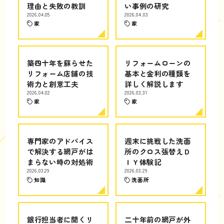
理由と失敗の教訓
い事例の研究
2026.04.05
2026.04.03
家
家
築四十年を蘇らせた
リフォームローンの
リフォーム店舗の技
基本と金利の種類を
術力と創意工夫
詳しく解説します
2026.04.02
2026.03.31
家
家
専門家のアドバイス
週末に挑戦した洗面
で解決する網戸がは
所のクロス張替えＤ
まらない時の対処術
ＩＹ体験記
2026.03.29
2026.03.29
知識
洗面所
銀行担当者に聞くリ
二十年前の網戸が外