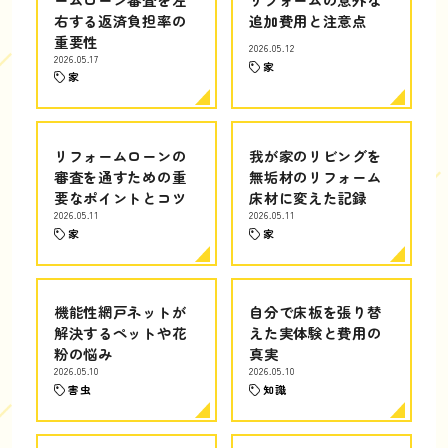
右する返済負担率の
追加費用と注意点
重要性
2026.05.12
2026.05.17
家
家
リフォームローンの
我が家のリビングを
審査を通すための重
無垢材のリフォーム
要なポイントとコツ
床材に変えた記録
2026.05.11
2026.05.11
家
家
機能性網戸ネットが
自分で床板を張り替
解決するペットや花
えた実体験と費用の
粉の悩み
真実
2026.05.10
2026.05.10
害虫
知識