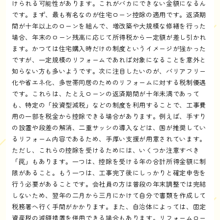
けられる可能性があります。これがバカにできない金額になるん
です。まず、最も有名なのが住宅ローン控除の適用です。返済期
間が十年以上のローンを組んで、増改築や大規模な修繕を行った
場合、年末のローン残高に応じて所得税から一定額が差し引かれ
ます。かつては住宅購入時だけの制度というイメージが強かった
ですが、一定規模のリフォームであれば対象になることを意外と
知らない方も多いようです。次に注目したいのが、バリアフリー
化や省エネ化、多世帯同居のためのリフォームに対する税制優遇
です。これらは、たとえローンの返済期間が十年未満であって
も、特定の「投資型減税」などの制度を利用することで、工事費
用の一部を税金から控除できる場合があります。例えば、手すり
の設置や段差の解消、二重サッシの導入などは、国が推奨してい
るリフォーム内容であるため、手厚い支援が用意されています。
ただし、これらの控除を受けるためには、いくつか注意すべき
「罠」もあります。一つは、控除を受ける年の合計所得金額に制
限があること。もう一つは、工事完了後にしっかりと確定申告を
行う必要があることです。会社員の方は普段の年末調整では完結
しないため、翌年の二月から三月にかけて自分で書類を作成して
税務署へ行く手間がかかります。また、自治体によっては、固定
資産税の減額措置を併用できる場合もあります。リフォームロー