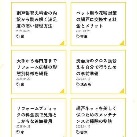
網戸張替え料金の内
ペット用や花粉対策
訳から読み解く満足
の網戸に交換する料
度の高い修理方法
金とメリット
2026.04.26
2026.04.25
家
害虫
大手から専門店まで
洗面所のクロス張替
リフォーム店舗の形
えを自分で行うため
態別特徴を網羅
の事前準備
2026.04.23
2026.04.19
家
洗面所
リフォームブティッ
網戸ネットを美しく
クの料金表で見落と
保つためのメンテナ
しがちな追加費用
ンスと掃除の秘訣
2026.04.19
2026.04.17
家
害虫