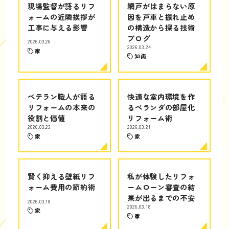
現場監督が語るリフ
網戸がはまらない原
ォームの近隣挨拶が
因を戸車と振れ止め
工事に与える影響
の構造から探る技術
ブログ
2026.03.26
2026.03.24
家
知識
ベテラン職人が語る
快適な室内環境を作
リフォームの本来の
るベランダの部屋化
役割と価値
リフォーム術
2026.03.23
2026.03.21
家
家
賢く抑える壁紙リフ
私が体験したリフォ
ォーム費用の節約術
ームローン審査の結
果が出るまでの不安
2026.03.18
2026.03.18
家
家