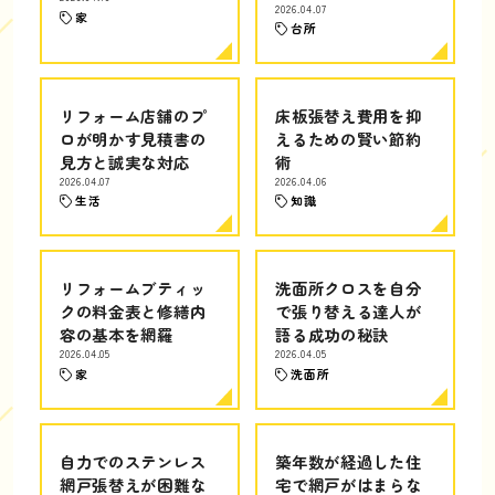
2026.04.07
家
台所
リフォーム店舗のプ
床板張替え費用を抑
ロが明かす見積書の
えるための賢い節約
見方と誠実な対応
術
2026.04.07
2026.04.06
生活
知識
リフォームブティッ
洗面所クロスを自分
クの料金表と修繕内
で張り替える達人が
容の基本を網羅
語る成功の秘訣
2026.04.05
2026.04.05
家
洗面所
自力でのステンレス
築年数が経過した住
網戸張替えが困難な
宅で網戸がはまらな