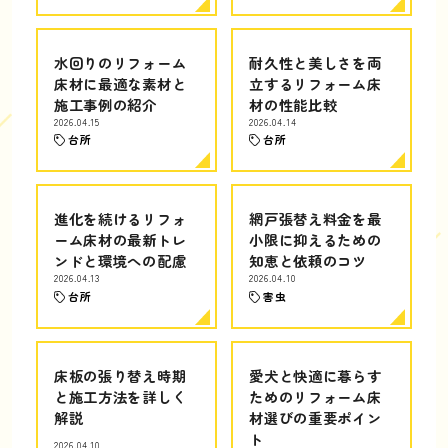
水回りのリフォーム
耐久性と美しさを両
床材に最適な素材と
立するリフォーム床
施工事例の紹介
材の性能比較
2026.04.15
2026.04.14
台所
台所
進化を続けるリフォ
網戸張替え料金を最
ーム床材の最新トレ
小限に抑えるための
ンドと環境への配慮
知恵と依頼のコツ
2026.04.13
2026.04.10
台所
害虫
床板の張り替え時期
愛犬と快適に暮らす
と施工方法を詳しく
ためのリフォーム床
解説
材選びの重要ポイン
ト
2026.04.10