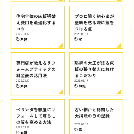
住宅全体の床板張替
プロに聞く初心者が
え費用を最適化する
壁紙を貼る際に気を
コツ
つける点
2026.03.17
2026.03.17
知識
家
専門店が教えるリフ
熟練の大工が語る床
ォームブティックの
板の張り替えにおけ
料金表の活用法
るこだわり
2026.03.17
2026.03.17
知識
知識
ベランダを部屋にリ
古い網戸と格闘した
フォームして暮らし
大掃除の日の記録
の質を高める方法
2026.03.16
2026.03.16
家
知識