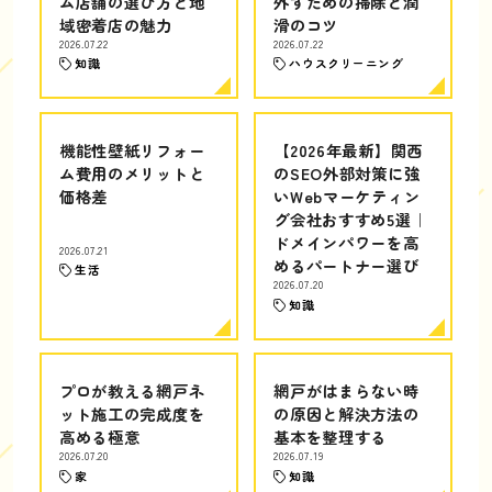
ム店舗の選び方と地
外すための掃除と潤
域密着店の魅力
滑のコツ
2026.07.22
2026.07.22
知識
ハウスクリーニング
機能性壁紙リフォー
【2026年最新】関西
ム費用のメリットと
のSEO外部対策に強
価格差
いWebマーケティン
グ会社おすすめ5選｜
ドメインパワーを高
2026.07.21
めるパートナー選び
生活
2026.07.20
知識
プロが教える網戸ネ
網戸がはまらない時
ット施工の完成度を
の原因と解決方法の
高める極意
基本を整理する
2026.07.20
2026.07.19
家
知識