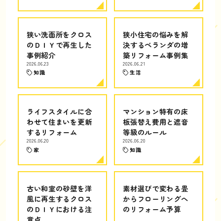
狭い洗面所をクロス
狭小住宅の悩みを解
のＤＩＹで再生した
決するベランダの増
事例紹介
築リフォーム事例集
2026.06.23
2026.06.21
知識
生活
ライフスタイルに合
マンション特有の床
わせて住まいを更新
板張替え費用と遮音
するリフォーム
等級のルール
2026.06.20
2026.06.20
家
知識
古い和室の砂壁を洋
素材選びで変わる畳
風に再生するクロス
からフローリングへ
のＤＩＹにおける注
のリフォーム予算
意点