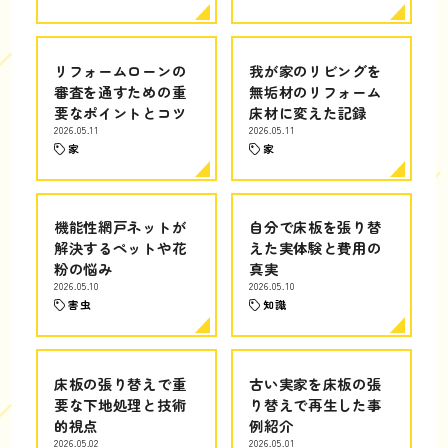
リフォームローンの
我が家のリビングを
審査を通すための重
無垢材のリフォーム
要なポイントとコツ
床材に変えた記録
2026.05.11
2026.05.11
家
家
機能性網戸ネットが
自分で床板を張り替
解決するペットや花
えた実体験と費用の
粉の悩み
真実
2026.05.10
2026.05.10
害虫
知識
床板の張り替えで重
古い実家を床板の張
要な下地処理と技術
り替えで再生した事
的視点
例紹介
2026.05.02
2026.05.01