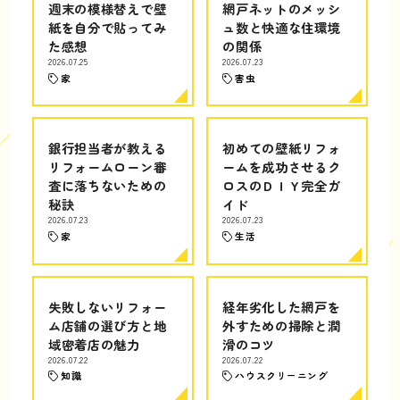
週末の模様替えで壁
網戸ネットのメッシ
紙を自分で貼ってみ
ュ数と快適な住環境
た感想
の関係
2026.07.25
2026.07.23
家
害虫
銀行担当者が教える
初めての壁紙リフォ
リフォームローン審
ームを成功させるク
査に落ちないための
ロスのＤＩＹ完全ガ
秘訣
イド
2026.07.23
2026.07.23
家
生活
失敗しないリフォー
経年劣化した網戸を
ム店舗の選び方と地
外すための掃除と潤
域密着店の魅力
滑のコツ
2026.07.22
2026.07.22
知識
ハウスクリーニング