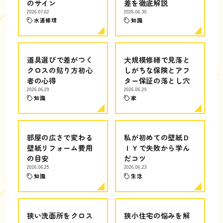
のサイン
差を徹底解説
2026.07.02
2026.06.30
水道修理
知識
道具選びで差がつく
大規模修繕で見落と
クロスの貼り方初心
しがちな保険とアフ
者の心得
ター保証の落とし穴
2026.06.29
2026.06.29
知識
家
部屋の広さで変わる
私が初めての壁紙Ｄ
壁紙リフォーム費用
ＩＹで失敗から学ん
の目安
だコツ
2026.06.25
2026.06.23
知識
生活
狭い洗面所をクロス
狭小住宅の悩みを解