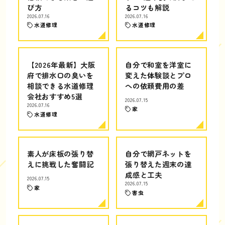
び方
るコツも解説
2026.07.16
2026.07.16
水道修理
水道修理
【2026年最新】大阪
自分で和室を洋室に
府で排水口の臭いを
変えた体験談とプロ
相談できる水道修理
への依頼費用の差
会社おすすめ5選
2026.07.15
2026.07.16
家
水道修理
素人が床板の張り替
自分で網戸ネットを
えに挑戦した奮闘記
張り替えた週末の達
成感と工夫
2026.07.15
2026.07.15
家
害虫