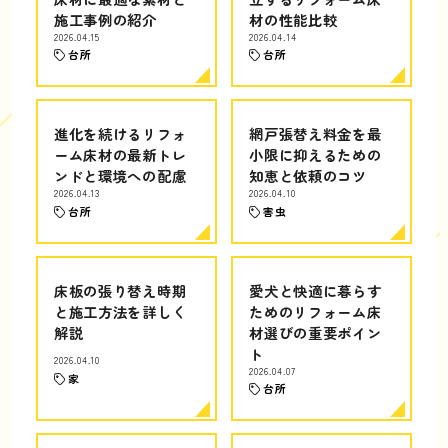
施工事例の紹介
材の性能比較
2026.04.15
2026.04.14
台所
台所
進化を続けるリフォ
網戸張替え料金を最
ーム床材の最新トレ
小限に抑えるための
ンドと環境への配慮
知恵と依頼のコツ
2026.04.13
2026.04.10
台所
害虫
床板の張り替え時期
愛犬と快適に暮らす
と施工方法を詳しく
ためのリフォーム床
解説
材選びの重要ポイン
ト
2026.04.10
2026.04.07
家
台所