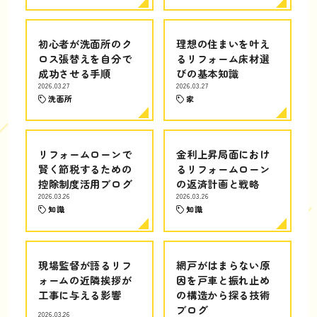
初心者が洗面所のク
理想の住まいを叶え
ロス張替えを自分で
るリフォーム床材選
成功させる手順
びの基本知識
2026.03.27
2026.03.27
洗面所
家
リフォームローンで
金利上昇局面におけ
賢く節税するための
るリフォームローン
控除制度活用ブログ
の返済計画と戦略
2026.03.26
2026.03.26
知識
知識
現場監督が語るリフ
網戸がはまらない原
ォームの近隣挨拶が
因を戸車と振れ止め
工事に与える影響
の構造から探る技術
ブログ
2026.03.26