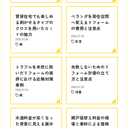
賃貸住宅でも楽しめ
ベランダを居住空間
る剥がせるタイプの
へ変えるリフォーム
クロスを用いたＤＩ
の費用と注意点
Ｙの魅力
2026.07.06
2026.07.06
生活
家
トラブルを未然に防
失敗しないためのリ
いだリフォームの挨
フォーム計画の立て
拶における近隣対策
方と注意点
事例
2026.07.03
2026.07.04
浴室
家
水道料金が高くなっ
網戸張替え料金の相
た背景に見える漏水
場と素材による価格