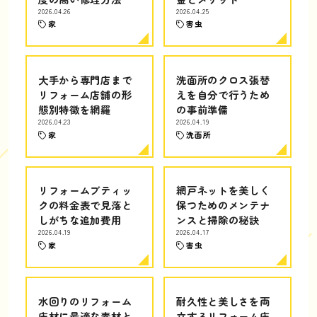
2026.04.26
2026.04.25
家
害虫
大手から専門店まで
洗面所のクロス張替
リフォーム店舗の形
えを自分で行うため
態別特徴を網羅
の事前準備
2026.04.23
2026.04.19
家
洗面所
リフォームブティッ
網戸ネットを美しく
クの料金表で見落と
保つためのメンテナ
しがちな追加費用
ンスと掃除の秘訣
2026.04.19
2026.04.17
家
害虫
水回りのリフォーム
耐久性と美しさを両
床材に最適な素材と
立するリフォーム床