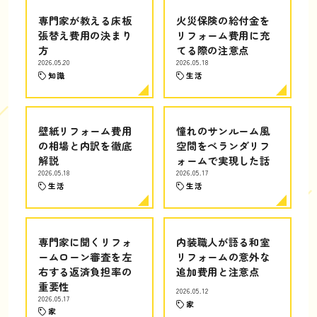
専門家が教える床板
火災保険の給付金を
張替え費用の決まり
リフォーム費用に充
方
てる際の注意点
2026.05.20
2026.05.18
知識
生活
壁紙リフォーム費用
憧れのサンルーム風
の相場と内訳を徹底
空間をベランダリフ
解説
ォームで実現した話
2026.05.18
2026.05.17
生活
生活
専門家に聞くリフォ
内装職人が語る和室
ームローン審査を左
リフォームの意外な
右する返済負担率の
追加費用と注意点
重要性
2026.05.12
2026.05.17
家
家