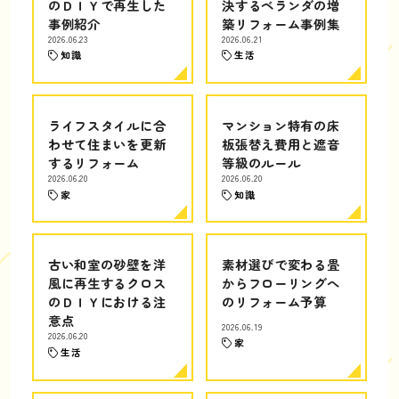
のＤＩＹで再生した
決するベランダの増
事例紹介
築リフォーム事例集
2026.06.23
2026.06.21
知識
生活
ライフスタイルに合
マンション特有の床
わせて住まいを更新
板張替え費用と遮音
するリフォーム
等級のルール
2026.06.20
2026.06.20
家
知識
古い和室の砂壁を洋
素材選びで変わる畳
風に再生するクロス
からフローリングへ
のＤＩＹにおける注
のリフォーム予算
意点
2026.06.19
2026.06.20
家
生活