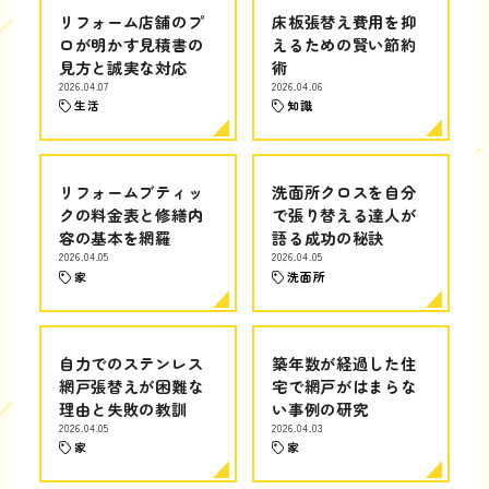
リフォーム店舗のプ
床板張替え費用を抑
ロが明かす見積書の
えるための賢い節約
見方と誠実な対応
術
2026.04.07
2026.04.06
生活
知識
リフォームブティッ
洗面所クロスを自分
クの料金表と修繕内
で張り替える達人が
容の基本を網羅
語る成功の秘訣
2026.04.05
2026.04.05
家
洗面所
自力でのステンレス
築年数が経過した住
網戸張替えが困難な
宅で網戸がはまらな
理由と失敗の教訓
い事例の研究
2026.04.05
2026.04.03
家
家