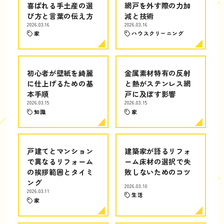
喜ばれる手土産の選
網戸を外す際の力加
び方と言葉の伝え方
減と技術
2026.03.16
2026.03.16
家
ハウスクリーニング
初心者が壁紙を綺麗
金属素材特有の反射
に仕上げるための基
と熱がステンレス網
本手順
戸に及ぼす影響
2026.03.15
2026.03.15
知識
家
戸建てとマンション
建築家が語るリフォ
で異なるリフォーム
ーム床材の選択で失
の挨拶範囲とタイミ
敗しないためのコツ
ング
2026.03.10
2026.03.11
生活
家