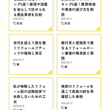
ング5選！修理や設置
キング5選！費用相場
を安心して任せられ
や業者の選び方を解
る優良業者を比較
説
2026.06.17
2026.06.17
生活
生活
世代を超えて服を繋
銀行系と信販系で異
ぐリフォームブティ
なるリフォームロー
ックの価格と満足
ン審査の難易度と期
間
2026.06.17
2026.06.17
家
家
私が体験したリフォ
実家のリフォームを
ーム前の近隣挨拶で
通じて家族の絆を再
失敗しないための工
確認した事例
夫
2026.06.13
2026.06.15
家