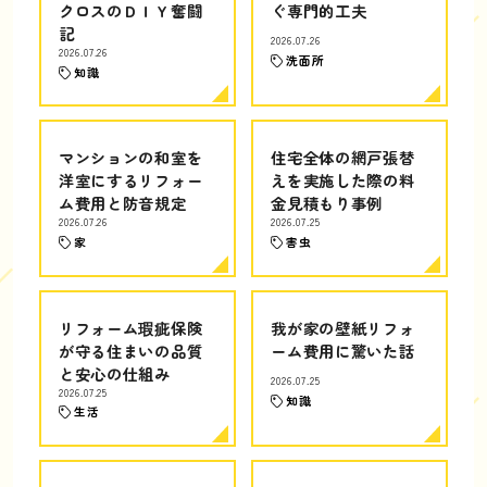
クロスのＤＩＹ奮闘
ぐ専門的工夫
記
2026.07.26
2026.07.26
洗面所
知識
マンションの和室を
住宅全体の網戸張替
洋室にするリフォー
えを実施した際の料
ム費用と防音規定
金見積もり事例
2026.07.26
2026.07.25
家
害虫
リフォーム瑕疵保険
我が家の壁紙リフォ
が守る住まいの品質
ーム費用に驚いた話
と安心の仕組み
2026.07.25
2026.07.25
知識
生活