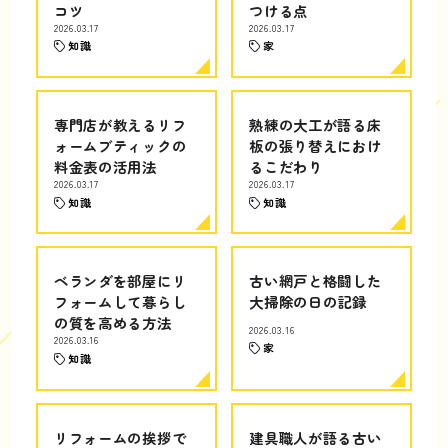
コツ
つける点
2026.03.17
2026.03.17
知識
家
専門店が教えるリフ
熟練の大工が語る床
ォームブティックの
板の張り替えにおけ
料金表の活用法
るこだわり
2026.03.17
2026.03.17
知識
知識
ベランダを部屋にリ
古い網戸と格闘した
フォームして暮らし
大掃除の日の記録
の質を高める方法
2026.03.16
2026.03.16
家
知識
リフォームの挨拶で
建具職人が語る古い