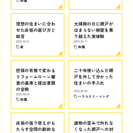
知識
理想の住まいに合わ
大掃除の日に網戸が
せた床板の選び方と
はまらない絶望を乗
助言
り越えた実体験
2026.06.12
2026.06.11
家
知識
担保の有無で変わる
二十年使い込んだ網
リフォームローン審
戸を外して分かった
査の基準と提出書類
住まいの手入れ
の全貌
2026.06.02
2026.06.04
ハウスクリーニング
知識
床板の張り替えがも
建物の歪みで外れな
たらす空間の劇的な
くなった網戸への対