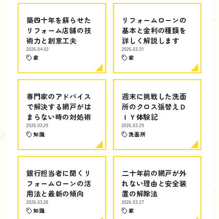
築四十年を蘇らせた
リフォームローンの
リフォーム店舗の技
基本と金利の種類を
術力と創意工夫
詳しく解説します
2026.04.02
2026.03.31
家
家
専門家のアドバイス
週末に挑戦した洗面
で解決する網戸がは
所のクロス張替えＤ
まらない時の対処術
ＩＹ体験記
2026.03.29
2026.03.29
知識
洗面所
銀行担当者に聞くリ
二十年前の網戸が外
フォームローンの活
れない理由と安全装
用法と最新の傾向
置の解除法
2026.03.28
2026.03.27
知識
家