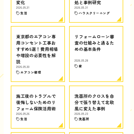
変化
処と事例研究
2026.05.31
2026.05.31
生活
ハウスクリーニング
東京都のエアコン専
リフォームローン審
用コンセント工事お
査の仕組みと通るた
すすめ5選！費用相場
めの基本条件
や増設の必要性を解
説
2026.05.28
家
2026.05.30
エアコン修理
施工後のトラブルで
洗面所のクロスを自
後悔しないためのリ
分で張り替えて北欧
フォーム保険活用術
風に変えた事例
2026.05.26
2026.05.23
生活
洗面所