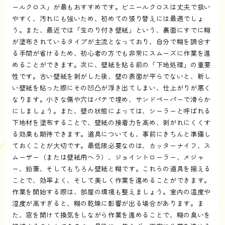
ールクロス」が最もおすすめです。ビニールクロスは丈夫で扱い
やすく、汚れにも強いため、初めての張り替えには最適でしょ
う。また、最近では「生のり付き壁紙」という、裏面にすでに糊
が塗布されているタイプが主流となっており、自分で糊を調合す
る手間が省けるため、初心者の方でも非常にスムーズに作業を進
めることができます。次に、壁紙を貼る前の「下地処理」の重要
性です。古い壁紙を剥がした後、壁の表面が平らでないと、新し
い壁紙を貼った際にその凹凸が浮き出てしまい、仕上がりが悪く
なります。小さな傷や穴はパテで埋め、サンドペーパーで滑らか
にしましょう。また、壁の状態によっては、シーラーと呼ばれる
下地材を塗布することで、壁紙の接着力を高め、剥がれにくくす
る効果も期待できます。道具についても、事前にきちんと準備し
ておくことが大切です。最低限必要なのは、カッターナイフ、ス
ムーザー（または壁紙用ヘラ）、ジョイントローラー、メジャ
ー、鉛筆、そしてもちろん壁紙と糊です。これらの道具を揃える
ことで、効率よく、そして美しく作業を進めることができます。
作業を開始する際は、部屋の環境も整えましょう。室内の温度や
湿度が高すぎると、糊の乾燥に影響が出る場合があります。ま
た、窓を開けて換気をしながら作業を進めることで、糊の臭いを