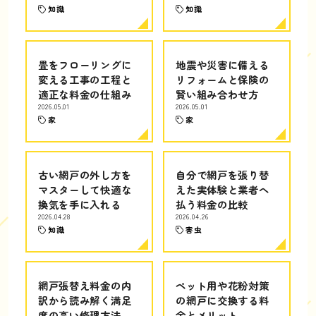
知識
知識
畳をフローリングに
地震や災害に備える
変える工事の工程と
リフォームと保険の
適正な料金の仕組み
賢い組み合わせ方
2026.05.01
2026.05.01
家
家
古い網戸の外し方を
自分で網戸を張り替
マスターして快適な
えた実体験と業者へ
換気を手に入れる
払う料金の比較
2026.04.28
2026.04.26
知識
害虫
網戸張替え料金の内
ペット用や花粉対策
訳から読み解く満足
の網戸に交換する料
度の高い修理方法
金とメリット