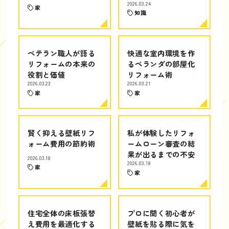
2026.03.24
家
知識
ベテラン職人が語る
快適な室内環境を作
リフォームの本来の
るベランダの部屋化
役割と価値
リフォーム術
2026.03.23
2026.03.21
家
家
賢く抑える壁紙リフ
私が体験したリフォ
ォーム費用の節約術
ームローン審査の結
果が出るまでの不安
2026.03.18
2026.03.18
家
家
住宅全体の床板張替
プロに聞く初心者が
え費用を最適化する
壁紙を貼る際に気を