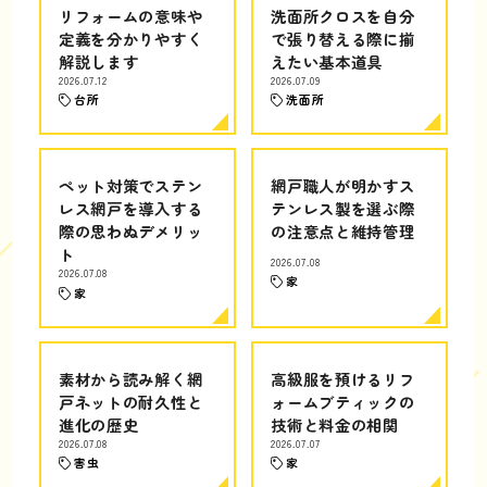
リフォームの意味や
洗面所クロスを自分
定義を分かりやすく
で張り替える際に揃
解説します
えたい基本道具
2026.07.12
2026.07.09
台所
洗面所
ペット対策でステン
網戸職人が明かすス
レス網戸を導入する
テンレス製を選ぶ際
際の思わぬデメリッ
の注意点と維持管理
ト
2026.07.08
2026.07.08
家
家
素材から読み解く網
高級服を預けるリフ
戸ネットの耐久性と
ォームブティックの
進化の歴史
技術と料金の相関
2026.07.08
2026.07.07
害虫
家